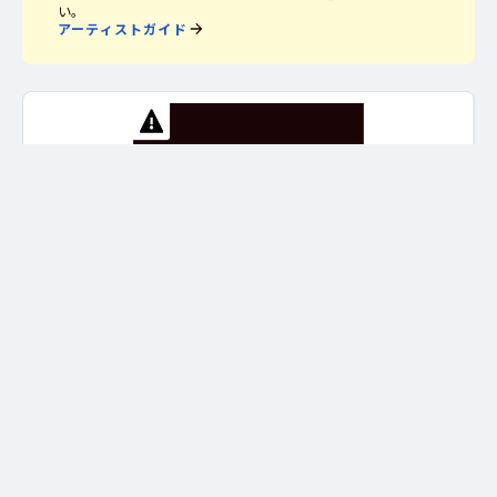
い。
アーティストガイド
NG例 1
解像度の低い写真や、画像サイズの小さい写真