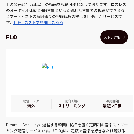
上の楽曲と45万本以上の動画を視聴可能となっております。ロスレス
のオーディオ体験とHiFi音質といった優れた音質での視聴ができるな
どアーティストの意図通りの視聴体験の提供を目指したサービスで
す。
TIDAL のストア詳細はこちら
FLO
ストア詳細
配信エリア
配信形態
販売開始
海外
ストリーミング
最短 2日間
Dreamus Companyが運営する韓国に拠点を置く定額制の音楽ストリー
ミング配信サービスです。「FLO」は、定額で音楽を好きなだけ聴ける