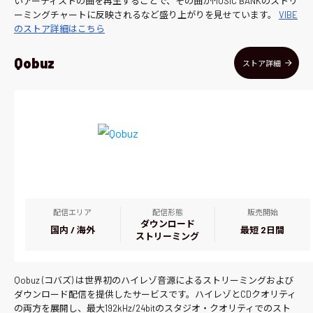
いアーティストの曲を再生することで、その曲がMUSIC BANKのストリ
ーミングチャートに反映されるなど盛り上がりを見せています。
VIBE
のストア詳細はこちら
Qobuz
ストア詳細
配信エリア
配信形態
販売開始
ダウンロード
国内 / 海外
最短 2日間
ストリーミング
Qobuz (コバズ) は世界初のハイレゾ音源によるストリーミングおよび
ダウンロード配信を提供したサービスです。ハイレゾとCDクオリティ
の両方を展開し、最大192kHz/24bitのスタジオ・クオリティでのスト