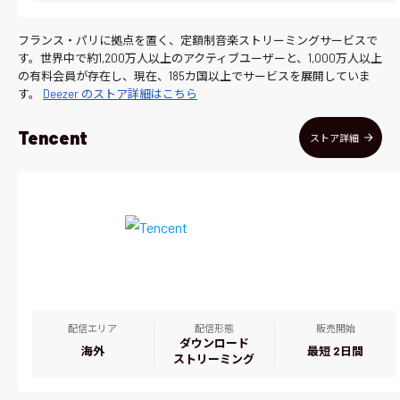
フランス・パリに拠点を置く、定額制音楽ストリーミングサービスで
す。世界中で約1,200万人以上のアクティブユーザーと、1,000万人以上
の有料会員が存在し、現在、185カ国以上でサービスを展開していま
す。
Deezer のストア詳細はこちら
Tencent
ストア詳細
配信エリア
配信形態
販売開始
ダウンロード
海外
最短 2日間
ストリーミング