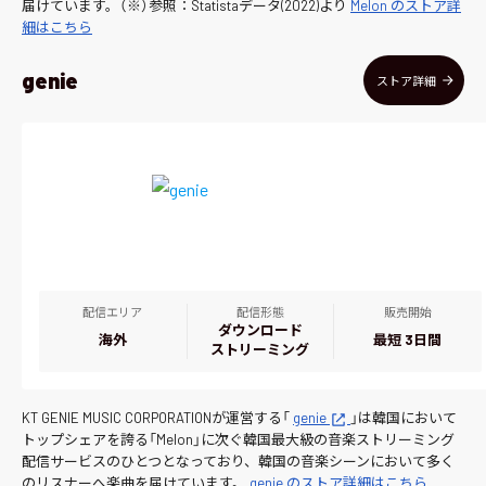
届けています。（※）参照：Statistaデータ(2022)より
Melon のストア詳
細はこちら
genie
ストア詳細
配信エリア
配信形態
販売開始
ダウンロード
海外
最短 3日間
ストリーミング
KT GENIE MUSIC CORPORATIONが運営する「
genie
」は韓国において
トップシェアを誇る「Melon」に次ぐ韓国最大級の音楽ストリーミング
配信サービスのひとつとなっており、韓国の音楽シーンにおいて多く
のリスナーへ楽曲を届けています。
genie のストア詳細はこちら