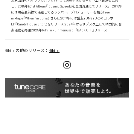
東京出身のバイリンガルラッパー。2008年頃からネット上へ音源を公開
し、2015年に1st Album『 Cosmic Speed』を全国流通にてリリース。 2016年
には現在最前線で活躍してるラッパー、プロデューサーを招きFree 
mixtape『When I’m gone』 さらに2017年には盟友YUNGYUとのコラボ
EP『Candy House Bitch』をリリース 2024年からサブスク上にて精力的に音
楽活動を再開2025年RihiTo × Jinmenusagi 『BACK OFF』リリース
RihiTo
の他のリリース：
RihiTo