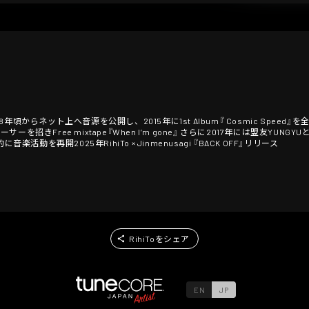
からネット上へ音源を公開し、2015年に1st Album『 Cosmic Speed』
Free mixtape『When I’m gone』 さらに2017年には盟友YUNGYUとのコ
活動を再開2025年RihiTo × Jinmenusagi 『BACK OFF』リリース
RihiToをシェア
EN
JP