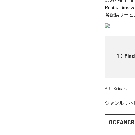
なお「
Find The 
Music
、
Amazon
各配信サービ
1
：
Find
ART Seisaku
ジャンル：
ヘ
OCEANCR