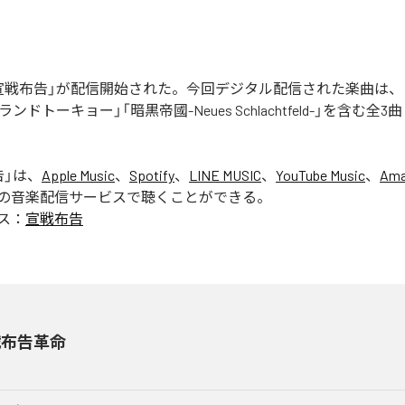
宣戦布告」が配信開始された。今回デジタル配信された楽曲は、
ンドトーキョー」「暗黒帝國-Neues Schlachtfeld-」を含む全
告
」は、
Apple Music
、
Spotify
、
LINE MUSIC
、
YouTube Music
、
Ama
の音楽配信サービスで聴くことができる。
ス：
宣戦布告
戦布告革命