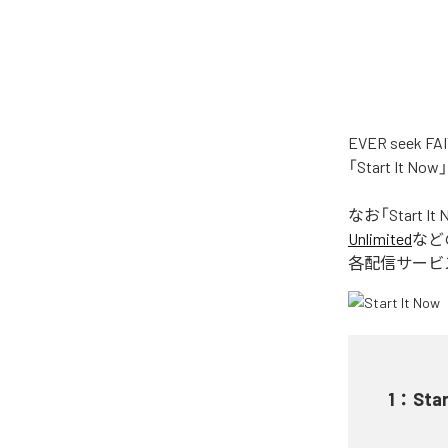
EVER see
「Start It
なお「
Start It
Unlimited
など
各配信サービ
1
：
Star