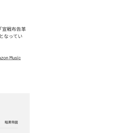
「宣戦布告革
3曲となってい
zon Music
暗黒帝國