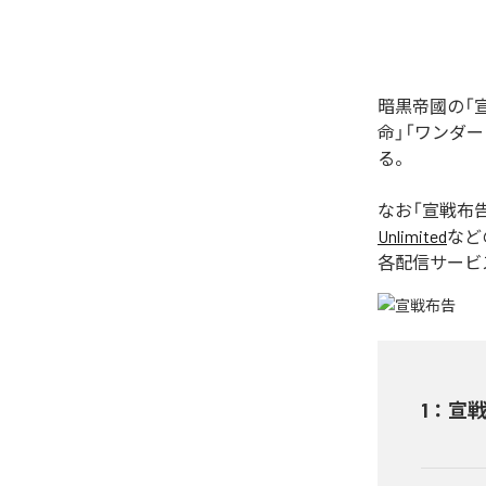
暗黒帝國の「
命」「ワンダーラ
る。
なお「
宣戦布
Unlimited
など
各配信サービ
1
：
宣