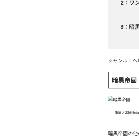
2
：
ワ
3
：
暗黒帝
ジャンル：
ヘ
暗黒帝國
激情ノ帝國Metal
暗黒帝國
の他