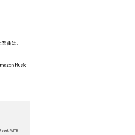
された楽曲は、
mazon Music
 seek FAITH