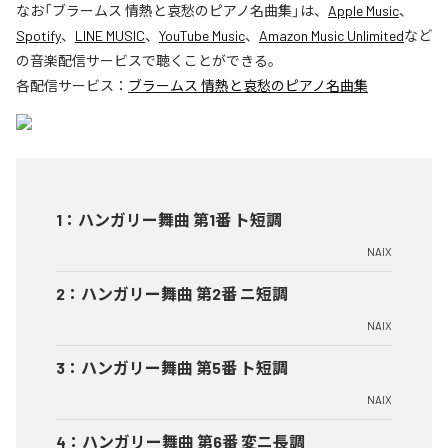
なお「
ブラームス 情熱と哀愁のピアノ名曲集
」は、
Apple Music
、
Spotify
、
LINE MUSIC
、
YouTube Music
、
Amazon Music Unlimited
など
の音楽配信サービスで聴くことができる。
各配信サービス：
ブラームス 情熱と哀愁のピアノ名曲集
1
：
ハンガリー舞曲 第1番 ト短調
NAIX
2
：
ハンガリー舞曲 第2番 ニ短調
NAIX
3
：
ハンガリー舞曲 第5番 ト短調
NAIX
4
：
ハンガリー舞曲 第6番 変ニ長調