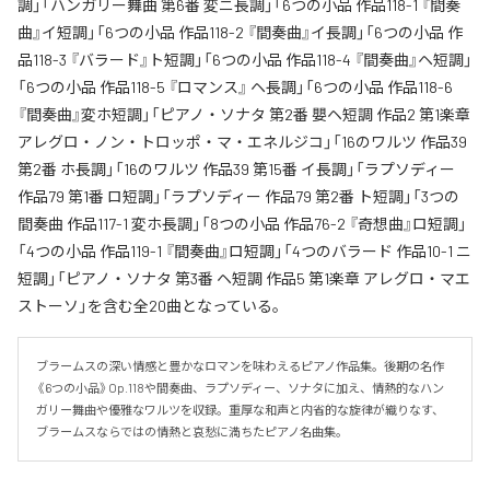
調」「ハンガリー舞曲 第6番 変ニ長調」「6つの小品 作品118-1 『間奏
曲』イ短調」「6つの小品 作品118-2 『間奏曲』イ長調」「6つの小品 作
品118-3 『バラード』ト短調」「6つの小品 作品118-4 『間奏曲』ヘ短調」
「6つの小品 作品118-5 『ロマンス』 ヘ長調」「6つの小品 作品118-6
『間奏曲』変ホ短調」「ピアノ・ソナタ 第2番 嬰ヘ短調 作品2 第1楽章
アレグロ・ノン・トロッポ・マ・エネルジコ」「16のワルツ 作品39
第2番 ホ長調」「16のワルツ 作品39 第15番 イ長調」「ラプソディー
作品79 第1番 ロ短調」「ラプソディー 作品79 第2番 ト短調」「3つの
間奏曲 作品117-1 変ホ長調」「8つの小品 作品76-2 『奇想曲』ロ短調」
「4つの小品 作品119-1 『間奏曲』ロ短調」「4つのバラード 作品10-1 ニ
短調」「ピアノ・ソナタ 第3番 ヘ短調 作品5 第1楽章 アレグロ・マエ
ストーソ」を含む全20曲となっている。
ブラームスの深い情感と豊かなロマンを味わえるピアノ作品集。後期の名作
《6つの小品》Op.118や間奏曲、ラプソディー、ソナタに加え、情熱的なハン
ガリー舞曲や優雅なワルツを収録。重厚な和声と内省的な旋律が織りなす、
ブラームスならではの情熱と哀愁に満ちたピアノ名曲集。