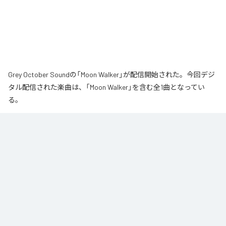
Grey October Soundの「Moon Walker」が配信開始された。今回デジ
タル配信された楽曲は、「Moon Walker」を含む全1曲となってい
る。
月の近くをゆっくりと歩いているような、静かで少し不思議な情景から生ま
れた作品です。大きな月が浮かぶ夜、その光のそばをゆっくりと進んでい
く。足取りは軽く、まるで僅かに浮かびながら歩いているような感覚。サウ
ンドの中心となるのは、柔らかなエレクトリックピアノの旋律です。落ち着
いたビートの上で穏やかに流れるメロディに、ギターの音色が静かに重な
り、深みのあるムーディな空気を作り出しています。旋律とリズムが自然に
繰り返されながら、ゆっくりと時間が流れていきます。エレクトリックピア
ノの柔らかな響きと、さりげなく加わるギターの余韻。それらを支える落ち
着いたビートが重なり、夜の静けさに馴染む心地よいサウンドに仕上がって
います。穏やかなリズムに身を委ねながら、柔らかな旋律とギターの余韻が