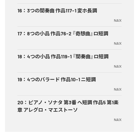
16
：
3つの間奏曲 作品117-1 変ホ長調
NAIX
17
：
8つの小品 作品76-2 『奇想曲』ロ短調
NAIX
18
：
4つの小品 作品119-1 『間奏曲』ロ短調
NAIX
19
：
4つのバラード 作品10-1 ニ短調
NAIX
20
：
ピアノ・ソナタ 第3番 ヘ短調 作品5 第1楽
章 アレグロ・マエストーソ
NAIX