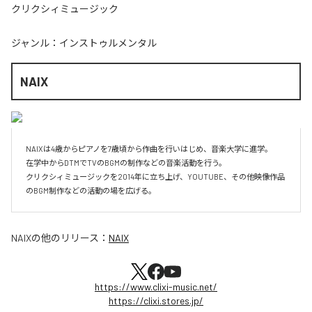
クリクシィミュージック
ジャンル：
インストゥルメンタル
NAIX
NAIXは4歳からピアノを7歳頃から作曲を行いはじめ、音楽大学に進学。

在学中からDTMでTVのBGMの制作などの音楽活動を行う。

クリクシィミュージックを2014年に立ち上げ、YOUTUBE、その他映像作品
のBGM制作などの活動の場を広げる。
NAIX
の他のリリース：
NAIX
https://www.clixi-music.net/
https://clixi.stores.jp/