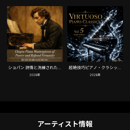
ショパン 詩情と洗練された技
超絶技巧ピアノ・クラシック
巧のピアノ名曲集
ス Vol. 5（エチュード編）
2026
年
2026
年
アーティスト情報