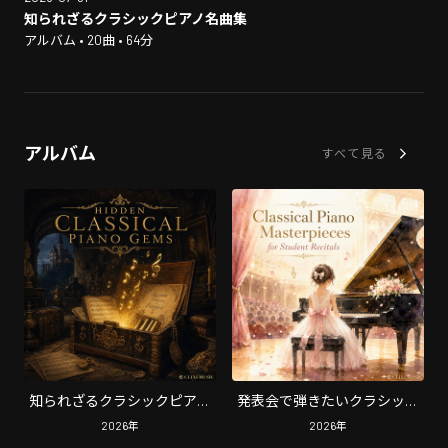
知られざるクラシックピアノ名曲集
アルバム • 20曲 • 64分
アルバム
すべて見る
知られざるクラシックピアノ
発表会で弾きたいクラシック
名曲集
ピアノ名曲集
2026
年
2026
年