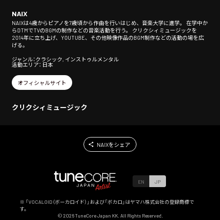
NAIX
NAIXは4歳からピアノを7歳頃から作曲を行いはじめ、音楽大学に進学。 在学中か
らDTMでTVのBGMの制作などの音楽活動を行う。 クリクシィミュージックを
2014年に立ち上げ、YOUTUBE、その他映像作品のBGM制作などの活動の場を広
げる。
ジャンル：クラシック, インストゥルメンタル
活動エリア： 日本
オフィシャルサイト
クリクシィミュージック
NAIXをシェア
EN
JP
※ 「VOCALOID（ボーカロイド）」および「ボカロ」はヤマハ株式会社の登録商標で
す。
©
2026
TuneCore Japan KK. All Rights Reserved.