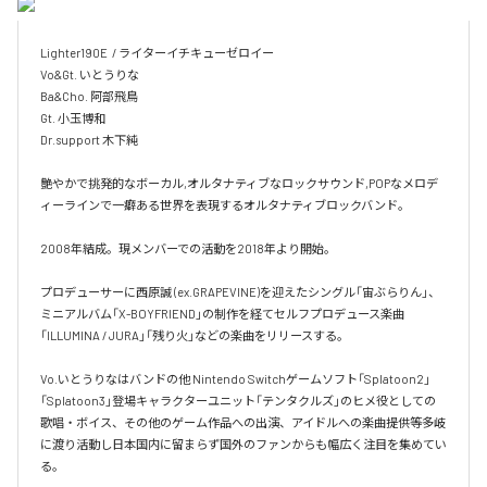
Lighter190E  / ライターイチキューゼロイー

Vo&Gt. いとうりな 

Ba&Cho. 阿部飛鳥

Gt. 小玉博和

Dr.support 木下純

艶やかで挑発的なボーカル,オルタナティブなロックサウンド,POPなメロデ
ィーラインで一癖ある世界を表現するオルタナティブロックバンド。

2008年結成。現メンバーでの活動を2018年より開始。

プロデューサーに西原誠 (ex.GRAPEVINE)を迎えたシングル「宙ぶらりん」、
ミニアルバム「X-BOYFRIEND」の制作を経てセルフプロデュース楽曲
「ILLUMINA / JURA」「残り火」などの楽曲をリリースする。

Vo.いとうりなはバンドの他 Nintendo Switchゲームソフト「Splatoon2」
「Splatoon3」登場キャラクターユニット「テンタクルズ」のヒメ役としての
歌唱・ボイス、その他のゲーム作品への出演、アイドルへの楽曲提供等多岐
に渡り活動し日本国内に留まらず国外のファンからも幅広く注目を集めてい