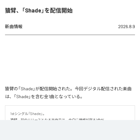
猿臂、「Shade」を配信開始
新曲情報
2026.8.9
猿臂の「Shade」が配信開始された。今回デジタル配信された楽曲
は、「Shade」を含む全1曲となっている。
1stシングル『Shade』。

猿臂、初のリリースとなる当作品は、余白に情感が宿る1曲だ。

繊細な美しさを纏ったハイトーンボイスと、静かに紡がれるピアノを軸に、
少しずつ重なり合っていく音にドラマを感じるこの楽曲。しみじみとした切