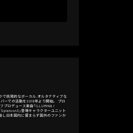
木下純 艶やかで挑発的なボーカル,オルタナティブな
バーでの活動を2018年より開始。 プロ
プロデュース楽曲「ILLUMINA /
」「Splatoon3」登場キャラクターユニット
動し日本国内に留まらず国外のファンか