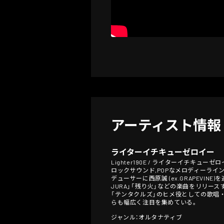
アーティスト情報
ライターイチキューゼロイー
Lighter190E / ライターイチキューゼ
ロックサウンド,POPなメロディーライ
デューサーに西原誠 (ex.GRAPEVIN
JURA」「残り火」などの楽曲をリリースする。
「テンタクルズ」のヒメ役としての歌唱
らも幅広く注目を集めている。
ジャンル：オルタナティブ