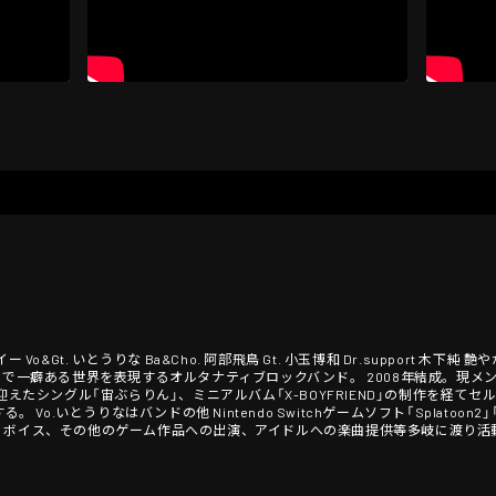
ロイー Vo&Gt. いとうりな Ba&Cho. 阿部飛鳥 Gt. 小玉博和 Dr.support 
ンで一癖ある世界を表現するオルタナティブロックバンド。 2008年結成。現メン
E)を迎えたシングル「宙ぶらりん」、ミニアルバム「X-BOYFRIEND」の制作を経てセルフ
 Vo.いとうりなはバンドの他 Nintendo Switchゲームソフト「Splatoon2
・ボイス、その他のゲーム作品への出演、アイドルへの楽曲提供等多岐に渡り活