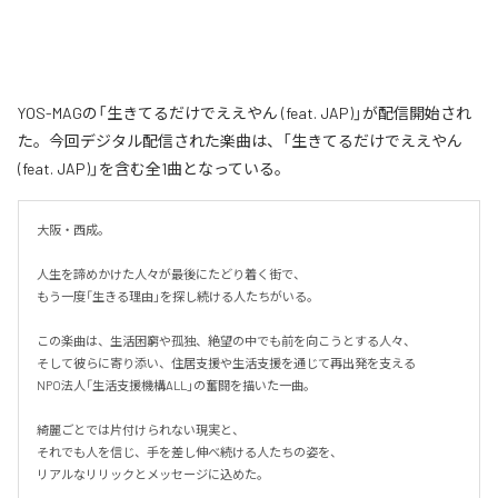
YOS-MAGの「生きてるだけでええやん (feat. JAP)」が配信開始され
た。今回デジタル配信された楽曲は、「生きてるだけでええやん
(feat. JAP)」を含む全1曲となっている。
大阪・西成。

人生を諦めかけた人々が最後にたどり着く街で、

もう一度「生きる理由」を探し続ける人たちがいる。

この楽曲は、生活困窮や孤独、絶望の中でも前を向こうとする人々、

そして彼らに寄り添い、住居支援や生活支援を通じて再出発を支える

NPO法人「生活支援機構ALL」の奮闘を描いた一曲。

綺麗ごとでは片付けられない現実と、

それでも人を信じ、手を差し伸べ続ける人たちの姿を、

リアルなリリックとメッセージに込めた。
