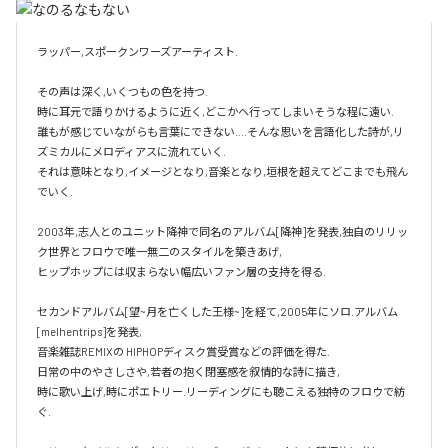
ラッパー,スポークンワーズアーティスト.

その声は深く,いくつもの色を持つ.

時に耳元で語りかけるように近く,どこかへ行ってしまいそうな程に遠い.

誰もが感じていながらも言葉にできない....そんな思いを言語化した詩が,リ
ズミカルにメロディアスに流れていく.

それは意味となり,イメージとなり,音楽となり,垣根を超えてどこまでも飛ん
でいく.

2003年,志人とのユニット降神で同名のアルバム[降神]を発表,独自のリリッ
ク世界とフロウで唯一無二のスタイルを築きあげ,

ヒップホップには収まらない幅広いファン層の支持を得る.

セカンドアルバム[望~月を亡くした王様~]を経て,2005年にソロ.アルバム 
[melhentrips]を発表,

音楽雑誌REMIXの HIPHOPディスク賞受賞などの評価を得た.

日常の中のやさしさや,若者の抱く閉塞感を叙情的な詩に描き,

時に歌い上げ,時にポエトリー.リーディングにも聴こえる独特のフロウで紡
ぐ.
