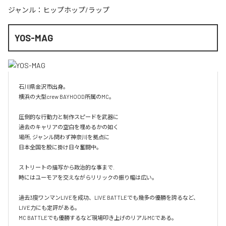
ジャンル：
ヒップホップ/ラップ
YOS-MAG
石川県金沢市出身。

横浜の大型crew BAYHOOD所属のMC。

圧倒的な行動力と制作スピードを武器に

過去のキャリアの空白を埋めるかの如く

場所, ジャンル問わず神奈川を拠点に

日本全国を股に掛け日々奮闘中。

ストリートの描写から政治的な事まで.

時にはユーモアを交えながらリリックの振り幅は広い。

過去3度ワンマンLIVEを成功、LIVE BATTLEでも幾多の優勝を誇るなど、
LIVE力にも定評がある。

MC BATTLEでも優勝するなど現場叩き上げのリアルMCである。
