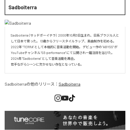
Sadboiterra
Sadboiterra（サッドボーイテラ） 2000年10月3日生まれ、日系ブラジル人と
して日本で育った。 13歳からフリースタイルラップ、楽曲制作を初める。 
2022年 "TERRA" として本格的に音楽活動を開始。 デビュー作の "ABYSS" が
YouTubeチャンネル "03-performance" にて公開され一躍注目を浴びた。 
2024年 "Sadboiterra" として音楽活動を再会。

若手ながらシーンに欠かせない存在となっている。
Sadboiterra
の他のリリース：
Sadboiterra