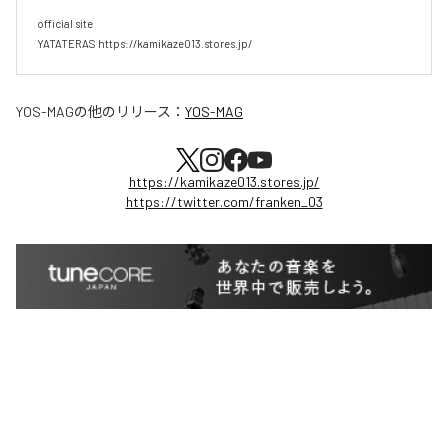
official site

YATATERAS https://kamikaze013.stores.jp/
YOS-MAG
の他のリリース：
YOS-MAG
https://kamikaze013.stores.jp/
https://twitter.com/franken_03