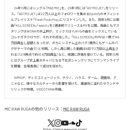
　24年11月にはシングル「MAD MIC」を、25年1月には「ASTRO JET」をリリー
ス。「ASTRO JET」は22万人以上のフォロワーを集めるSpotifyのオフィシャ
ルプレイリスト「Fresh Finds Pop」にリストインした。また、同年9月には新
曲「KILL SCREEN」「watch」を2週連続でリリース＆MVを公開。両曲ともマス
タリングはWONKの井上幹が、ミックスはYUKIらの曲をミックスしている
コレナガタクロウが、それぞれ担当した。「KILL SCREEN」のMVは一晩で145
万回再生し話題となったが、のちにシステム上のバグ（偶然にもゲームのバ
グがテーマの曲で）と判明。しかし再公開した動画は6日で2万回以上再生さ
れる（12/9時点で約10.6万回再生）など、順調に評価を受けている。同年10月
にはグループ史上最大キャパとなる下北沢シャングリラにてワンマンライブ
を開催、会場満員にて成功を収めた。

　HIPHOP、ディスコミュージック、テクノ、ハウス、ゲーム、遊園地、ア
ニメなど、様々なカルチャーから影響を受けた、雑食性に溢れたサウンドや
リリックが特徴。VIDEOTHINK所属。
MIC RAW RUGA
の他のリリース：
MIC RAW RUGA
http://micrawruga.com/