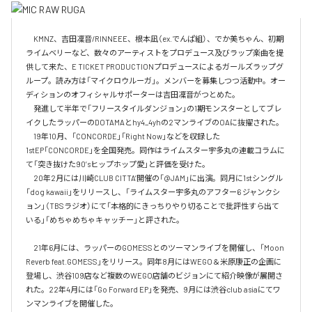
　KMNZ、吉田凜音/RINNEEE、根本凪（ex.でんぱ組）、でか美ちゃん、初期
ライムベリーなど、数々のアーティストをプロデュース及びラップ楽曲を提
供して来た、E TICKET PRODUCTIONプロデュースによるガールズラップグ
ループ。読み方は「マイクロウルーガ」。メンバーを募集しつつ活動中。オー
ディションのオフィシャルサポーターは吉田凜音がつとめた。

　発進して半年で「フリースタイルダンジョン」の1期モンスターとしてブレ
イクしたラッパーのDOTAMAとhy4_4yhの2マンライブのOAに抜擢された。

　19年10月、「CONCORDE」「Right Now」などを収録した
1stEP「CONCORDE」を全国発売。同作はライムスター宇多丸の連載コラムに
て「突き抜けた90’sヒップホップ愛」と評価を受けた。

　20年2月には川崎CLUB CITTA’開催の「@JAM」に出演。同月に1stシングル
「dog kawaii」をリリースし、「ライムスター宇多丸のアフター6 ジャンクシ
ョン」（TBSラジオ）にて「本格的にきっちりやり切ることで批評性すら出て
いる」「めちゃめちゃキャッチー」と評された。

　21年6月には、ラッパーのGOMESSとのツーマンライブを開催し、「Moon 
Reverb feat.GOMESS」をリリース。同年8月にはWEGO＆米原康正の企画に
登場し、渋谷109店など複数のWEGO店舗のビジョンにて紹介映像が展開さ
れた。22年4月には「Go Forward EP」を発売、9月には渋谷club asiaにてワ
ンマンライブを開催した。
