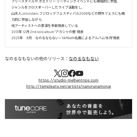
フリースタイルや,ポエトリー.リーディングイベントにも積極的に参加,

ジャンルをクロスオーバーしたライブ活動をし,

山水人,otonotani,フジロックフェスティバル2008などの野外フェスにも精
力的に参加しながら,

他アーティストへの客演を多数発表している.

2013年 12月 2nd solo album "アカシャの唇" 発表

2023年　9月　なのるなもない × YAMAAN名義によるアルバム"水月"発表
なのるなもない
の他のリリース：
なのるなもない
https://studio-melhentrips.com
http://templeats.net/artists/nanorunamonai