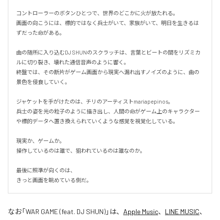
コントローラーのボタンひとつで、世界のどこかに火が放たれる。

画面の向こうには、標的ではなく兵士がいて、家族がいて、明日を生きるは
ずだった命がある。

曲の随所に入り込むDJ SHUNのスクラッチは、言葉とビートの間をリズミカ
ルに切り裂き、壊れた通信音声のように響く。

終盤では、その断片がゲーム画面から現実へ漏れ出すノイズのように、曲の
景色を侵食していく。

ジャケットを手がけたのは、チリのアーティストmariapepinos。

兵士の姿を光の粒子のように描き出し、人間の命がゲーム上のキャラクター
や標的データへ置き換えられていくような感覚を視覚化している。

現実か、ゲームか。

操作しているのは誰で、狙われているのは誰なのか。

最後に照準が向くのは、

きっと画面を眺めている側だ。
なお「
WAR GAME (feat. DJ SHUN)
」は、
Apple Music
、
LINE MUSIC
、