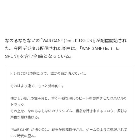
なのるなもないの「WAR GAME (feat. DJ SHUN)」が配信開始され
た。今回デジタル配信された楽曲は、「WAR GAME (feat. DJ
SHUN)」を含む全1曲となっている。
HIGH SCOREの向こうで、誰かの命が消えていく。

それはより速く、もっと効率的に。

懐かしい8bitの電子音と、重く不穏な現代のビートを交差させたYAMAANの
トラック。

その上を、なのるなもないのリリシズム、緩急を行き来するフロウ、多彩な
声色が駆け抜ける。

「WAR GAME」が描くのは、戦争が遠隔操作され、ゲームのように処理されて
いく時代の歪み。
