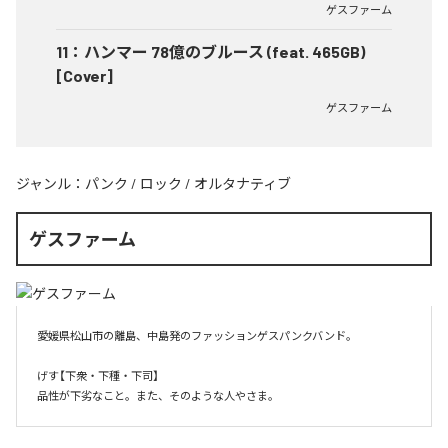
ゲスファーム
11
：
ハンマー 78億のブルース (feat. 465GB)
[Cover]
ゲスファーム
ジャンル：
パンク
/
ロック
/
オルタナティブ
ゲスファーム
愛媛県松山市の離島、中島発のファッションゲスパンクバンド。

げす【下衆・下種・下司】

品性が下劣なこと。また、そのような人やさま。