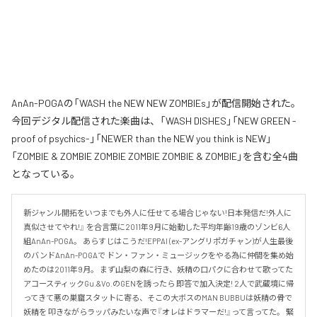
AnAn-POGAの「WASH the NEW NEW ZOMBIEs」が配信開始された。
今回デジタル配信された楽曲は、「WASH DISHES」「NEW GREEN -
proof of psychics-」「NEWER than the NEW you think is NEW」
「ZOMBIE & ZOMBIE ZOMBIE ZOMBIE ZOMBIE & ZOMBIE」を含む全4曲
となっている。
新ジャンル開拓をいつまでも外人に任せてる場合じゃない!日本発信だ!外人に
真似させてやれ!』 を合言葉に2011年9月に始動した平均年齢19歳のゾンビ6人
組AnAn-POGA。 あらすじはこうだ!EPPAI (ex-アングリポガチャン)が人生最後
のバンドAnAn-POGAで ドン・ファン・ミュージックをやる為に仲間を集め始
めたのは2011年9月。 まず山梨の森に行き、妖精の口パクに合わせて歌ってた
アコースティックGu.&Vo.のGENを誘ったら 即答で加入決定! 2人で武蔵境に帰
ってきて悪の巣窟スタットに寄る、そこの大ボスのMAN BUBBUは妖精の骨で
妖精を 叩きながらラッパみたいな声で『オレはドラマーだ!』って言ってた。 緊