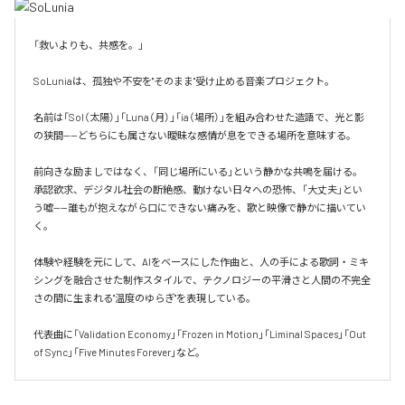
「救いよりも、共感を。」

SoLuniaは、孤独や不安を"そのまま"受け止める音楽プロジェクト。

名前は「Sol（太陽）」「Luna（月）」「ia（場所）」を組み合わせた造語で、光と影
の狭間——どちらにも属さない曖昧な感情が息をできる場所を意味する。

前向きな励ましではなく、「同じ場所にいる」という静かな共鳴を届ける。
承認欲求、デジタル社会の断絶感、動けない日々への恐怖、「大丈夫」とい
う嘘——誰もが抱えながら口にできない痛みを、歌と映像で静かに描いてい
く。

体験や経験を元にして、AIをベースにした作曲と、人の手による歌詞・ミキ
シングを融合させた制作スタイルで、テクノロジーの平滑さと人間の不完全
さの間に生まれる"温度のゆらぎ"を表現している。

代表曲に「Validation Economy」「Frozen in Motion」「Liminal Spaces」「Out 
of Sync」「Five Minutes Forever」など。