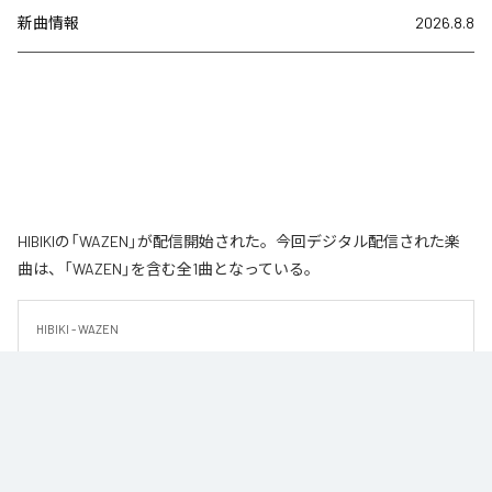
新曲情報
2026.8.8
HIBIKIの「WAZEN」が配信開始された。今回デジタル配信された楽
曲は、「WAZEN」を含む全1曲となっている。
HIBIKI - WAZEN

HIBIKIによる最新シングル「曲名」は、ダークで緊張感のあるサウンドと力強
いグルーヴを軸に制作されたテクノトラック。

重厚なキック、没入感のあるシンセ、ミニマルながらも展開のあるアレンジ
が、クラブのピークタイムを意識した世界観を演出する。
