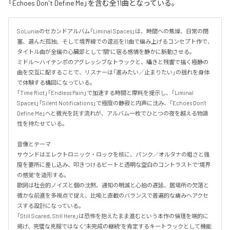
「Echoes Don't Define Me」を含む全11曲となっている。
SoLuniaのセカンドアルバム「Liminal Spaces」は、時間への焦燥、日常の閉
塞、選んだ孤独、そして境界線での逡巡を11曲で編み上げるコンセプト作で、
タイトル曲が全編の心臓部として“間”に宿る感情を静かに脈動させる。

ミドル～ハイテンポのアグレッシブなトラックと、囁きと残響で描く極静の
曲を交互に配することで、リスナーは「進みたい／止まりたい」の揺れを身体
で体験する構図になっている。

「Time Riot」「Endless Pain」で加速する時間と摩耗を提示し、「Liminal 
Spaces」「Silent Notifications」で極度の静寂と内声に沈み、「Echoes Don't 
Define Me」へと微光を託す流れが、アルバム一枚でひとつの夜を越える物語
性を持たせている。

音像とテーマ

サウンドはエレクトロニック・ロックを核に、パンク／オルタナの粗さと強
度を要所に差し込み、叩きつけるビートと透明な空白のコントラストで“境界
の感覚”を造形する。

歌詞は社会的ノイズと個の沈黙、通知の明滅と心拍の遅延、居場所の欠落と
微かな前進を多視点で捉え、比喩と直截のバランスで普遍的な痛みへアクセ
スする設計になっている。

「Still Scared, Still Here」は恐怖を抱えたまま進むという本作の倫理を端的に
掲げ、完璧な克服ではなく“未完成の継続”を肯定するキートラックとして機能