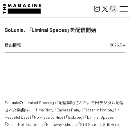
SoLunia、「Liminal Spaces」を配信開始
新曲情報
2026.5.4
SoLuniaの「Liminal Spaces」が配信開始された。今回デジタル配信
された楽曲は、「Time Riot」「Endless Pain」「Frozen in Motion」「in
Peaceful Days」「No Place to Hide」「Isolated」「Liminal Spaces」
「Silent Notifications」「Runaway Echoes」「Still Scared, Still Here」