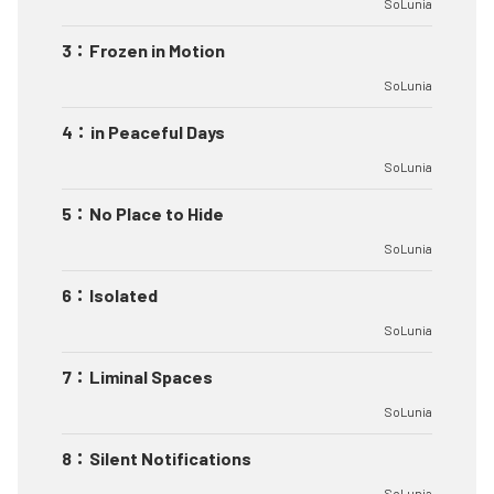
SoLunia
3
：
Frozen in Motion
SoLunia
4
：
in Peaceful Days
SoLunia
5
：
No Place to Hide
SoLunia
6
：
Isolated
SoLunia
7
：
Liminal Spaces
SoLunia
8
：
Silent Notifications
SoLunia