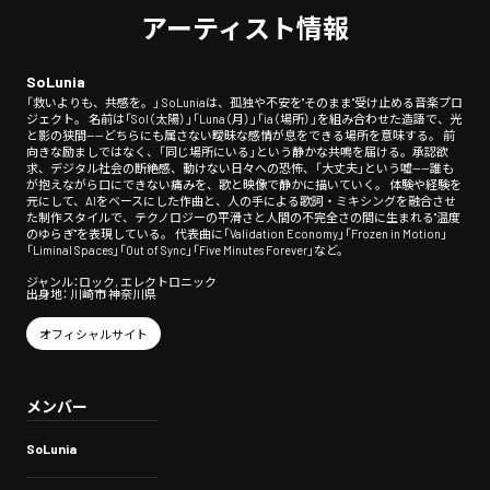
アーティスト情報
SoLunia
「救いよりも、共感を。」 SoLuniaは、孤独や不安を"そのまま"受け止める音楽プロ
ジェクト。 名前は「Sol（太陽）」「Luna（月）」「ia（場所）」を組み合わせた造語で、光
と影の狭間——どちらにも属さない曖昧な感情が息をできる場所を意味する。 前
向きな励ましではなく、「同じ場所にいる」という静かな共鳴を届ける。承認欲
求、デジタル社会の断絶感、動けない日々への恐怖、「大丈夫」という嘘——誰も
が抱えながら口にできない痛みを、歌と映像で静かに描いていく。 体験や経験を
元にして、AIをベースにした作曲と、人の手による歌詞・ミキシングを融合させ
た制作スタイルで、テクノロジーの平滑さと人間の不完全さの間に生まれる"温度
のゆらぎ"を表現している。 代表曲に「Validation Economy」「Frozen in Motion」
「Liminal Spaces」「Out of Sync」「Five Minutes Forever」など。
ジャンル：ロック, エレクトロニック
出身地： 川崎市 神奈川県
オフィシャルサイト
メンバー
SoLunia