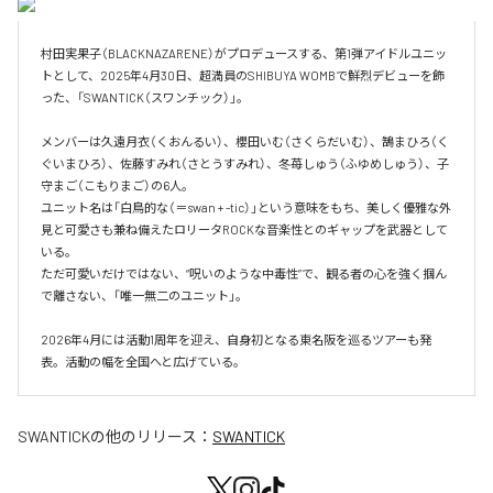
村田実果子（BLACKNAZARENE）がプロデュースする、第1弾アイドルユニッ
トとして、2025年4月30日、超満員のSHIBUYA WOMBで鮮烈デビューを飾
った、「SWANTICK（スワンチック）」。

メンバーは久遠月衣（くおんるい）、櫻田いむ（さくらだいむ）、鵠まひろ（く
ぐいまひろ）、佐藤すみれ（さとうすみれ）、冬苺しゅう（ふゆめしゅう）、子
守まご（こもりまご）の6人。

ユニット名は「白鳥的な（＝swan + -tic）」という意味をもち、美しく優雅な外
見と可愛さも兼ね備えたロリータROCKな音楽性とのギャップを武器として
いる。

ただ可愛いだけではない、“呪いのような中毒性”で、観る者の心を強く掴ん
で離さない、「唯一無二のユニット」。

2026年4月には活動1周年を迎え、自身初となる東名阪を巡るツアーも発
表。活動の幅を全国へと広げている。
SWANTICK
の他のリリース：
SWANTICK