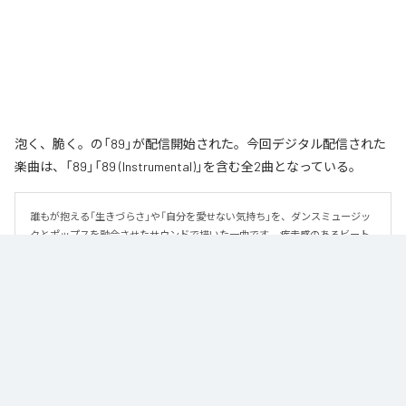
泡く、脆く。の「89」が配信開始された。今回デジタル配信された
楽曲は、「89」「89 (Instrumental)」を含む全2曲となっている。
誰もが抱える「生きづらさ」や「自分を愛せない気持ち」を、ダンスミュージッ
クとポップスを融合させたサウンドで描いた一曲です。 疾走感のあるビート
と繊細な歌詞が交差し、苦しさの中にも小さな希望を見つけ出していく。 「味
方だよ」というメッセージが、心にそっと寄り添う作品です。
なお「
89
」は、
Apple Music
、
Spotify
、
LINE MUSIC
、
YouTube Music
、
Amazon Music Unlimited
などの音楽配信サービスで聴くことができ
る。
各配信サービス：
89