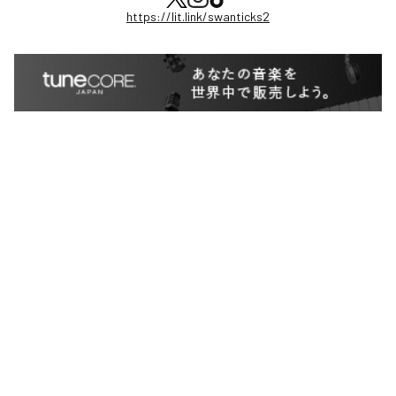
https://lit.link/swanticks2