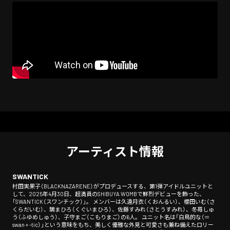
アーティスト情報
SWANTICK
村田実果子（BLACKNAZARENE）がプロデュースする、第1弾アイドルユニットと
して、2025年4月30日、超満員のSHIBUYA WOMBで鮮烈デビューを飾った、
「SWANTICK（スワンチック）」。 メンバーは久遠月衣（くおんるい）、櫻田いむ（さ
くらだいむ）、鵠まひろ（くぐいまひろ）、佐藤すみれ（さとうすみれ）、冬苺しゅ
う（ふゆめしゅう）、子守まご（こもりまご）の6人。 ユニット名は「白鳥的な（＝
swan + -tic）」という意味をもち、美しく優雅な外見と可愛さも兼ね備えたロリー