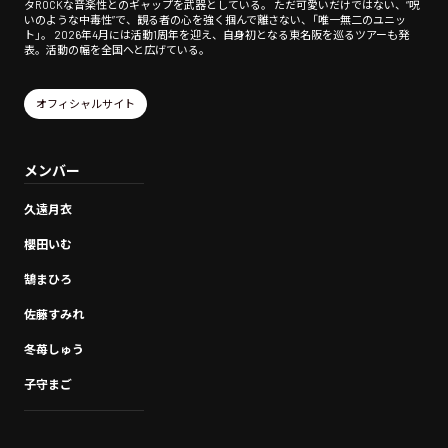
タROCKな音楽性とのギャップを武器としている。 ただ可愛いだけではない、“呪
いのような中毒性”で、観る者の心を強く掴んで離さない、「唯一無二のユニッ
ト」。 2026年4月には活動1周年を迎え、自身初となる東名阪を巡るツアーも発
表。活動の幅を全国へと広げている。
オフィシャルサイト
メンバー
久遠月衣
櫻田いむ
鵠まひろ
佐藤すみれ
冬苺しゅう
子守まご