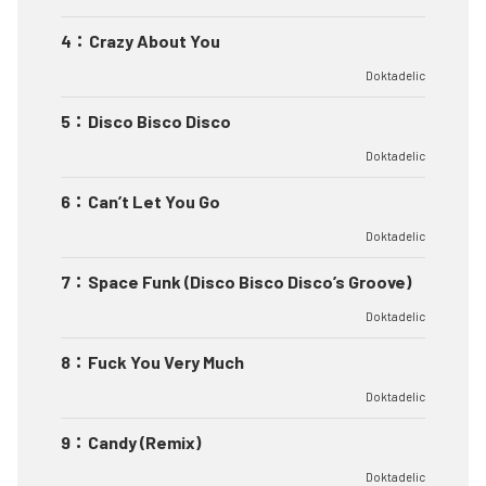
4
：
Crazy About You
Doktadelic
5
：
Disco Bisco Disco
Doktadelic
6
：
Can’t Let You Go
Doktadelic
7
：
Space Funk (Disco Bisco Disco’s Groove)
Doktadelic
8
：
Fuck You Very Much
Doktadelic
9
：
Candy (Remix)
Doktadelic