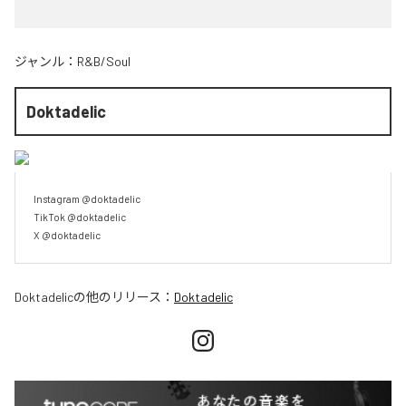
ジャンル：
R&B/Soul
Doktadelic
Instagram @doktadelic

TikTok @doktadelic

X @doktadelic
Doktadelic
の他のリリース：
Doktadelic