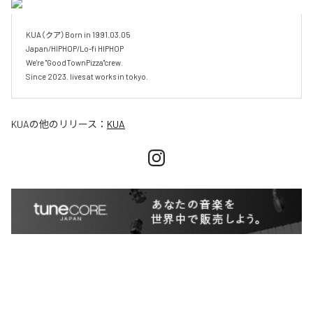
KUA（クア）Born in 1991.03.05

Japan/HIPHOP/Lo-fi HIPHOP

We're "GoodTownPizza"crew.

KUA
の他のリリース：
KUA