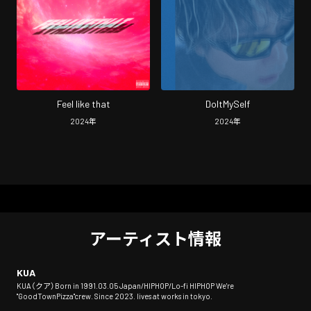
Feel like that
DoItMySelf
2024
年
2024
年
アーティスト情報
KUA
KUA（クア）Born in 1991.03.05 Japan/HIPHOP/Lo-fi HIPHOP We're
"GoodTownPizza"crew. Since 2023. lives at works in tokyo.