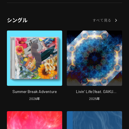
シングル
すべて見る
Summer Break Adventure
Livin' Life (feat. GAKU
(RANDMARK))
2026
年
2025
年