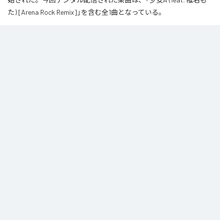
た) [Arena Rock Remix]」を含む全1曲となっている。
椎名もた「少女A」を、壮大なアリーナロックへ再構築した 「Arena Rock 
Remix」。

繊細で静かな歌い出しから、幾重にも重なるギター、力強いベースとライブ
ドラム、感情的なキーボードが一気に広がる爆発的なサビへ。

心音や一瞬の静寂、観客の手拍子とシンガロングを交えながら、原曲に宿る
孤独と心の揺れを、大観衆と分かち合う希望のエネルギーへと昇華しまし
た。

夜空まで届くような歌声と、切なさの先にある解放を描いた、ezo-momoに
よるシネマティックなロックリミックスです。
なお「
少女A (feat. 椎名もた) [Arena Rock Remix]
」は、
Apple Music
、
Spotify
、
LINE MUSIC
、
YouTube Music
、
Amazon Music Unlimited
など
の音楽配信サービスで聴くことができる。
各配信サービス：
少女A (feat. 椎名もた) [Arena Rock Remix]