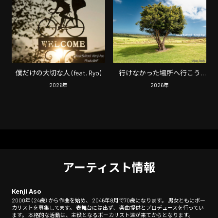
僕だけの大切な人 (feat. Ryo)
行けなかった場所へ行こう
(feat. Ryo)
2026
年
2026
年
アーティスト情報
Kenji Aso
2000年（24歳）から作曲を始め、 2046年8月で70歳になります。 男女ともにボー
カリストを募集してます。 表舞台には出ず、 楽曲提供とプロデュースを行ってい
ます。 本格的な活動は、主役となるボーカリスト達が来てからとなります。