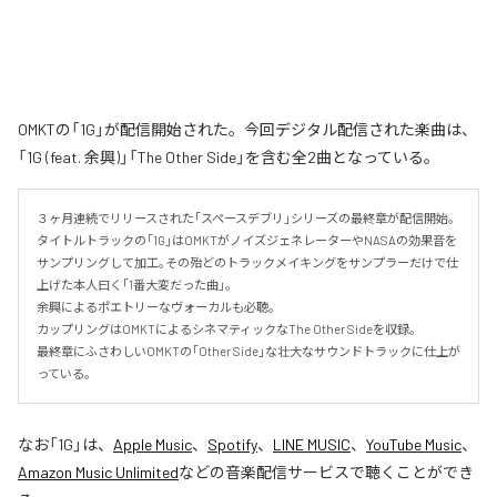
OMKTの「1G」が配信開始された。今回デジタル配信された楽曲は、
「1G (feat. 余興)」「The Other Side」を含む全2曲となっている。
３ヶ月連続でリリースされた｢スペースデブリ｣シリーズの最終章が配信開始｡

タイトルトラックの｢1G｣はOMKTがノイズジェネレーターやNASAの効果音を
サンプリングして加工｡その殆どのトラックメイキングをサンプラーだけで仕
上げた本人曰く｢1番大変だった曲｣。

余興によるポエトリーなヴォーカルも必聴｡

カップリングはOMKTによるシネマティックなThe Other Sideを収録｡

最終章にふさわしいOMKTの｢Other Side｣な壮大なサウンドトラックに仕上が
っている｡
なお「
1G
」は、
Apple Music
、
Spotify
、
LINE MUSIC
、
YouTube Music
、
Amazon Music Unlimited
などの音楽配信サービスで聴くことができ