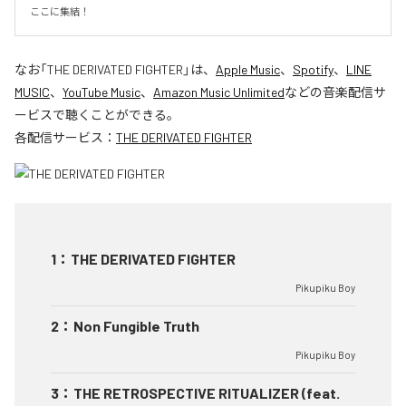
ここに集結！
なお「
THE DERIVATED FIGHTER
」は、
Apple Music
、
Spotify
、
LINE
MUSIC
、
YouTube Music
、
Amazon Music Unlimited
などの音楽配信サ
ービスで聴くことができる。
各配信サービス：
THE DERIVATED FIGHTER
1
：
THE DERIVATED FIGHTER
Pikupiku Boy
2
：
Non Fungible Truth
Pikupiku Boy
3
：
THE RETROSPECTIVE RITUALIZER (feat.