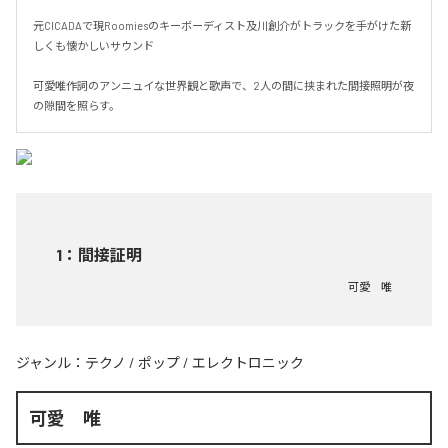
元CICADAで現Roomiesのキーボーディスト及川創介がトラックを手がけた新
しくも懐かしいサウンド

可愛唯作詞のアンニュイな世界観と歌声で、2人の間に挟まれた間接照明が夜
の隙間を照らす。
1
：
間接証明
可愛 唯
ジャンル：
テクノ
/
ポップ
/
エレクトロニック
可愛 唯