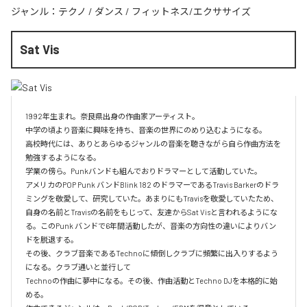
ジャンル：
テクノ
/
ダンス
/
フィットネス/エクササイズ
Sat Vis
1992年生まれ。奈良県出身の作曲家アーティスト。

中学の頃より音楽に興味を持ち、音楽の世界にのめり込むようになる。

高校時代には、ありとあらゆるジャンルの音楽を聴きながら自ら作曲方法を
勉強するようになる。

学業の傍ら。Punkバンドも組んでおりドラマーとして活動していた。

アメリカのPOP Punk バンドBlink 182 のドラマーであるTravis Barkerのドラ
ミングを敬愛して、研究していた。あまりにもTravisを敬愛していたため、
自身の名前とTravisの名前をもじって、友達からSat Visと言われるようにな
る。このPunk バンドで6年間活動したが、音楽の方向性の違いによりバン
ドを脱退する。

その後、クラブ音楽であるTechnoに傾倒しクラブに頻繁に出入りするよう
になる。クラブ通いと並行して

Technoの作曲に夢中になる。その後、作曲活動とTechno DJを本格的に始
める。
