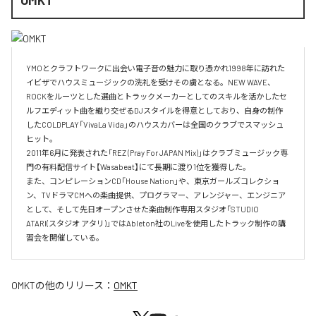
YMOとクラフトワークに出会い電子音の魅力に取り憑かれ1998年に訪れた
イビザでハウスミュージックの洗礼を受けその虜となる。NEW WAVE、
ROCKをルーツとした選曲とトラックメーカーとしてのスキルを活かしたセ
ルフエディット曲を織り交ぜるDJスタイルを得意としており、自身の制作
したCOLDPLAY「VivaLa Vida」のハウスカバーは全国のクラブでスマッシュ
ヒット。

2011年6月に発表された「REZ (Pray For JAPAN Mix)」はクラブミュージック専
門の有料配信サイト【Wasabeat】にて長期に渡り1位を獲得した。

また、コンピレーションCD「House Nation」や、東京ガールズコレクショ
ン、TVドラマCMへの楽曲提供、プログラマー、アレンジャー、エンジニア
として、そして先日オープンさせた楽曲制作専用スタジオ「STUDIO 
ATARI(スタジオ アタリ)」ではAbleton社のLiveを使用したトラック制作の講
習会を開催している。
OMKT
の他のリリース：
OMKT