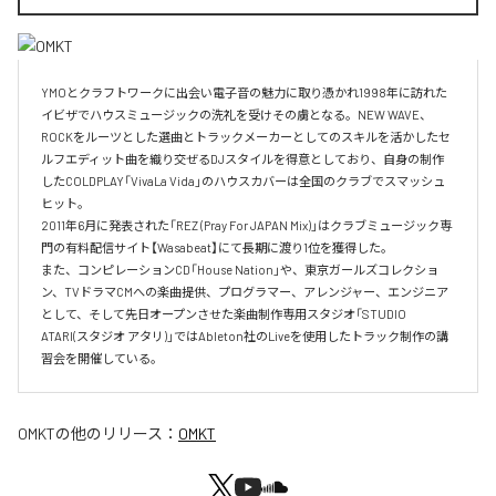
YMOとクラフトワークに出会い電子音の魅力に取り憑かれ1998年に訪れた
イビザでハウスミュージックの洗礼を受けその虜となる。NEW WAVE、
ROCKをルーツとした選曲とトラックメーカーとしてのスキルを活かしたセ
ルフエディット曲を織り交ぜるDJスタイルを得意としており、自身の制作
したCOLDPLAY「VivaLa Vida」のハウスカバーは全国のクラブでスマッシュ
ヒット。

2011年6月に発表された「REZ (Pray For JAPAN Mix)」はクラブミュージック専
門の有料配信サイト【Wasabeat】にて長期に渡り1位を獲得した。

また、コンピレーションCD「House Nation」や、東京ガールズコレクショ
ン、TVドラマCMへの楽曲提供、プログラマー、アレンジャー、エンジニア
として、そして先日オープンさせた楽曲制作専用スタジオ「STUDIO 
ATARI(スタジオ アタリ)」ではAbleton社のLiveを使用したトラック制作の講
習会を開催している。
OMKT
の他のリリース：
OMKT