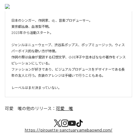
日本のシンガー、作詞家、dj 、音楽プロデューサー。

東京都出身、血液型不明。

2023年から活動スタート。

ジャンルはニューウェーブ、渋谷系ポップス、ポップミュージック。ウィス
パーボイス的な歌い方が特徴。

作詞の際は自身が愛読する幻想文学、小川洋子や吉本ばななの著作をインス
ピレーションにしている。

ファッションが好きであり、ビジュアルプロデュースをデザイナーである長
年の友人と行う。衣装のアレンジは手縫いで行うこともある。

レーベルはまだ決まっていない。
可愛 唯
の他のリリース：
可愛 唯
https://pirouette-sanctuary.amebaownd.com/