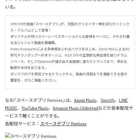
いる。
OMKTの代表曲「スペースデブリ」が、気鋭のクリエイター陣を迎えたリミック
ス・アルバムとして登場！

オリジナルが持つスペーシーでエモーショナルな旋律をベースに、それぞれ異
なるジャンルで楽曲を再構築。

Hideo Kobayashiによる多幸感あふれるハウスをはじめ、Denki Manによる80
年代テクノポップへのオマージュ、KICK OFFの圧倒的な疾走感を放つドラム
ンベース、そしてRabbitexが描き出す高揚感に満ちたトランスまで、多彩な
解釈が本作を彩ります。

ダンスフロアを熱狂させるトラックから、楽曲の深淵までを堪能できる音の
饗宴を、ぜひご堪能ください。
なお「
スペースデブリ Remixes
」は、
Apple Music
、
Spotify
、
LINE
MUSIC
、
YouTube Music
、
Amazon Music Unlimited
などの音楽配信サ
ービスで聴くことができる。
各配信サービス：
スペースデブリ Remixes