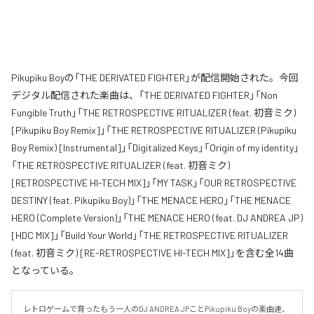
Pikupiku Boyの「THE DERIVATED FIGHTER」が配信開始された。今回
デジタル配信された楽曲は、「THE DERIVATED FIGHTER」「Non
Fungible Truth」「THE RETROSPECTIVE RITUALIZER (feat. 初音ミク)
[Pikupiku Boy Remix]」「THE RETROSPECTIVE RITUALIZER (Pikupiku
Boy Remix) [Instrumental]」「Digitalized Keys」「Origin of my identity」
「THE RETROSPECTIVE RITUALIZER (feat. 初音ミク)
[RETROSPECTIVE HI-TECH MIX]」「MY TASK」「OUR RETROSPECTIVE
DESTINY (feat. Pikupiku Boy)」「THE MENACE HERO」「THE MENACE
HERO (Complete Version)」「THE MENACE HERO (feat. DJ ANDREA JP)
[HDC MIX]」「Build Your World」「THE RETROSPECTIVE RITUALIZER
(feat. 初音ミク) [RE-RETROSPECTIVE HI-TECH MIX]」を含む全14曲
となっている。
レトロゲームで育ったもう一人のDJ ANDREA JPことPikupiku Boyの楽曲達、