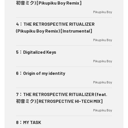
初音ミク) [Pikupiku Boy Remix]
Pikupiku Boy
4
：
THE RETROSPECTIVE RITUALIZER
(Pikupiku Boy Remix) [Instrumental]
Pikupiku Boy
5
：
Digitalized Keys
Pikupiku Boy
6
：
Origin of my identity
Pikupiku Boy
7
：
THE RETROSPECTIVE RITUALIZER (feat.
初音ミク) [RETROSPECTIVE HI-TECH MIX]
Pikupiku Boy
8
：
MY TASK