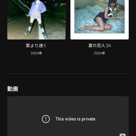
愛より速く
夏の恋人'24
2024
年
2024
年
動画