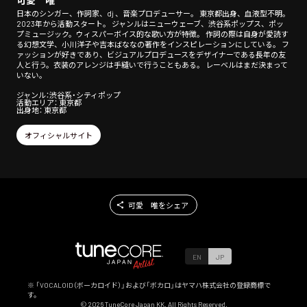
可愛 唯
日本のシンガー、作詞家、dj 、音楽プロデューサー。 東京都出身、血液型不明。
2023年から活動スタート。 ジャンルはニューウェーブ、渋谷系ポップス、ポッ
プミュージック。ウィスパーボイス的な歌い方が特徴。 作詞の際は自身が愛読す
る幻想文学、小川洋子や吉本ばななの著作をインスピレーションにしている。 フ
ァッションが好きであり、ビジュアルプロデュースをデザイナーである長年の友
人と行う。衣装のアレンジは手縫いで行うこともある。 レーベルはまだ決まって
いない。
ジャンル：渋谷系・シティポップ
活動エリア： 東京都
出身地： 東京都
オフィシャルサイト
可愛 唯をシェア
EN
JP
※ 「VOCALOID（ボーカロイド）」および「ボカロ」はヤマハ株式会社の登録商標で
す。
©
2026
TuneCore Japan KK. All Rights Reserved.