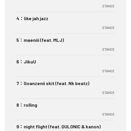
STANCE
4
：
like jah jazz
STANCE
5
：
maeniii (feat. MLJ)
STANCE
6
：
JikuU
STANCE
7
：
Goanzenii skit (feat. Nk beatz)
STANCE
8
：
rolling
STANCE
9
：
night flight (feat. QULONIC & kanon)