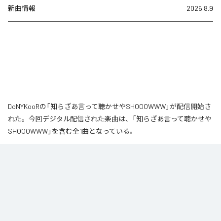
新曲情報
2026.8.9
DoNYKooRの「知らざあ言って聴かせやSHOOOWWW」が配信開始さ
れた。今回デジタル配信された楽曲は、「知らざあ言って聴かせや
SHOOOWWW」を含む全1曲となっている。
なお「
知らざあ言って聴かせやSHOOOWWW
」は、
Apple Music
、
Spotify
、
LINE MUSIC
、
YouTube Music
、
Amazon Music Unlimited
など
の音楽配信サービスで聴くことができる。
各配信サービス：
知らざあ言って聴かせやSHOOOWWW