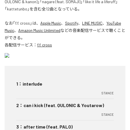
QULONIC & kanon)」「nagare (feat. SOMAJI)」「like it life a liferuff」
「kattetunbo」を含む全12曲となっている。
なお「
f.f. cross
」は、
Apple Music
、
Spotify
、
LINE MUSIC
、
YouTube
Music
、
Amazon Music Unlimited
などの音楽配信サービスで聴くこと
ができる。
各配信サービス：
f.f. cross
1
：
interlude
STANCE
2
：
can i kick (feat. QULONIC & Youtarow)
STANCE
3
：
after time (feat. PALO)