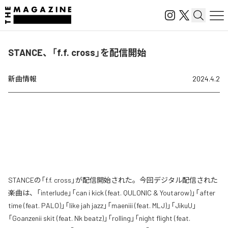
STANCE、「f.f. cross」を配信開始
新曲情報
2024.4.2
STANCEの「f.f. cross」が配信開始された。今回デジタル配信された
楽曲は、「interlude」「can i kick (feat. QULONIC & Youtarow)」「after
time (feat. PALO)」「like jah jazz」「maeniii (feat. MLJ)」「JikuU」
「Goanzenii skit (feat. Nk beatz)」「rolling」「night flight (feat.