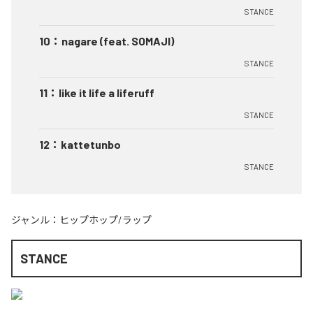
STANCE
10
：
nagare (feat. SOMAJI)
STANCE
11
：
like it life a liferuff
STANCE
12
：
kattetunbo
STANCE
ジャンル：
ヒップホップ/ラップ
STANCE