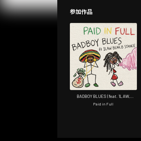
参加作品
BADBOY BLUES (feat. 1LAW,
BEAR.B & STANCE)
Paid in Full