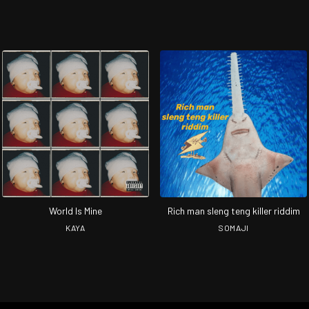
World Is Mine
Rich man sleng teng killer riddim
KAYA
SOMAJI