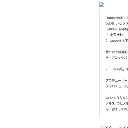
Lighter190
Vo&Gt. いとうり
Ba&Cho. 阿部飛
Gt. 小玉博和

Dr.support 木下
艶やかで挑発的
ティブロックバ
2008年結成。
プロデューサーに西
フプロデュース楽曲
Vo.いとうりなは
クルズ」のヒメ