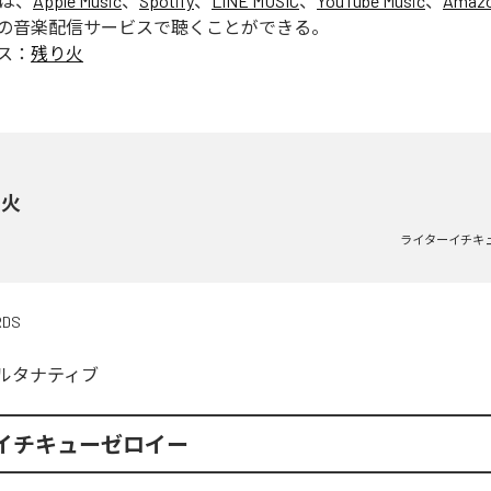
」は、
Apple Music
、
Spotify
、
LINE MUSIC
、
YouTube Music
、
Amazo
の音楽配信サービスで聴くことができる。
ス：
残り火
り火
ライターイチキ
RDS
ルタナティブ
イチキューゼロイー