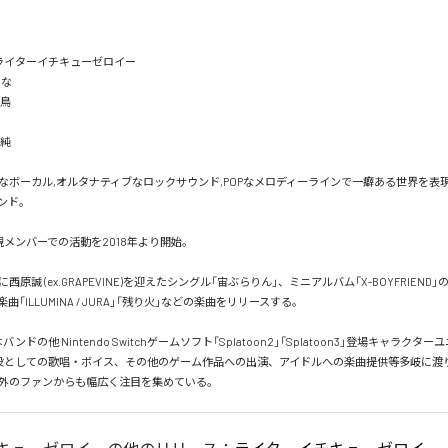
E  / ライターイチキューゼロイー

な 

鳥

純

なボーカル,オルタナティブなロックサウンド,POPなメロディーラインで一癖ある世界を表
ンド。

現メンバーでの活動を2018年より開始。

原誠 (ex.GRAPEVINE)を迎えたシングル「宙ぶらりん」、ミニアルバム「X-BOYFRIEND
「ILLUMINA / JURA」「残り火」などの楽曲をリリースする。

バンドの他 Nintendo Switchゲームソフト「Splatoon2」「Splatoon3」登場キャラクタ
役としての歌唱・ボイス、その他のゲーム作品への出演、アイドルへの楽曲提供等多岐に渡