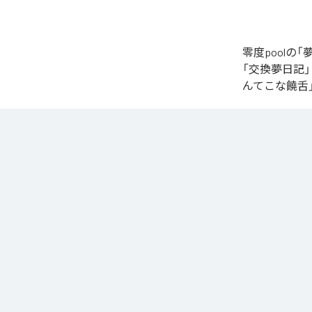
零度pool
「交換夢日記
んてこな饒舌
なお「
夢日記
Amazon Music 
各配信サービ
1
：
交
2
：
完