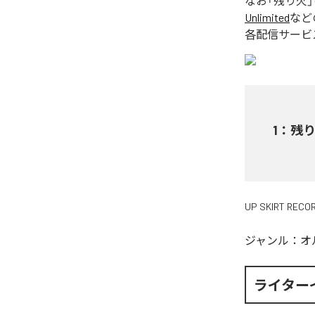
なお「
残り火
Unlimited
など
各配信サービ
1
：
残
UP SKIRT RECO
ジャンル：
オ
ライター