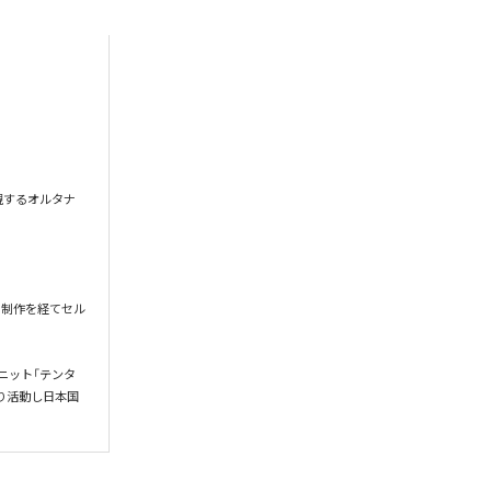
現するオルタナ
」の制作を経てセル
ーユニット「テンタ
り活動し日本国