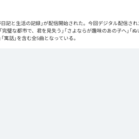
の「夢日記と生活の記録」が配信開始された。今回デジタル配信さ
」「完璧な都市で、君を見失う」「さよならが趣味のあの子へ」「
」「寓話」を含む全5曲となっている。
と生活の記録
」は、
Apple Music
、
Spotify
、
LINE MUSIC
、
YouTube 
Unlimited
などの音楽配信サービスで聴くことができる。
ス：
夢日記と生活の記録
換夢日記
璧な都市で、君を見失う