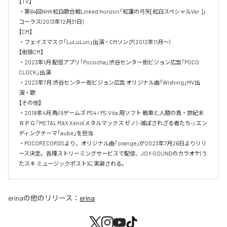
【TV】 

・第64回NHK紅白歌合戦Linked Horizon「紅蓮の弓矢[紅白スペシャルVer.]」
コーラス(2013年12月31日) 

【CM】

・フェイスマスク「LuLuLun」出演・CMソング(2012年11月〜) 

【街頭CM】

・2023年1月 配信アプリ「Pococha」渋谷センター街ビジョン広告「POCO 
CLOCK」出演

・2023年7月 渋谷センター街ビジョン広告 オリジナル曲「Wishing」MV出
演・歌

【その他】

・2018年4月 角川ゲームズ PS4 / PS Vita 用ソフト 戦車と人間の真・世紀末
ＲＰＧ『METAL MAX Xeno(メタルマックス ゼノ) -滅ぼされざる者たち-』エン
ディングテーマ「aube」を担当

・POCORECORDSより、オリジナル曲「orange」が2023年7月26日よりリリ
ース決定。各種ストリーミングサービスで配信、JOY-SOUNDのカラオケ(う
たスキ ミュージックポスト)に実装される。
erina
の他のリリース：
erina