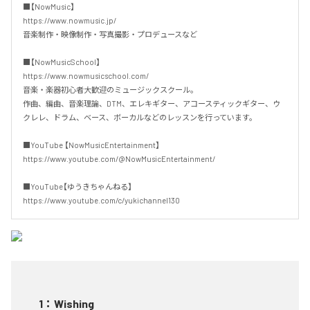
■【NowMusic】 

https://www.nowmusic.jp/ 

音楽制作・映像制作・写真撮影・プロデュースなど 

■【NowMusicSchool】

https://www.nowmusicschool.com/

音楽・楽器初心者大歓迎のミュージックスクール。

作曲、編曲、音楽理論、DTM、エレキギター、アコースティックギター、ウ
クレレ、ドラム、ベース、ボーカルなどのレッスンを行っています。 

■YouTube 【NowMusicEntertainment】 

https://www.youtube.com/@NowMusicEntertainment/

■YouTube【ゆうきちゃんねる】　

https://www.youtube.com/c/yukichannel130
1
：
Wishing