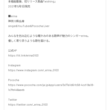
本格始動後、初リリース楽曲「wishing」

2021年5月1日発売

■erina

神奈川県出身

singer&YouTuber&Pococha Liver

みんなを包み込むような暖かみのある歌声が魅力のシンガーerina。

優しく寄り添うような歌を届ける。

公式HP

https://lit.link/erina0103

Instagram

https://www.instagram.com/_erina_0103

Pococha

https://www.pococha.com/ja-jp/app/users/3e77a1d6-fc58-4ccf-9a18-
1c7fe446aaeb

Twitter

https://twitter.com/_erina_0103
