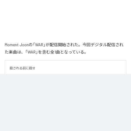
Moment Joonの「WAR」が配信開始された。今回デジタル配信され
た楽曲は、「WAR」を含む全1曲となっている。
殺される前に殺せ
なお「
WAR
」は、
Apple Music
、
Spotify
、
LINE MUSIC
、
YouTube
Music
、
Amazon Music Unlimited
などの音楽配信サービスで聴くこと
ができる。
各配信サービス：
WAR