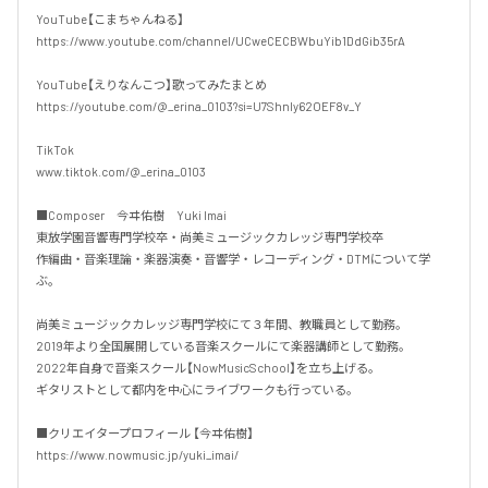
YouTube【こまちゃんねる】

https://www.youtube.com/channel/UCweCECBWbuYib1DdGib35rA

YouTube【えりなんこつ】歌ってみたまとめ

https://youtube.com/@_erina_0103?si=U7ShnIy62OEF8v_Y

TikTok

www.tiktok.com/@_erina_0103

■Composer　今ヰ佑樹　Yuki Imai

東放学園音響専門学校卒・尚美ミュージックカレッジ専門学校卒

作編曲・音楽理論・楽器演奏・音響学・レコーディング・DTMについて学
ぶ。

尚美ミュージックカレッジ専門学校にて３年間、教職員として勤務。

2019年より全国展開している音楽スクールにて楽器講師として勤務。

2022年自身で音楽スクール【NowMusicSchool】を立ち上げる。

ギタリストとして都内を中心にライブワークも行っている。

■クリエイタープロフィール 【今ヰ佑樹】

https://www.nowmusic.jp/yuki_imai/
