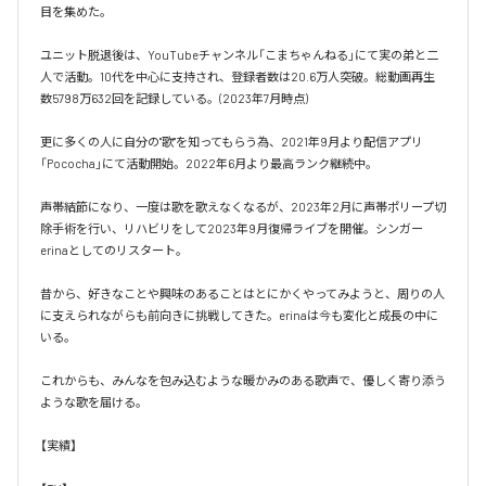
目を集めた。 

ユニット脱退後は、YouTubeチャンネル「こまちゃんねる」にて実の弟と二
人で活動。10代を中心に支持され、登録者数は20.6万人突破。総動画再生
数5798万632回を記録している。(2023年7月時点) 

更に多くの人に自分の"歌"を知ってもらう為、2021年9月より配信アプリ
「Pococha」にて活動開始。2022年6月より最高ランク継続中。

声帯結節になり、一度は歌を歌えなくなるが、2023年2月に声帯ポリープ切
除手術を行い、リハビリをして2023年9月復帰ライブを開催。シンガー
erinaとしてのリスタート。

昔から、好きなことや興味のあることはとにかくやってみようと、周りの人
に支えられながらも前向きに挑戦してきた。erinaは今も変化と成長の中に
いる。

これからも、みんなを包み込むような暖かみのある歌声で、優しく寄り添う
ような歌を届ける。

【実績】
