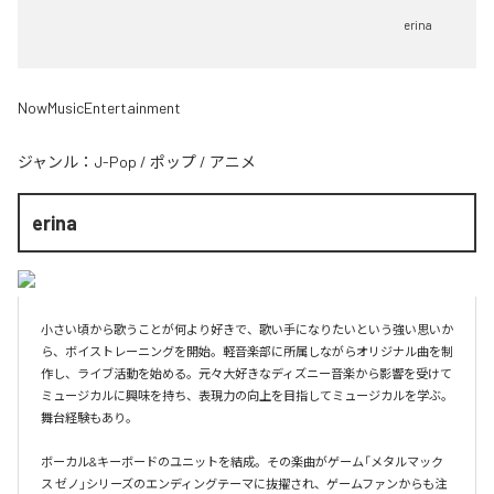
erina
NowMusicEntertainment
ジャンル：
J-Pop
/
ポップ
/
アニメ
erina
小さい頃から歌うことが何より好きで、歌い手になりたいという強い思いか
ら、ボイストレーニングを開始。軽音楽部に所属しながらオリジナル曲を制
作し、ライブ活動を始める。元々大好きなディズニー音楽から影響を受けて
ミュージカルに興味を持ち、表現力の向上を目指してミュージカルを学ぶ。
舞台経験もあり。

ボーカル&キーボードのユニットを結成。その楽曲がゲーム「メタルマック
ス ゼノ」シリーズのエンディングテーマに抜擢され、ゲームファンからも注