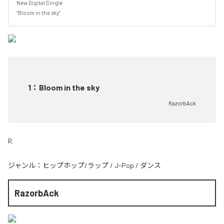
New Digital Single

”Bloom in the sky”
1
：
Bloom in the sky
RazorbAck
R.
ジャンル：
ヒップホップ/ラップ
/
J-Pop
/
ダンス
RazorbAck