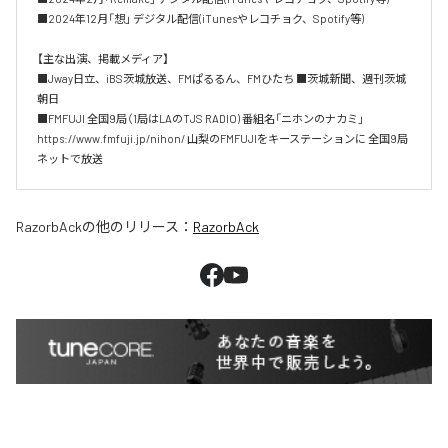
■2024年12月「想」 デジタル配信(iTunesやレコチョク、Spotify等)

【主な出演、掲載メディア】 

■Jway日立、iBS茨城放送、FMぱるるん、FMひたち ■茨城新聞、週刊茨城
朝日 

■FMFUJI 全国9局（1局はLAのTJS RADIO) 番組名「ニホンのナカミ」 
‪https://www.fmfuji.jp/nihon/‬ 山梨のFMFUJIをキーステーションに 全国9局
ネットで放送
RazorbAck
の他のリリース：
RazorbAck