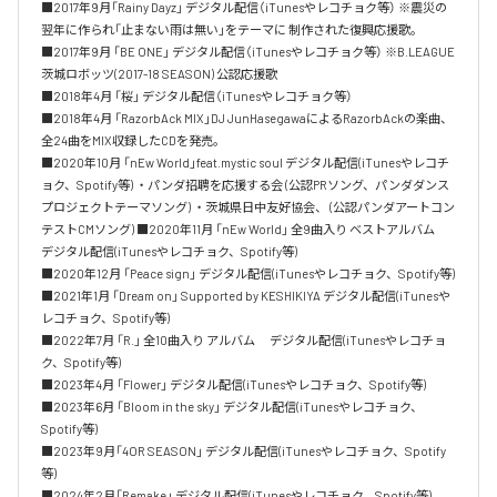
■2017年9月「Rainy Dayz」 デジタル配信（iTunesやレコチョク等） ※震災の
翌年に作られ「止まない雨は無い」をテーマに 制作された復興応援歌。 

■2017年9月 「BE ONE」 デジタル配信（iTunesやレコチョク等） ※B.LEAGUE 
茨城ロボッツ(2017-18 SEASON) 公認応援歌 

■2018年4月 「桜」 デジタル配信（iTunesやレコチョク等） 

■2018年4月 「RazorbAck MIX」DJ JunHasegawaによるRazorbAckの楽曲、
全24曲をMIX収録したCDを発売。 

■2020年10月 「nEw World」feat.mystic soul デジタル配信(iTunesやレコチ
ョク、Spotify等) ・パンダ招聘を応援する会 (公認PRソング、パンダダンス
プロジェクトテーマソング) ・茨城県日中友好協会、 (公認パンダアートコン
テストCMソング) ■2020年11月 「nEw World」 全9曲入り ベストアルバム　 
デジタル配信(iTunesやレコチョク、Spotify等) 

■2020年12月 「Peace sign」 デジタル配信(iTunesやレコチョク、Spotify等) 

■2021年1月 「Dream on」 Supported by KESHIKIYA デジタル配信(iTunesや
レコチョク、Spotify等) 

■2022年7月 「R.」 全10曲入り アルバム　 デジタル配信(iTunesやレコチョ
ク、Spotify等) 

■2023年4月 「Flower」 デジタル配信(iTunesやレコチョク、Spotify等) 

■2023年6月 「Bloom in the sky」 デジタル配信(iTunesやレコチョク、
Spotify等) 

■2023年9月「4OR SEASON」 デジタル配信(iTunesやレコチョク、Spotify
等) 

■2024年2月「Remake」 デジタル配信(iTunesやレコチョク、Spotify等)
