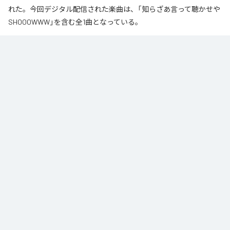
れた。今回デジタル配信された楽曲は、「知らざあ言って聴かせや
SHOOOWWW」を含む全1曲となっている。
なお「
知らざあ言って聴かせやSHOOOWWW
」は、
Apple Music
、
Spotify
、
LINE MUSIC
、
YouTube Music
、
Amazon Music Unlimited
など
の音楽配信サービスで聴くことができる。
各配信サービス：
知らざあ言って聴かせやSHOOOWWW
1
：
知らざあ言って聴かせやSHOOOWWW
DoNYKooR
ACIDBOYSCLUB