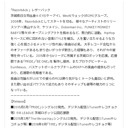
「RazorbAck 」:レザーバック 

茨城県日立市出身 K-EYE(ケーアイ)、WecK(ウェック)の2MCグループ。 
2008年、RazorbAckとしてスタートを切る。 様々なアーティストのリリー
スツアー(青山テルマ、ケツメイシ、Doberman Inc、FUNKEY MONKEY 
BABY`S等々)の オープニングアクトを務めるなど、勢力的に活動。 HipHop
をベースに枠に囚われない音楽STYLEを確立。 人を奮い立たせるような力
強く 心を揺さぶるメッセージ性の高い楽曲は必見。 大手レコード会社から
のオファーがあるも 折り合いがつかず断念した経験もあり、 それが今の彼
等を作っている。 2015年からbリーグに所属する茨城ロボッツを応援。応援
歌である「PRIDE」「BE ONE」を 製作し提供、またプロラグビーチーム
SunNexus、バスケットボールクラブチームのSKPへの楽曲の提供も行って
おり、応援歌の先駆者である。

楽曲は勿論だがLIVEでの彼らのMCは飾り気がなく トークも面白いと評判。
また歌い出せばパワフルで迫力もあり そのギャップも彼等の魅力の１つに
なっている。

ーーーーーーーーーーーーーーーーーーーーーー

 【Release】 

■2015月3月 「PRIDE」シングルCD発売。 デジタル配信（iTunesやレコチョク
等） ※B.LEAGUE 茨城ロボッツ公認応援歌 

■2015年3月「The life is a trip」シングルCD発売。 デジタル配信（iTunesやレ
コチョク等） ■2016年8月「TIME」 デジタル配信（iTunesやレコチョク等） 
