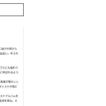
に幼少の頃から
出会い。中２の
＆プルにも加わり
グに呼ばれるよう
井真理子等のシン
ティストの殆ど
ベストアルバムを
支持を得る。そ

