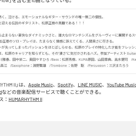
ver Flow」を含む全10曲となっている。
熱く、泣ける、エモーショナルなギター・サウンドの唯一無二の個性。

迎える伝説のギタリスト、松原正樹の真髄である！！！

ら止まらない豪快なダイナミックさと、雄大なロマンチシズムをグルーヴィーに展開するス
る圧巻のソロ・プレイは、たまらなく情感に訴えてくる、人間臭さに尽きる。

トが失ってしまったパッションをほとばしらせる、松原のプレイの特化した才能をフレッシ
、松原のキャリアを知らずとも、その”凄さ”に気付かされるハズ。参加アーティスト Guita
石川雅春、田中栄二、奥田やすひろ  /Bass：松原秀樹、KUMA原田、山田章典、高水健司　/Keyb
江　/Saxophone：淵野繁雄　/Trombone ：佐野　聡　/Percussion：三沢またろう
YTHM II
」は、
Apple Music
、
Spotify
、
LINE MUSIC
、
YouTube Musi
d
などの音楽配信サービスで聴くことができる。
ス：
HUMARHYTHM II