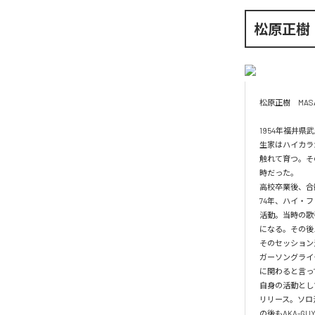
松原正樹
松原正樹　MASAK
1954年福井県
生家はハイカラ
触れて育つ。そ
時だった。

高校卒業後、合
74年、ハイ・
活動。当時の歌
になる。その後
そのセッション
ガーソングライ
に関わると言っ
自身の活動とし
リリース。ソロ
の後もAKA-GU