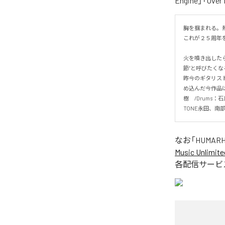
Engine」「O
胸を掴まれる。
これが２５周年を
火を噴き出した
節”と呼びたくな
昨今のギタリス
め込んだ今作品は
樹　/Drums：
TONE永田、南部昌
なお「
HUMARH
Music Unlimite
各配信サービ