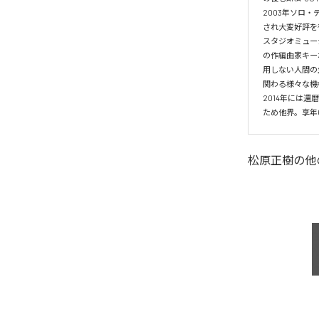
2003年ソロ・
され大変好評を
スタジオミュー
の作編曲家キーボ
用しない人間の生
関わる様々な機
2014年には
ため他界。享年
松原正樹
の他