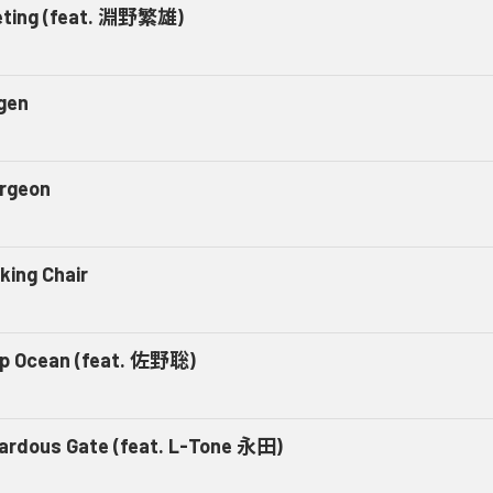
eting (feat. 淵野繁雄)
egen
rgeon
king Chair
p Ocean (feat. 佐野聡)
ardous Gate (feat. L-Tone 永田)