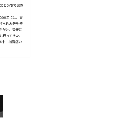
CDとDVDで発売
000年には、妻
げ、打ち込み等を使
ら手がけ、音楽に
も行ってきた。
6年十二指腸癌の