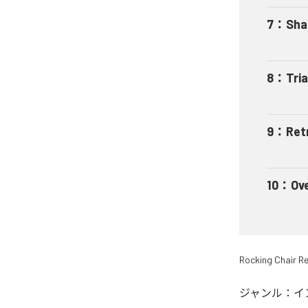
7
：
Sha
8
：
Tri
9
：
Ret
10
：
Ov
Rocking Chair R
ジャンル：
イ