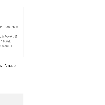
ケール感。”松原
ュなカタチで詰
r：松原正
oard：L-
c
、
Amazon