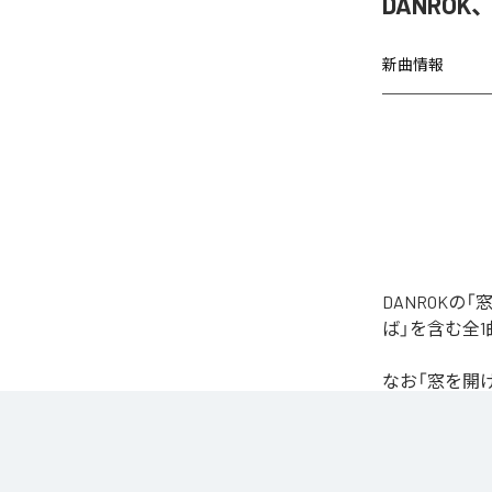
DANRO
新曲情報
DANROK
ば」を含む全
なお「
窓を開
Unlimited
など
各配信サービ