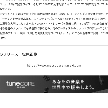
デビュー25周年記念ライブ、そして2008年30周年記念ライブ、2013年35周年記念ライブは
得ている。

ジシャンとして超多忙だった80年代の始め頃より自宅にレコーディングスタジオを持ち、2
ーディストの南部昌江と共にインディーズレーベル"Rocking Chair Records”を立ち上
演奏を大切にしたアルバム”HUMARHYTHM"シリーズを発表し続ける。録音～MIXをも自
材や録音のノウハウにも積極的に取り組み、他のアーティストのサウンドプロデュースなど
還暦記念のアルバム「現実と幻覚」を発表し記念ライブも行った。ところが翌年病が発覚、201
61歳。
のリリース：
松原正樹
https://www.matsubaramasaki.com