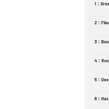
1
：
Gre
2
：
Fli
3
：
Bou
4
：
Roc
5
：
Dee
6
：
Haz