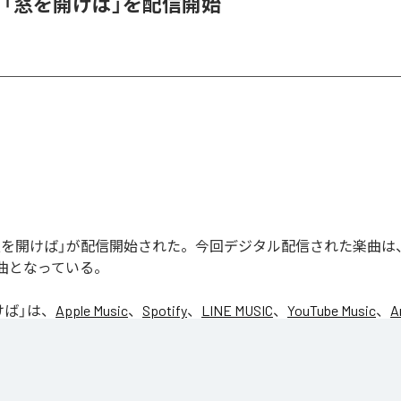
K、「窓を開けば」を配信開始
の「窓を開けば」が配信開始された。今回デジタル配信された楽曲は
1曲となっている。
けば
」は、
Apple Music
、
Spotify
、
LINE MUSIC
、
YouTube Music
、
A
の音楽配信サービスで聴くことができる。
ス：
窓を開けば