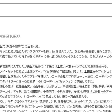
I MATSUBARA

武生市（現在の越前市）に生まれる。

だった祖父が始めたダンスフロアーを持つBarを営んでいた。父と母が踊る姿と様々な音楽
の店で働いていた青年が弾くギターに憧れ彼に教えてもらうようになる。これがギターとの
歓音楽院に入学したが先生の勧めで半年後には上京、米軍キャンプなどで演奏を始める。

ファイ・セットに参加し全国ツアー、TV出演等約2年間活動。同じ頃、上田正樹のプッシュ
番組は生演奏だったのでプレイを聞いたレコード会社のプロデューサー達にレコーディン
スタジオワークを中心に数多くのレコーディングセッションに参加してきた。

活動の幅は、松任谷由実、松山千春、さだまさし、辛島美登里、徳永英明、岡村孝子、永
ターから、アイドル系の松田聖子、中森明菜、小泉今日子、光GENJI等をはじめ日本のアー
ても過言ではない。レコーディングに参加した曲は優に一万曲を超える。

ては、78年に初のソロアルバム「流宇夢サンド」を発表以来、24枚のソロアルバムと3枚の
活動の他にも79年からパラシュートを結成し4枚のアルバムを発表。当時の若者に絶大なる
Y、TRIFORCE、ON-DO、４ROCKAMBOS、SEVENと様々なプロジェクトでアルバムを発表。