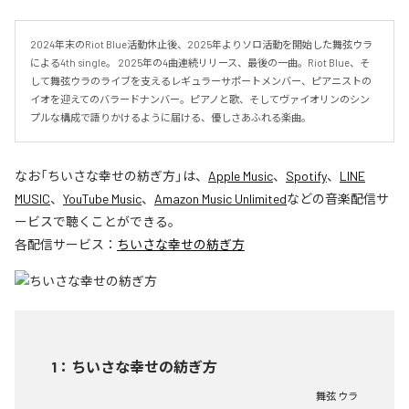
2024年末のRiot Blue活動休止後、2025年よりソロ活動を開始した舞弦ウラ
による4th single。 2025年の4曲連続リリース、最後の一曲。Riot Blue、そ
して舞弦ウラのライブを支えるレギュラーサポートメンバー、ピアニストの
イオを迎えてのバラードナンバー。ピアノと歌、そしてヴァイオリンのシン
プルな構成で語りかけるように届ける、優しさあふれる楽曲。
なお「
ちいさな幸せの紡ぎ方
」は、
Apple Music
、
Spotify
、
LINE
MUSIC
、
YouTube Music
、
Amazon Music Unlimited
などの音楽配信サ
ービスで聴くことができる。
各配信サービス：
ちいさな幸せの紡ぎ方
1
：
ちいさな幸せの紡ぎ方
舞弦 ウラ