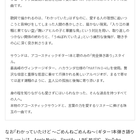
曲です。

歌詞で描かれるのは、「わかっていた」はずなのに、愛する人の理想に追いつ
こうと背伸びをしてしまった人間の愚かしさと、届かない現実。「入り江の潮
騒と果てない空」「醜いアヒルの子と華麗な鳥」という対比を用い、取り返しの
つかない関係の終わりと、「うぬぼれていたよ」という痛烈な後悔が、聴き手
の心に深く突き刺さります。

サウンドは、アコースティックギター1本と歌のみの「完全弾き語り」スタイ
ル。

最高峰のヴィンテージギター、ハカランダ仕様の「MARTIN D-45」を使用。贅
沢な倍音と重厚な低音に乗せて爪弾かれる美しいアルペジオが、まるで寄せ
ては返す潮騒のように、主人公の孤独と後悔に寄り添います。

身の程を知りながらも愛さずにはいられなかった、そんな過去を持つすべて
の人へ。

本物のアコースティックサウンドと、言葉の力を愛するリスナーに捧げる珠
玉の一曲です。
なお「
わかっていたけど ～ごめんねごめんね～ (ギター1本弾き語り
フル ver.)
」は、
Apple Music
、
Spotify
、
LINE MUSIC
、
YouTube