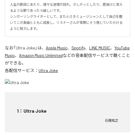
人生の節目にあたり、様々な逆境が訪れ、少しホッとしたり、底抜けに笑え
るような歌であったら嬉しいです。

シンガーソングライターとして、また小さきミュージシャンとして自己を磨
いてこの楽曲とともに成長し、リスナーさんが実際にそう感じていただける
ように努力します。
なお「
Ultra Joke
」は、
Apple Music
、
Spotify
、
LINE MUSIC
、
YouTube
Music
、
Amazon Music Unlimited
などの音楽配信サービスで聴くこと
ができる。
各配信サービス：
Ultra Joke
1
：
Ultra Joke
石橋知之