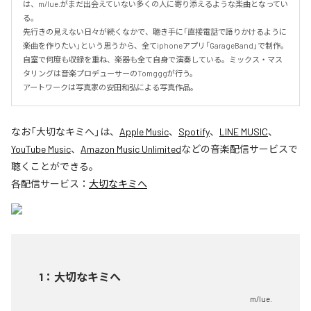
は、m/lue.がまだ出会えていない多くの人に寄り添えるような楽曲となってい
る。

先行きの見えない日々が続くなかで、聴き手に「直接電話で語りかけるように
楽曲を作りたい」という思うから、全てiphoneアプリ「GarageBand」で制作。
自室で何度も収録を重ね、楽器も全て自身で演奏している。ミックス・マス
タリングは音楽プロデューサーのTomgggが行う。

アートワークは写真家の安田和弘による写真作品。
なお「
大切なキミへ
」は、
Apple Music
、
Spotify
、
LINE MUSIC
、
YouTube Music
、
Amazon Music Unlimited
などの音楽配信サービスで
聴くことができる。
各配信サービス：
大切なキミへ
1
：
大切なキミへ
m/lue.