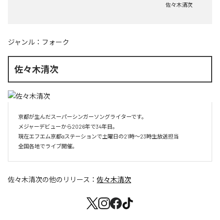
佐々木清次
ジャンル：
フォーク
佐々木清次
京都が生んだスーパーシンガーソングライターです。

メジャーデビューから2026年で34年目。

現在エフエム京都αステーションで土曜日の21時～23時生放送担当

全国各地でライブ開催。
佐々木清次
の他のリリース：
佐々木清次