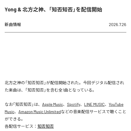
Yong & 北方之神、「知否知否」を配信開始
新曲情報
2026.7.26
北方之神の「知否知否」が配信開始された。今回デジタル配信され
た楽曲は、「知否知否」を含む全1曲となっている。
なお「
知否知否
」は、
Apple Music
、
Spotify
、
LINE MUSIC
、
YouTube
Music
、
Amazon Music Unlimited
などの音楽配信サービスで聴くこと
ができる。
各配信サービス：
知否知否