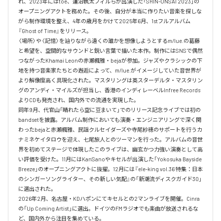
れ、2023年にはtoe、蓮沼執太フィルらが出演した「SHIN-ONSAI 2023」の
オープニングアクトを務めた。その後、自分が本当に作りたい音楽を探しな
がら制作環境を整え、4年の歳月をかけて2025年6月、1stフルアルバム
『Ghost of Time』をリリース。

〈場所〉や〈記憶〉を辿りながら遠くの誰かを想像しようとするm/lue.の葛藤
と希望を、空間的なサウンドと鋭い言葉で描いた本作。制作にはSNSで偶然
つながったKhamai Leonの赤瀬楓雅・bejaが参加。ジャズやクラシックの下
地を持つ音楽家たちとの邂逅によって、m/lue.がイメージしていた音世界が
より解像度高く具現化された。マスタリングは英スターデルタ・マスタリン
グのアンディ・マイルズが担当し、香港のインディレーベルInfree Records
よりCDも発売され、国内外での流通を実現した。

同年9月、代官山「晴れたら空に豆まいて」でのリリース記念ライブでは初の
bandsetを披露。アルバム制作においても演奏・エンジニアリングで深く関
わったbejaと赤瀬楓雅、民謡クルセイダーズや寺尾紗穂のサポートを行うカ
ナミネケイタロウを迎え、七尾旅人とのツーマンを行った。アルバムの音世
界を初めてステージで体現したこのライブは、幽玄かつ力強い演奏として高
い評価を受けた。11月にはKanSanoやキセルが出演した「Yokosuka Bayside 
Breeze」のオープニングアクトに抜擢。12月には『ele-king vol.36 特集：日本
のシンガーソングライター、その新しい気配』の「新潮流ディスクガイド30」
に選出された。

2026年2月、名古屋・KDハポンにてキセルとの2マンライブを開催。Cinra
の「Up Coming Artist」に選出。ドイツのFMラジオでも楽曲が放送されるな
ど、国内外から注目を集めている。
