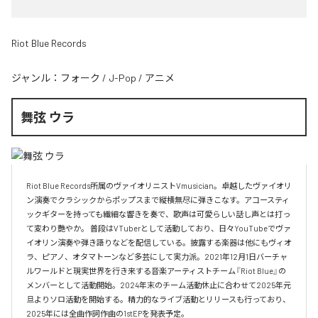
Riot Blue Records
ジャンル：
フォーク
/
J-Pop
/
アニメ
舞弦 ウラ
Riot Blue Records所属のヴァイオリニストVmusician。卓越したヴァイオリ
ン演奏でクラシックからポップスまで縦横無尽に弾きこなす。アコースティ
ックギターを持っても繊細な響きを奏で、歌声は可愛らしい話し声とは打っ
て変わり艷やか。 普段はVTuberとして活動しており、日々YouTubeでヴァ
イオリン演奏や弾き語りなどを配信している。披露する楽器は他にもヴィオ
ラ、ピアノ、オタマトーンなど多芸にして実力派。2021年12月1日バーチャ
ルワールドと現実世界を行き来する音楽アーティストチーム『Riot Blue』の
メンバーとして活動開始。2024年末のチーム活動休止に合わせて2025年元
旦よりソロ活動を開始する。精力的なライブ活動とリリースも行っており、
2025年には全曲作詞作曲の1stEPを発表予定。