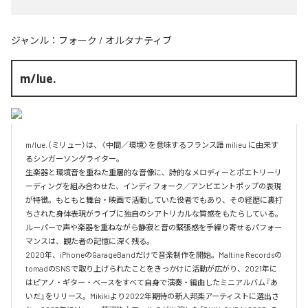
ジャンル：
フォーク
/
オルタナティブ
m/lue.
m/lue.（ミリュー）は、〈中間／環境〉を意味するフランス語 milieu に由来す
るシンガーソングライター。

生楽器と環境音を重ねた重層的な音像に、詩的なメロディーとポエトリーリ
ーディングを組み合わせた、インディフォーク／アンビエントポップの表現
が特徴。もともと舞台・映画で活動していた役者でもあり、その経歴に裏打
ちされた身体表現がライブに独自のシアトリカルな質感をもたらしている。
ルーパーで声や楽器を重ねながら静寂と音の緊張感を手繰り寄せるパフォー
マンスは、観た者の記憶に深く残る。

2020年、iPhoneのGarageBandだけで音楽制作を開始。Maltine Recordsの
tomadのSNSで取り上げられたことをきっかけに活動が広がり、2021年に
はピアノ・ギター・ベースをすべて自身で演奏・編曲したミニアルバム『あ
いだ』をリリース。Mikikiより2022年期待の新人邦楽アーティストに選出さ