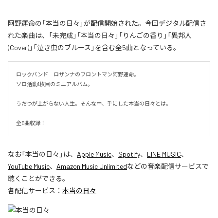
阿野運命の「本当の日々」が配信開始された。今回デジタル配信さ
れた楽曲は、「未完成」「本当の日々」「りんごの香り」「異邦人
(Cover)」「泣き虫のブルース」を含む全5曲となっている。
ロックバンド　ロザンナのフロントマン阿野運命。

ソロ活動1枚目のミニアルバム。

うだつが上がらない人生。そんな中、手にした本当の日々とは。

全5曲収録！
なお「
本当の日々
」は、
Apple Music
、
Spotify
、
LINE MUSIC
、
YouTube Music
、
Amazon Music Unlimited
などの音楽配信サービスで
聴くことができる。
各配信サービス：
本当の日々