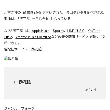
北方之神の「酔花陰」が配信開始された。今回デジタル配信された
楽曲は、「酔花陰」を含む全1曲となっている。
なお「
酔花陰
」は、
Apple Music
、
Spotify
、
LINE MUSIC
、
YouTube
Music
、
Amazon Music Unlimited
などの音楽配信サービスで聴くこと
ができる。
各配信サービス：
酔花陰
1
：
酔花陰
北方之神
ジャンル：
フォーク