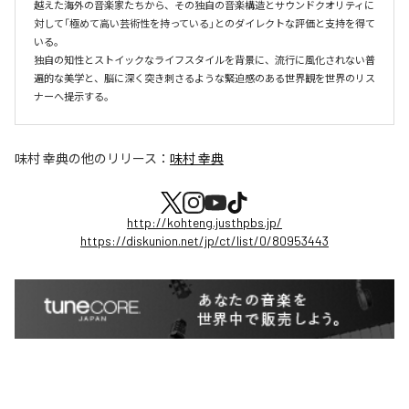
越えた海外の音楽家たちから、その独自の音楽構造とサウンドクオリティに
対して「極めて高い芸術性を持っている」とのダイレクトな評価と支持を得て
いる。

独自の知性とストイックなライフスタイルを背景に、流行に風化されない普
遍的な美学と、脳に深く突き刺さるような緊迫感のある世界観を世界のリス
ナーへ提示する。
味村 幸典
の他のリリース：
味村 幸典
http://kohteng.justhpbs.jp/
https://diskunion.net/jp/ct/list/0/80953443