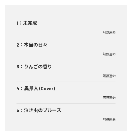
1
：
未完成
阿野運命
2
：
本当の日々
阿野運命
3
：
りんごの香り
阿野運命
4
：
異邦人 (Cover)
阿野運命
5
：
泣き虫のブルース
阿野運命