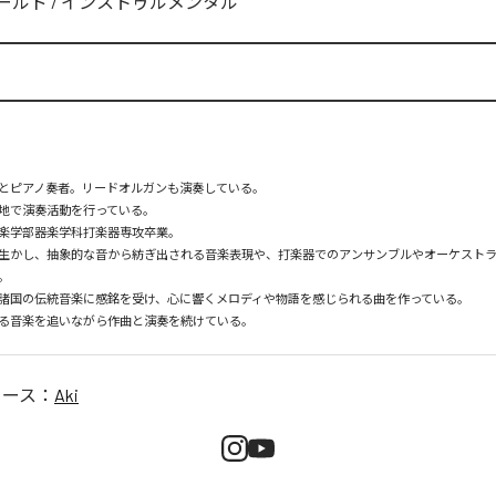
ールド
/
インストゥルメンタル
とピアノ奏者。リードオルガンも演奏している。

地で演奏活動を行っている。

楽学部器楽学科打楽器専攻卒業。

生かし、抽象的な音から紡ぎ出される音楽表現や、打楽器でのアンサンブルやオーケスト


諸国の伝統音楽に感銘を受け、心に響くメロディや物語を感じられる曲を作っている。

る音楽を追いながら作曲と演奏を続けている。
リース：
Aki