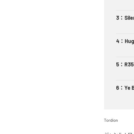
3
：
Sil
4
：
Hug
5
：
R35
6
：
Ye 
Tordion