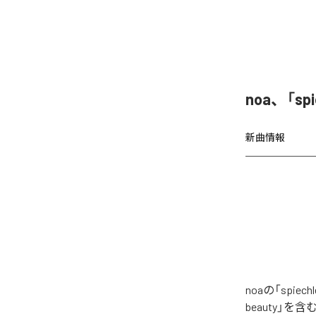
noa、「sp
新曲情報
noaの「spie
beauty」を