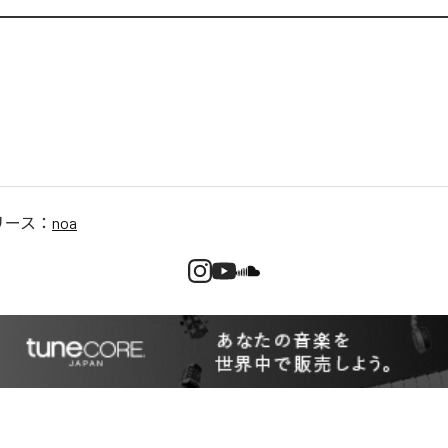
リース：
noa