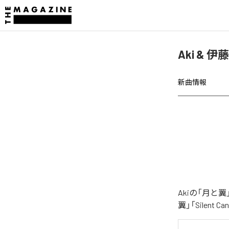
Aki &
新曲情報
Akiの「月と
翼」「Silent C