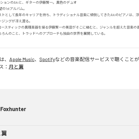
ションのAkiと、ギターの伊藤賢一。異色のデュオ

」待望の1stアルバム。

ストとして長年のキャリアを持ち、トラディショナル音楽に傾倒してきたAkiのピアノは、
ジングが冴え渡る。

コースティックの異種楽器を操る伊藤賢一の美音がそこに絡むと、ジャンルを超えた音楽の喜び
ちろんのこと、トラッドへのアプローチも独自の世界を展開している。

」は、
Apple Music
、
Spotify
などの音楽配信サービスで聴くこと
ス：
月と翼
 Foxhunter
と翼