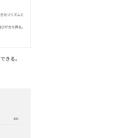
浮き立つリズムと
が立ち昇る。

ができる。
Aki