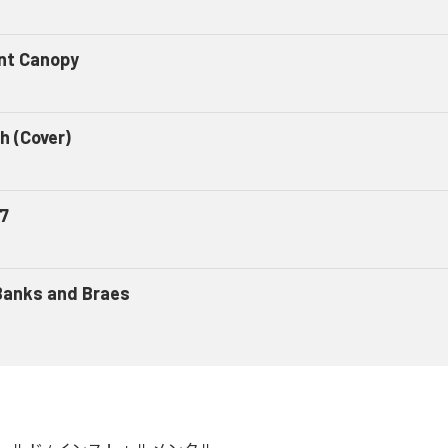
ent Canopy
h (Cover)
7
Banks and Braes