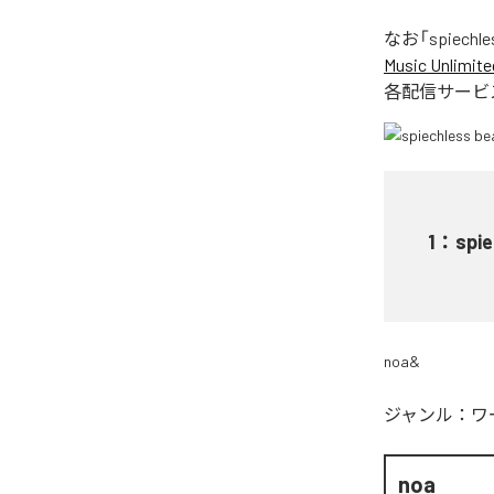
なお「
spiechle
Music Unlimite
各配信サービ
1
：
spi
noa&
ジャンル：
ワ
noa