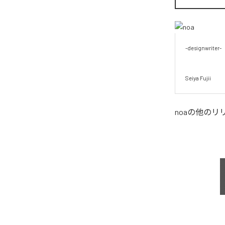
-designwriter-

Seiya Fujii
noa
の他のリ