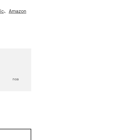
ic
、
Amazon
noa