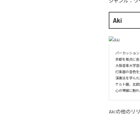
ジャンル：
ワ
Aki
パーカッション
京都を拠点に各
大阪音楽大学音
打楽器の音色を
演奏法を学んだ。
ケルト圏、北欧
心の琴線に触れ
Aki
の他のリ