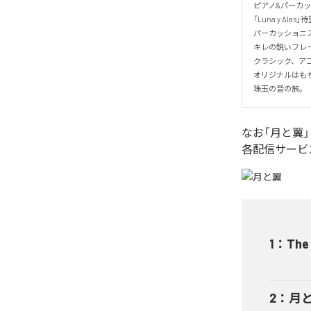
ピアノ&パーカッ
「Luna y Alas
パーカッショニ
キレの鋭いフレー
クラシック、ア
オリジナルはも
珠玉の音の旅。
なお「
月と翼
各配信サービ
1
：
The
2
：
月