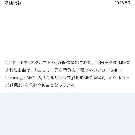
新曲情報
2026.8.7
OUTSIDERの「オクルコトバ」が配信開始された。今回デジタル配信
された楽曲は、「karano」「罪を背負え」「殴りゃいいさ」「SHIT」
「destroy」「GIVE US」「キルザセレブ」「BURNING AWAY」「オクルコト
バ」「悪友」を含む全10曲となっている。
なお「
オクルコトバ
」は、
Apple Music
、
Spotify
、
LINE MUSIC
、
YouTube Music
、
Amazon Music Unlimited
などの音楽配信サービスで
聴くことができる。
各配信サービス：
オクルコトバ