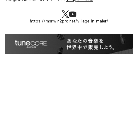
https://msr.win2pro.net/village-in-maier/