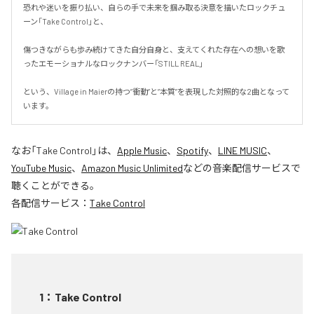
恐れや迷いを振り払い、自らの手で未来を掴み取る決意を描いたロックチュ
ーン「Take Control」と、

傷つきながらも歩み続けてきた自分自身と、支えてくれた存在への想いを歌
ったエモーショナルなロックナンバー「STILL REAL」

という、Village in Maierの持つ”衝動”と”本質”を表現した対照的な2曲となって
います。
なお「
Take Control
」は、
Apple Music
、
Spotify
、
LINE MUSIC
、
YouTube Music
、
Amazon Music Unlimited
などの音楽配信サービスで
聴くことができる。
各配信サービス：
Take Control
1
：
Take Control