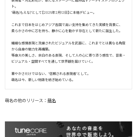
表現者・河北彩花が、新たなステージへと踏み出すアーティストプロジェク
ト。

“萌名(もえな)”として【2025年2月12日】に本格デビュー。

これまで日本をはじめアジア各国で高い支持を集めてきた実績を背景に、

柔らかさの中に芯を持ち、静かに心を動かす存在として新たに誕生した。

繊細な感情表現と洗練されたビジュアルを武器に、これまでとは異なる角度
から自身の魅力を再構築。

等身大の美しさ、余白のある表現、そして人の心に寄り添う感性で、音楽・
ビジュアル・空間すべてを通して世界観を届けていく。

華やかさだけではない、“信頼される表現者”として。

萌名は今、新しい物語を紡ぎ始めている。
萌名
の他のリリース：
萌名