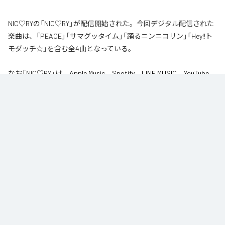
NIC♡RYの「NIC♡RY」が配信開始された。今回デジタル配信された
楽曲は、「PEACE」「サマグッタイム」「踊るニンニコリン」「Hey!!ト
モダッチ☆」を含む全4曲となっている。
なお「
NIC♡RY
」は、
Apple Music
、
Spotify
、
LINE MUSIC
、
YouTube
Music
、
Amazon Music Unlimited
などの音楽配信サービスで聴くこと
ができる。
各配信サービス：
NIC♡RY
1
：
PEACE
NIC♡RY
2
：
サマグッタイム