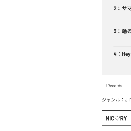
2
：
サ
3
：
踊
4
：
He
HJ Records
ジャンル：
J-
NIC♡RY