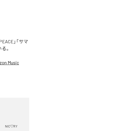
EACE」「サマ
いる。
on Music
NIC♡RY