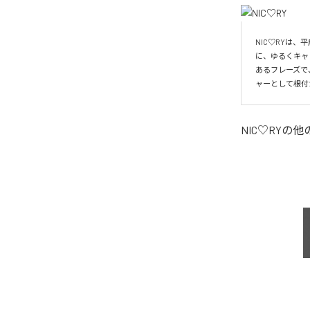
NIC♡RYは
に、ゆるくキャ
あるフレーズで
ャーとして根付
NIC♡RY
の他