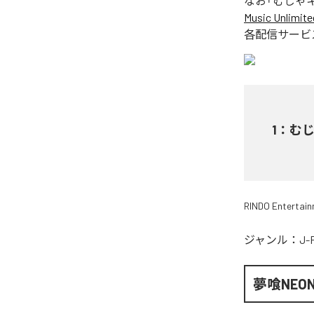
なお「
むじゃ
Music Unlimite
各配信サービ
1
：
む
RINDO Entertai
ジャンル：
J-
夢喰NEO