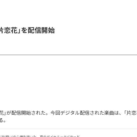
、「片恋花」を配信開始
「片恋花」が配信開始された。今回デジタル配信された楽曲は、「片恋
る。
る"片想い”の心情を描いた、夏のダイナミックバラード。