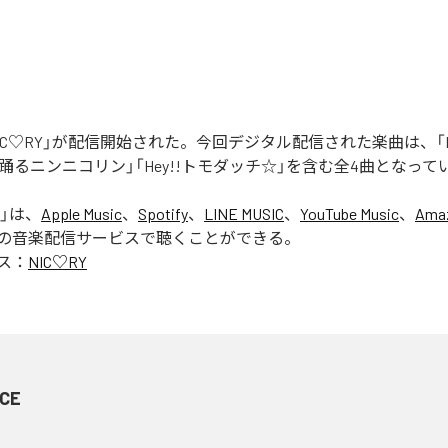
「NIC♡RY」が配信開始された。今回デジタル配信された楽曲は、「P
踊るニンニコリン」「Hey!!トモダッチ☆」を含む全4曲となって
」は、
Apple Music
、
Spotify
、
LINE MUSIC
、
YouTube Music
、
Amaz
の音楽配信サービスで聴くことができる。
ス：
NIC♡RY
CE