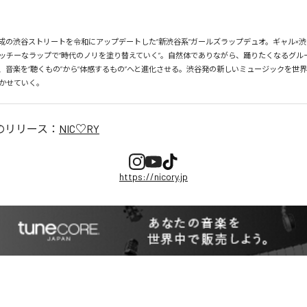
、平成の渋谷ストリートを令和にアップデートした“新渋谷系”ガールズラップデュオ。ギャル×渋
ッチーなラップで“時代のノリを塗り替えていく”。自然体でありながら、踊りたくなるグル
、音楽を“聴くもの”から“体感するもの”へと進化させる。渋谷発の新しいミュージックを世
かせていく。
のリリース：
NIC♡RY
https://nicory.jp