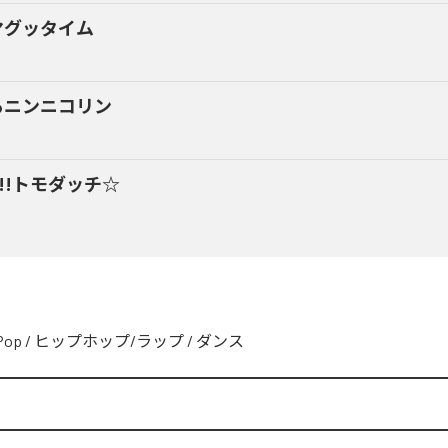
マグッタイム
るニンニコリン
y!!トモダッチ☆
Pop
/
ヒップホップ/ラップ
/
ダンス