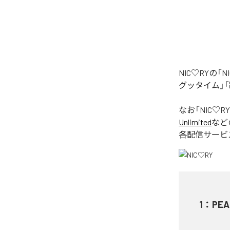
NIC♡RYの
グッタイム」「
なお「
NIC♡RY
Unlimited
など
各配信サービ
1
：
PEA