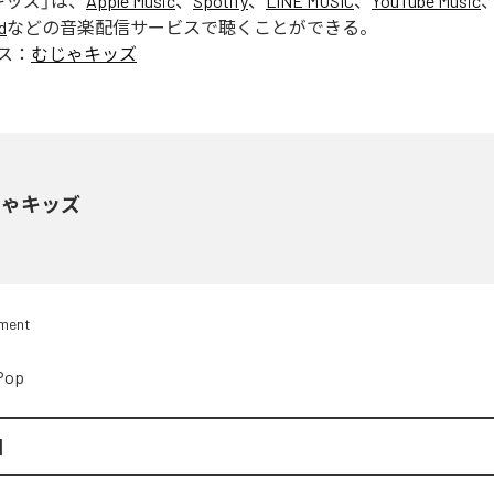
キッズ
」は、
Apple Music
、
Spotify
、
LINE MUSIC
、
YouTube Music
d
などの音楽配信サービスで聴くことができる。
ス：
むじゃキッズ
じゃキッズ
nment
Pop
N