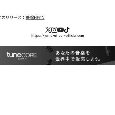
他のリリース：
夢喰NEON
https://yumekuineon-official.com