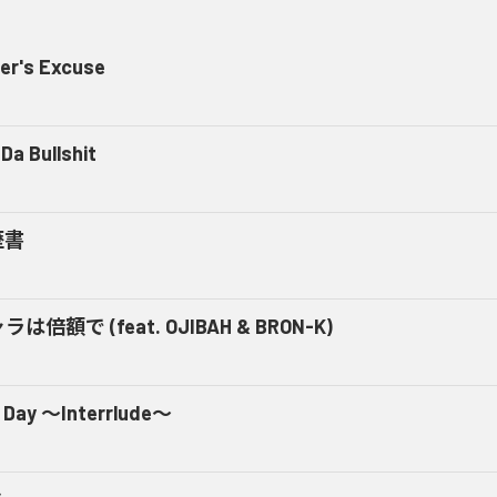
er's Excuse
Da Bullshit
歴書
ラは倍額で (feat. OJIBAH & BRON-K)
 Day ～Interrlude～