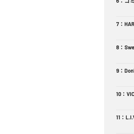
6
：
ゴ
7
：
HA
8
：
Swe
9
：
Don'
10
：
VI
11
：
L.I.