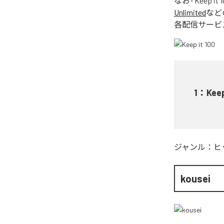
なお「
Keep it 
Unlimited
など
各配信サービ
1
：
Keep
ジャンル：
ヒ
kousei