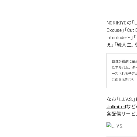
NORIKIYO
Excuse」「Cut
Interrlude～」
ぇ」「続人生」
自身が難病に罹患し
たアルバム。タイトル
ースされる予定
に応える形でリ
なお「
L.I.V.S.
Unlimited
など
各配信サービ