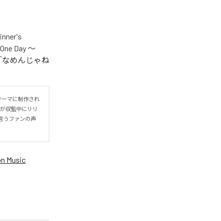
er's
One Day ～
.V.S.」「なめんじゃね
をテーマに制作され
IYOが収監中にリリ
言うファンの声
n Music