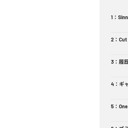
1
：
Sinn
2
：
Cut 
3
：
履
4
：
ギャ
5
：
One