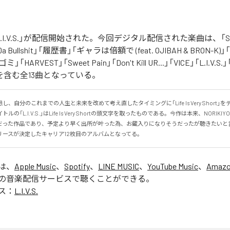
の「L.I.V.S.」が配信開始された。今回デジタル配信された楽曲は、「Sinn
 Da Bullshit」「履歴書」「ギャラは倍額で (feat. OJIBAH & BRON-K)」「
「ゴミ」「HARVEST」「Sweet Pain」「Don't Kill UR...」「VICE」「L.I
を含む全13曲となっている。
、自分のこれまでの人生と未来を改めて考え直したタイミングに「Life Is Very Short」
の「L.I.V.S.」はLife Is Very Shortの頭文字を取ったものである。今作は本来、NORIK
だった作品であり、予定より早く出所が叶った為、お蔵入りになりそうだったが聴きたいと
リースが決定したキャリア12枚目のアルバムとなってる。
」は、
Apple Music
、
Spotify
、
LINE MUSIC
、
YouTube Music
、
Amazo
の音楽配信サービスで聴くことができる。
ス：
L.I.V.S.