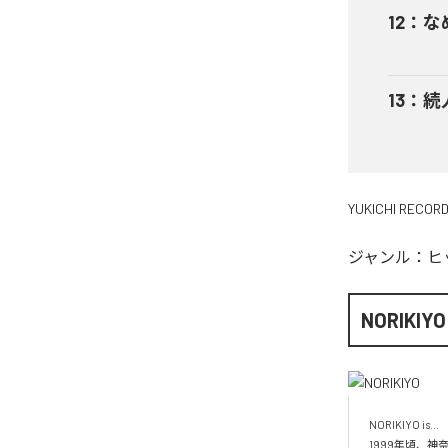
12
：
な
13
：
続
YUKICHI RECOR
ジャンル：
ヒ
NORIKIYO
NORIKIYO is...　 
1999年頃、神奈