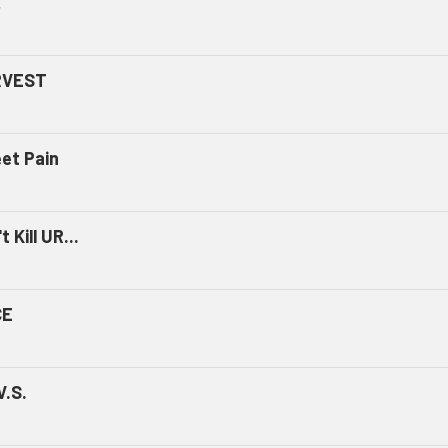
ミ
RVEST
et Pain
t Kill UR...
CE
V.S.