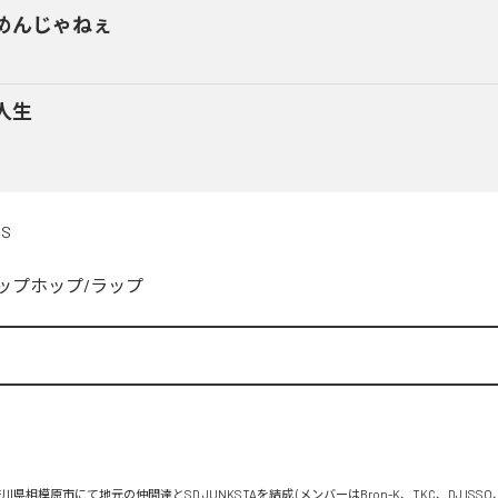
めんじゃねぇ
人生
DS
ップホップ/ラップ


川県相模原市にて地元の仲間達とSD JUNKSTAを結成 (メンバーはBron-K、TKC、DJ ISSO