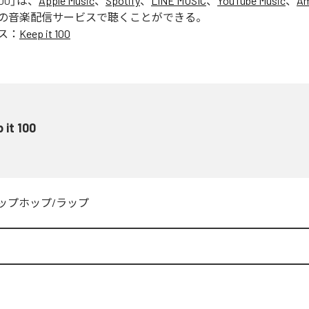
100
」は、
Apple Music
、
Spotify
、
LINE MUSIC
、
YouTube Music
、
Am
の音楽配信サービスで聴くことができる。
ス：
Keep it 100
 it 100
ップホップ/ラップ