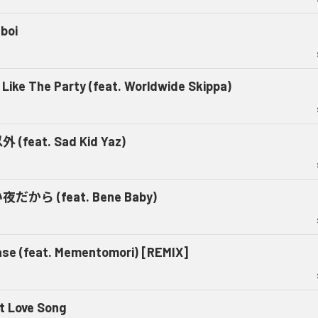
boi
 Like The Party (feat. Worldwide Skippa)
 (feat. Sad Kid Yaz)
だから (feat. Bene Baby)
ase (feat. Mementomori) [REMIX]
st Love Song