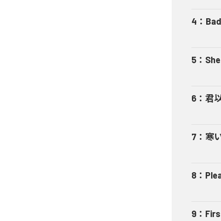
4
：
Bad
5
：
She
6
：
君以外
7
：
寒い夜
8
：
Ple
9
：
Fir