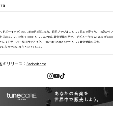
rra
rra（サッドボーイテラ） 2000年10月3日生まれ、日系ブラジル人として日本で育った。 13歳か
める。 2022年 "TERRA" として本格的に音楽活動を開始。 デビュー作の "ABYSS" がYou
mance" にて公開され一躍注目を浴びた。 2024年 "Sadboiterra" として音楽活動を再会。

ンに欠かせない存在となっている。
他のリリース：
Sadboiterra