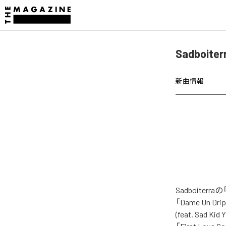
Sadboit
新曲情報
Sadboite
「Dame Un Drip
(feat. Sad Ki