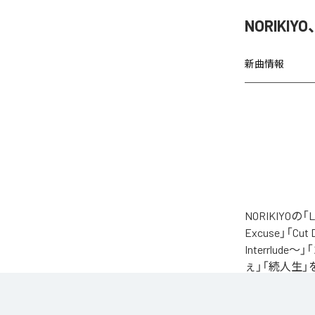
NORIKIY
新曲情報
NORIKIYO
Excuse」「Cut
Interrlude～」
ぇ」「続人生」
自身が難病に罹患し