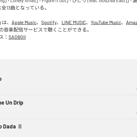
ong」「Lonely Xmas」「Figure it Out」「ひとり (feat. Godzilla East)」
含む全13曲となっている。
」は、
Apple Music
、
Spotify
、
LINE MUSIC
、
YouTube Music
、
Amaz
の音楽配信サービスで聴くことができる。
ス：
SADBOII
o
e Un Drip
p Dada Ⅱ