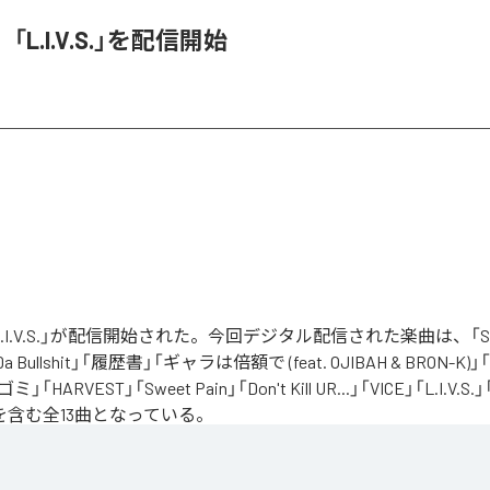
O、「L.I.V.S.」を配信開始
の「L.I.V.S.」が配信開始された。今回デジタル配信された楽曲は、「Sinn
 Da Bullshit」「履歴書」「ギャラは倍額で (feat. OJIBAH & BRON-K)」「
「ゴミ」「HARVEST」「Sweet Pain」「Don't Kill UR...」「VICE」「L.I
を含む全13曲となっている。
、自分のこれまでの人生と未来を改めて考え直したタイミングに「Life Is Very Short」