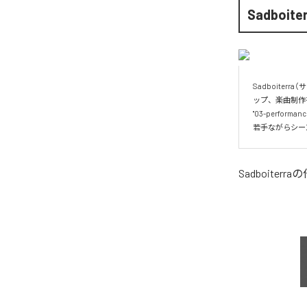
Sadboite
Sadboite
ップ、楽曲制作を初
"03-perfor
若手ながらシー
Sadboiterra
の