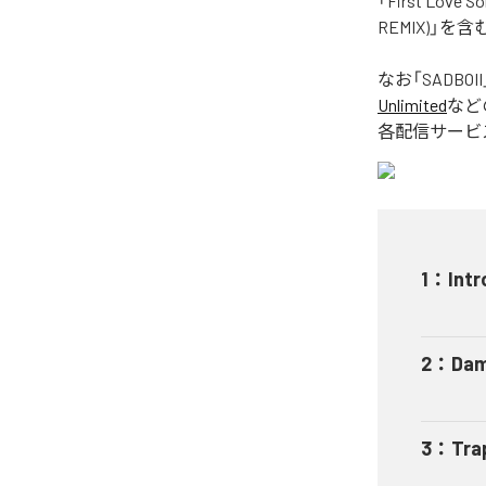
「First Love S
REMIX)」を
なお「
SADBOII
Unlimited
など
各配信サービ
1
：
Intr
2
：
Dam
3
：
Tra