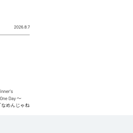
2026.8.7
er's
One Day ～
.V.S.」「なめんじゃね
をテーマに制作され