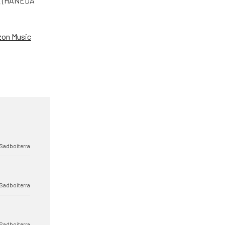
「波 (HANEDA
on Music
Sadboiterra
Sadboiterra
Sadboiterra