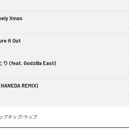
nely Xmas
ure it Out
り (feat. Godzilla East)
(HANEDA REMIX)
ップホップ/ラップ