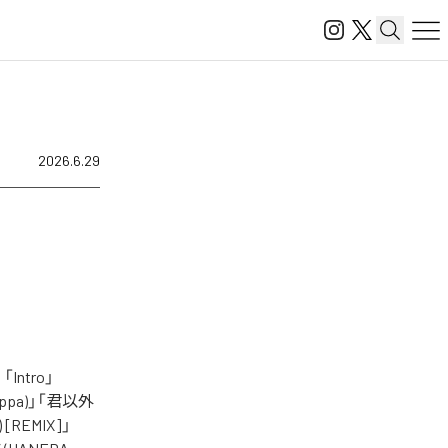
2026.6.29
ntro」
 Skippa)」「君以外
) [REMIX]」