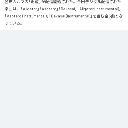
呂布カルマの「財産」が配信開始された。今回デジタル配信された
楽曲は、「Aligator」「Asotaro」「Bakasai」「Aligator (Instrumental)」
「Asotaro (Instrumental)」「Bakasai (Instrumental)」を含む全6曲とな
っている。
なお「
財産
」は、
Apple Music
、
Spotify
、
LINE MUSIC
、
YouTube
Music
、
Amazon Music Unlimited
などの音楽配信サービスで聴くこと
ができる。
各配信サービス：
財産
1
：
Aligator
呂布カルマ
2
：
Asotaro
呂布カルマ