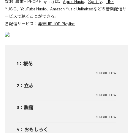
なお「
幕末HIPHOP Playlist
」は、
Apple Music
、
Spotify
、
LINE
MUSIC
、
YouTube Music
、
Amazon Music Unlimited
などの音楽配信サ
ービスで聴くことができる。
各配信サービス：
幕末HIPHOP Playlist
1
：
桜花
REKISHI FLOW
2
：
立志
REKISHI FLOW
3
：
脱藩
REKISHI FLOW
4
：
おもしろく