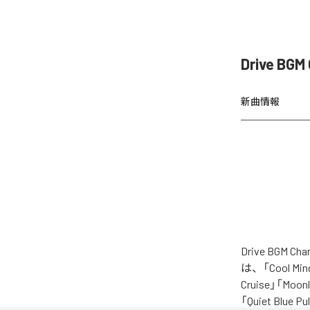
Drive BG
新曲情報
Drive BGM
は、「Cool Mind 
Cruise」「Moonl
「Quiet Blue