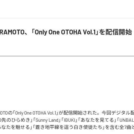
ERAMOTO、「Only One OTOHA Vol.1」を配信開始
AMOTOの「Only One OTOHA Vol.1」が配信開始された。今回デ
ひらめき」「Sunny Land」「IBUKI」「あなたを見てる」「UNBALA
」「あなたを魅せる」「蒼き地平線を這う白き使徒たち」を含む全7曲