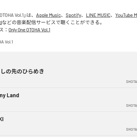
 OTOHA Vol.1
」は、
Apple Music
、
Spotify
、
LINE MUSIC
、
YouTube M
d
などの音楽配信サービスで聴くことができる。
ス：
Only One OTOHA Vol.1
差しの先のひらめき
SHOTA
ny Land
SHOTA
KI
SHOTA