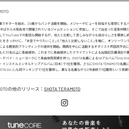
7歳でギターを始め、20歳からバンド活動を開始。メジャーデビューを目指すも理想とする
代半ばから大阪各地で開催されているジャムセッションに参加し、そこで出会った音楽仲間
してYouTubeでの配信も開始するが、他人と比較して苦しみながらも自分らしさを模索し
とをきっかけに、「本音でやりたいこと」と「他人と比較しないこと」を軸に、オンリーワン
による聴覚的ブランディングの提供を開始。関西を中心に活動するギタリスト芦田亮平氏
もと30名以上に楽曲提供。これまでに楽曲提供したクライアントによる出版記念講演会や
バイ・ニューヨークにて楽曲使用実績を持つ。SHOTA名義による1stアルバム「Only One SHO
tore・インストルメンタルトップアルバム（日本）で1位を獲得。さらにSHOTA TERAMOTO名義
ne SHOTA Vol.2」も同ランキングで1位を獲得し、異なる名義ながら2作連続で1位獲得という実
OTO
の他のリリース：
SHOTA TERAMOTO