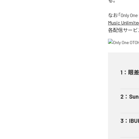
る。
なお「
Only One
Music Unlimite
各配信サービ
1
：
眼
2
：
Sun
3
：
IBU