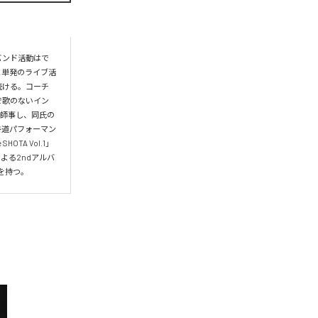
バンド活動はで
と単発のライブ活
続ける。コーチ
で歌のないイン
に師事し、同氏の
書道パフォーマン
TA Vol.1」
による2ndアルバ
績を持つ。