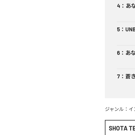
4
：
あ
5
：
UNB
6
：
あ
7
：
蒼
ジャンル：
イ
SHOTA T