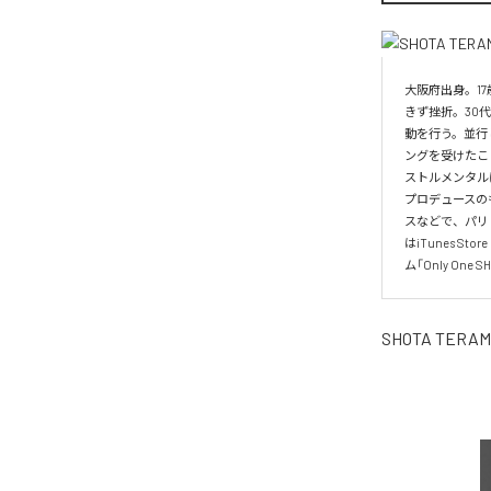
大阪府出身。1
きず挫折。30
動を行う。並行
ングを受けたこ
ストルメンタル
プロデュースの
スなどで、パリ・ド
はiTunes S
ム「Only O
SHOTA TERAM