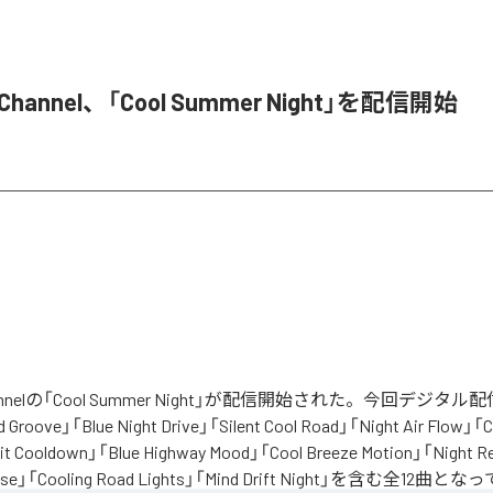
M Channel、「Cool Summer Night」を配信開始
 Channelの「Cool Summer Night」が配信開始された。今回デジ
Groove」「Blue Night Drive」「Silent Cool Road」「Night Air Flow」「C
it Cooldown」「Blue Highway Mood」「Cool Breeze Motion」「Night R
 Pulse」「Cooling Road Lights」「Mind Drift Night」を含む全12曲