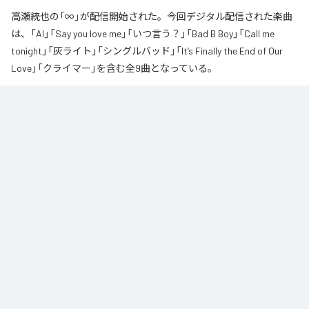
高瀬統也の「∞」が配信開始された。今回デジタル配信された楽曲
は、「AI」「Say you love me」「いつ言う？」「Bad B Boy」「Call me
tonight」「灰ライト」「シングルバッド」「It’s Finally the End of Our
Love」「クライマー」を含む全9曲となっている。
なお「
∞
」は、
Apple Music
、
Spotify
、
LINE MUSIC
、
YouTube Music
、
Amazon Music Unlimited
などの音楽配信サービスで聴くことができ
る。
各配信サービス：
∞
1
：
AI
高瀬統也
2
：
Say you love me