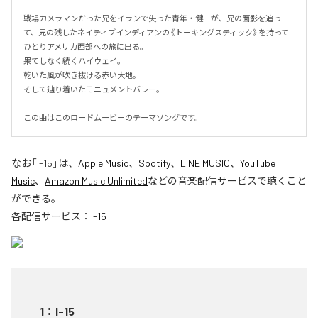
戦場カメラマンだった兄をイランで失った青年・健二が、兄の面影を追っ
て、兄の残したネイティブインディアンの《トーキングスティック》を持って
ひとりアメリカ西部への旅に出る。

果てしなく続くハイウェイ。

乾いた風が吹き抜ける赤い大地。

そして辿り着いたモニュメントバレー。

この曲はこのロードムービーのテーマソングです。
なお「
I-15
」は、
Apple Music
、
Spotify
、
LINE MUSIC
、
YouTube
Music
、
Amazon Music Unlimited
などの音楽配信サービスで聴くこと
ができる。
各配信サービス：
I-15
1
：
I-15