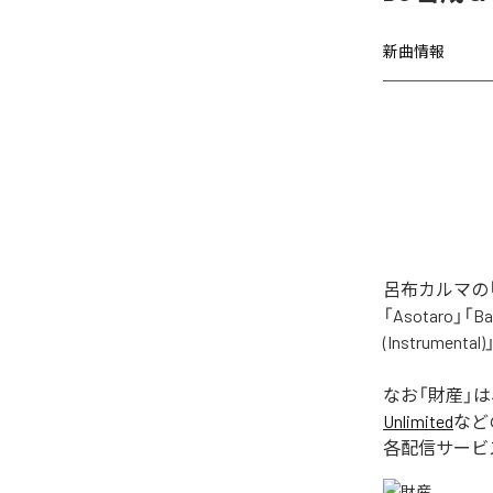
新曲情報
呂布カルマの「
「Asotaro」「Bak
(Instrume
なお「
財産
」
Unlimited
など
各配信サービ