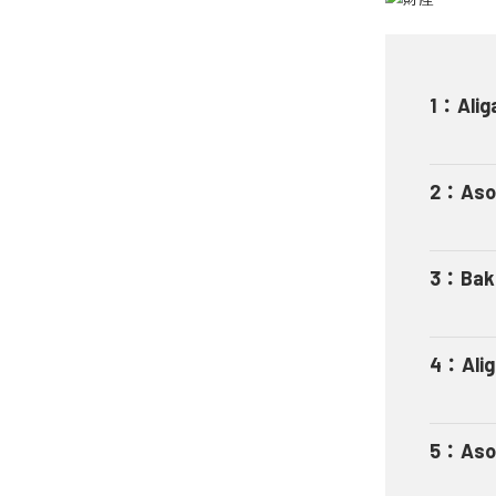
1
：
Alig
2
：
Aso
3
：
Bak
4
：
Ali
5
：
Aso