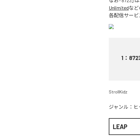
なお「
8723
」
Unlimited
など
各配信サービ
1
：
872
StrollKidz
ジャンル：
ヒ
LEAP