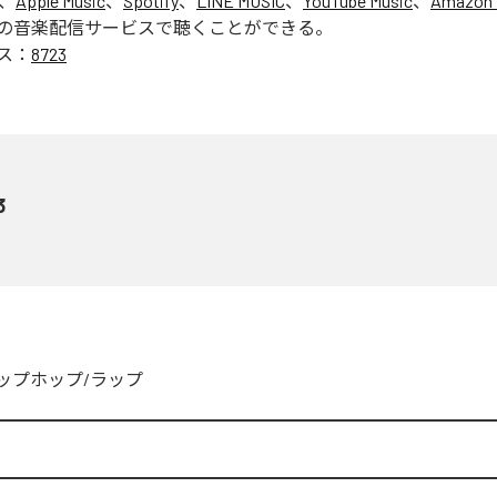
は、
Apple Music
、
Spotify
、
LINE MUSIC
、
YouTube Music
、
Amazon 
の音楽配信サービスで聴くことができる。
ス：
8723
3
ップホップ/ラップ