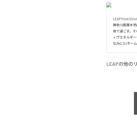
LEAP from Stroll 
神奈川県厚木市
地で過ごす。そ
ィヴエネルギー
なみにDJネーム
LEAP
の他の