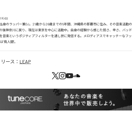
Kidz

出身のラッパー兼DJ。21歳から26歳までの5年間、沖縄県の那覇市に住み、その音楽活動
の後神奈川に戻り、現在は東京を中心に活動中。自身の経験から感じた弱さ、辛さ、バッ
を音楽というポジティプフィルターを通し世に発信する。メロディアスでキャッチーなフッ
は"鳥人間"。
リリース：
LEAP