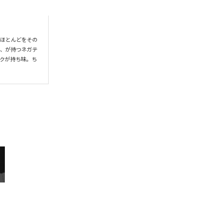
のほとんどをその
ド、が持つネガテ
クが持ち味。ち