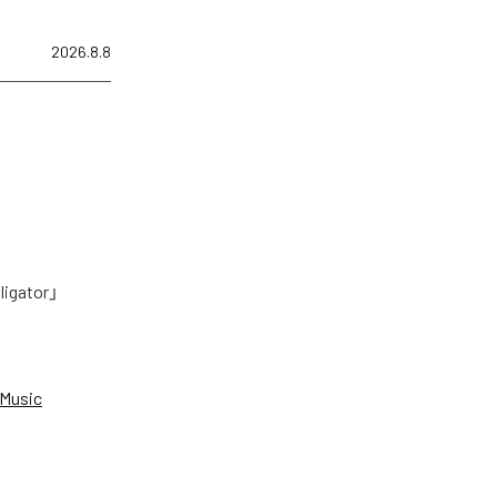
2026.8.8
tor」
Music