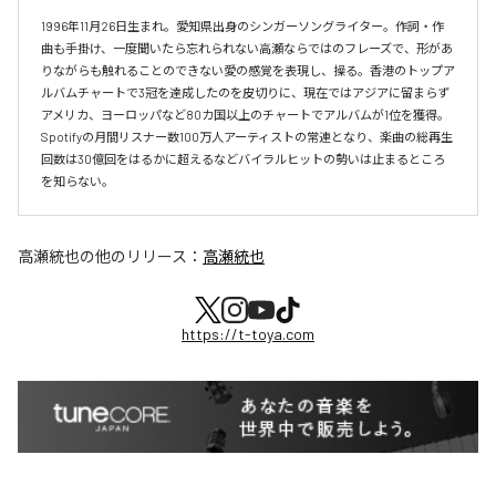
1996年11月26日生まれ。愛知県出身のシンガーソングライター。作詞・作
曲も手掛け、一度聞いたら忘れられない高瀬ならではのフレーズで、形があ
りながらも触れることのできない愛の感覚を表現し、操る。香港のトップア
ルバムチャートで3冠を達成したのを皮切りに、現在ではアジアに留まらず
アメリカ、ヨーロッパなど80カ国以上のチャートでアルバムが1位を獲得。
Spotifyの月間リスナー数100万人アーティストの常連となり、楽曲の総再生
回数は30億回をはるかに超えるなどバイラルヒットの勢いは止まるところ
を知らない。
高瀬統也
の他のリリース：
高瀬統也
https://t-toya.com