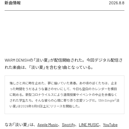
新曲情報
2026.8.8
WARM DENISHの「淡い夏」が配信開始された。今回デジタル配信さ
れた楽曲は、「淡い夏」を含む全1曲となっている。
悔しさと共に時を止めた、夢に描いていた青春。あの頃のぼくたちは、止ま
った時間をうだるような暑さのせいにして、今日も空白のカレンダーを横目
に眺める。新型コロナウイルスにより遠隔授業やイベントの中止を余儀なく
された学生たち。そんな彼らの心境に寄り添う恋愛ソングだ。13th Single「淡
い夏」は2026年8月8日(土)にリリースを開始した。
なお「
淡い夏
」は、
Apple Music
、
Spotify
、
LINE MUSIC
、
YouTube