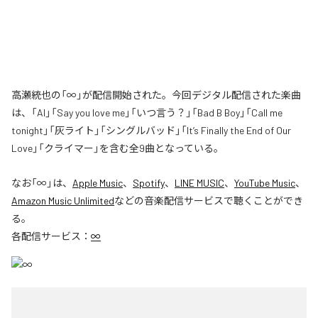
高瀬統也の「∞」が配信開始された。今回デジタル配信された楽曲
は、「AI」「Say you love me」「いつ言う？」「Bad B Boy」「Call me
tonight」「灰ライト」「シングルバッド」「It’s Finally the End of Our
Love」「クライマー」を含む全9曲となっている。
なお「
∞
」は、
Apple Music
、
Spotify
、
LINE MUSIC
、
YouTube Music
、
Amazon Music Unlimited
などの音楽配信サービスで聴くことができ
る。
各配信サービス：
∞