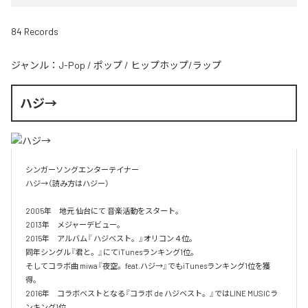
84 Records
ジャンル：
J-Pop
/
ポップ
/
ヒップホップ/ラップ
ハジ→
シンガーソングエンターテイナー

ハジ→（読み方はハジー）

2005年　地元 仙台にて 音楽活動をスタート。

2013年　メジャーデビュー。

2015年　アルバム『 ハジベスト。』オリコン４位。

同年シングル『君と。』にてiTunesランキング1位。

そしてコラボ曲 miwa『夜空。feat.ハジ→』でもiTunesランキング1位を獲
得。

2016年　コラボベストとなる『コラボ de ハジベスト。』ではLINE MUSICラ
ンキング1位。
