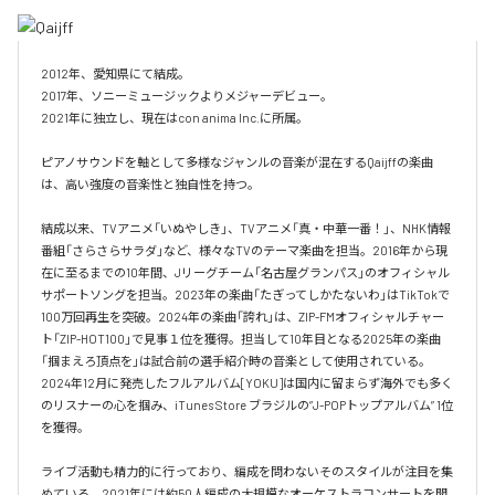
2012年、愛知県にて結成。

2017年、ソニーミュージックよりメジャーデビュー。

2021年に独立し、現在はcon anima Inc.に所属。

ピアノサウンドを軸として多様なジャンルの音楽が混在するQaijffの楽曲
は、高い強度の音楽性と独自性を持つ。

結成以来、TVアニメ「いぬやしき」、TVアニメ「真・中華一番！」、NHK情報
番組「さらさらサラダ」など、様々なTVのテーマ楽曲を担当。2016年から現
在に至るまでの10年間、Jリーグチーム「名古屋グランパス」のオフィシャル
サポートソングを担当。2023年の楽曲「たぎってしかたないわ」はTikTokで
100万回再生を突破。2024年の楽曲「誇れ」は、ZIP-FMオフィシャルチャー
ト「ZIP-HOT100」で見事１位を獲得。担当して10年目となる2025年の楽曲
「掴まえろ頂点を」は試合前の選手紹介時の音楽として使用されている。

2024年12月に発売したフルアルバム[YOKU]は国内に留まらず海外でも多く
のリスナーの心を掴み、iTunes Store ブラジルの”J-POPトップアルバム” 1位
を獲得。

ライブ活動も精力的に行っており、編成を問わないそのスタイルが注目を集
めている。2021年には約50人編成の大規模なオーケストラコンサートを開