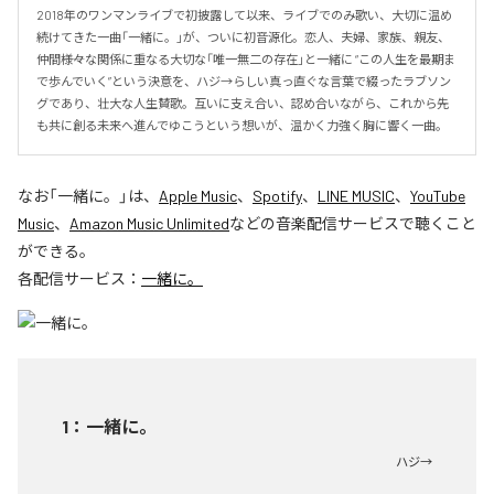
2018年のワンマンライブで初披露して以来、ライブでのみ歌い、大切に温め
続けてきた一曲「一緒に。」が、ついに初音源化。恋人、夫婦、家族、親友、
仲間――様々な関係に重なる大切な「唯一無二の存在」と一緒に “この人生を最期ま
で歩んでいく”という決意を、ハジ→らしい真っ直ぐな言葉で綴ったラブソン
グであり、壮大な人生賛歌。互いに支え合い、認め合いながら、これから先
も共に創る未来へ進んでゆこうという想いが、温かく力強く胸に響く一曲。
なお「
一緒に。
」は、
Apple Music
、
Spotify
、
LINE MUSIC
、
YouTube
Music
、
Amazon Music Unlimited
などの音楽配信サービスで聴くこと
ができる。
各配信サービス：
一緒に。
1
：
一緒に。
ハジ→