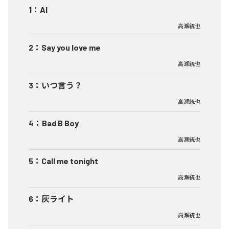
1
：
AI
高瀬統也
2
：
Say you love me
高瀬統也
3
：
いつ言う？
高瀬統也
4
：
Bad B Boy
高瀬統也
5
：
Call me tonight
高瀬統也
6
：
灰ライト
高瀬統也