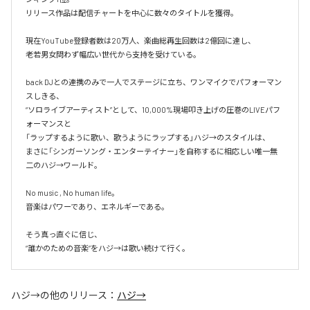
リリース作品は配信チャートを中心に数々のタイトルを獲得。

現在YouTube登録者数は20万人、楽曲総再生回数は2億回に達し、

老若男女問わず幅広い世代から支持を受けている。 

back DJとの連携のみで一人でステージに立ち、ワンマイクでパフォーマン
スしきる、

“ソロライブアーティスト”として、10,000%現場叩き上げの圧巻のLIVEパフ
ォーマンスと

「ラップするように歌い、歌うようにラップする」ハジ→のスタイルは、

まさに「シンガーソング・エンターテイナー」を自称するに相応しい唯一無
二のハジ→ワールド。

No music , No human life。

音楽はパワーであり、エネルギーである。

そう真っ直ぐに信じ、

ハジ→
の他のリリース：
ハジ→