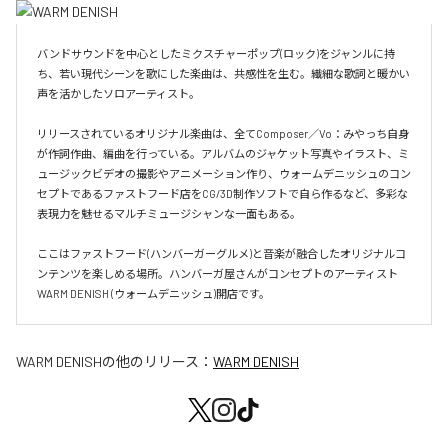
バンドサウンドを中心としたミクスチャーポップ(ロック)をジャンルに持
ち、若い現代シーンを歌にした楽曲は、共感性を生む。繊細な歌詞と暖かい
声を活かしたソロアーティスト。

リリースされているオリジナル楽曲は、全てComposer／Vo：みやっち自身
が作詞作曲、編曲を行っている。アルバムのジャケット写真やイラスト、ミ
ュージックビデオの撮影やアニメーション作り、ウォームデニッシュのコン
セプトであるファストフード店をCG/3D制作ソフトで自ら作るなど、多彩な
表現力を魅せるマルチミュージシャンな一面もある。

ここはファストフード(ハンバーガーグルメ)と音楽が融合したオリジナルコ
ンテンツを楽しめる場所。ハンバーガ屋さんがコンセプトのアーティスト
WARM DENISH (ウォームデニッシュ)開店です。
WARM DENISH
の他のリリース：
WARM DENISH