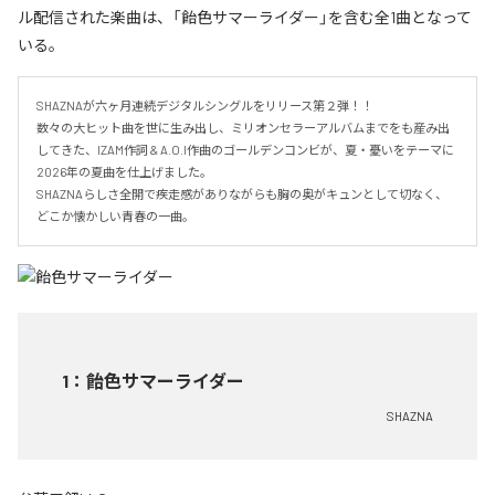
ル配信された楽曲は、「飴色サマーライダー」を含む全1曲となって
いる。
SHAZNAが六ヶ月連続デジタルシングルをリリース第２弾！！

数々の大ヒット曲を世に生み出し、ミリオンセラーアルバムまでをも産み出
してきた、IZAM作詞 & A.O.I作曲のゴールデンコンビが、夏・憂いをテーマに
2026年の夏曲を仕上げました。

SHAZNAらしさ全開で疾走感がありながらも胸の奥がキュンとして切なく、
どこか懐かしい青春の一曲。
1
：
飴色サマーライダー
SHAZNA