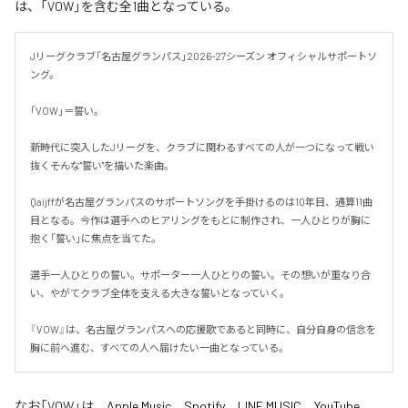
は、「VOW」を含む全1曲となっている。
Jリーグクラブ「名古屋グランパス」2026-27シーズン オフィシャルサポートソ
ング。

「VOW」＝誓い。

新時代に突入したJリーグを、クラブに関わるすべての人が一つになって戦い
抜く――そんな"誓い"を描いた楽曲。

Qaijffが名古屋グランパスのサポートソングを手掛けるのは10年目、通算11曲
目となる。今作は選手へのヒアリングをもとに制作され、一人ひとりが胸に
抱く「誓い」に焦点を当てた。

選手一人ひとりの誓い。サポーター一人ひとりの誓い。その想いが重なり合
い、やがてクラブ全体を支える大きな誓いとなっていく。

『VOW』は、名古屋グランパスへの応援歌であると同時に、自分自身の信念を
胸に前へ進む、すべての人へ届けたい一曲となっている。
なお「
VOW
」は、
Apple Music
、
Spotify
、
LINE MUSIC
、
YouTube