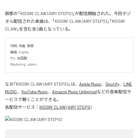
鎖那の「KISSIN' CLAW (AIRY STEPS)」が配信開始された。今回デジ
タル配信された楽曲は、「KISSIN' CLAW (AIRY STEPS)」「KISSIN'
CLAW」を含む全2曲となっている。
作詞, 作曲: 鎖那

編曲: higma

Mix: 米田聖

Mastering: utako
なお「
KISSIN' CLAW (AIRY STEPS)
」は、
Apple Music
、
Spotify
、
LINE
MUSIC
、
YouTube Music
、
Amazon Music Unlimited
などの音楽配信サ
ービスで聴くことができる。
各配信サービス：
KISSIN' CLAW (AIRY STEPS)