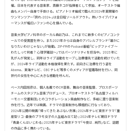
催。日本を代表する音楽家、斎藤ネコが指揮者として参加、オーケストラ編
曲もメンバー自身で手掛ける。ピアノトリオ編成で臨んだ2024年夏開催の
ワンマンツアー「誇れ-2024-」は全日程ソールドアウト。熱いライブパフォ
ーマンスが幅広いファンの心を掴んでいる。

音楽大学ピアノ科卒のボーカル森彩乃は、これまでに数多くのピアノコンク
ールでの受賞歴を持つ。また2021年からは自身のアパレルブランド「誰かに
なりたいわけじゃない」が始動。ZIP-FMの Podcast番組「ビッグファイブ 〜
わたしって何者？ 心理学雑談〜」ではパーソナリティを担当中。2023 年に
乳がんが発覚し、同年はライブ活動をセーブし治療優先で活動を続けていた
が、2024年ライブ活動を本格復帰を果たす。前向きに治療を行う姿を
Abema、東海テレビ、CBC テレビ等多くのメディアが密着取材を行い、同
世代の女性を中心に大きな感動を呼んだ。

ベース内田旭彦は、個人名義でのCM音楽、舞台の音楽監督、プロスポーツ
チームのスタジアム音楽プロデュース、プロオーケストラ「名古屋フィルハ
ーモニー交響楽団」とのコラボレーション楽曲制作など、多岐に渡り音楽制
作を行う。近年では映画、ドラマの音楽制作も積極的に行なっており、
2024年公開の映画『帰ってきた あぶない刑事』2024年テレビ東京ドラマ『量
産型リコ -最後のプラモ女子の人生組み立て記-』2024年テレビ朝日ドラマ
『青島くんはいじわる』2025年テレビ東京ドラマ「今夜は…純烈」など、話題
の作品に多く携わっている。