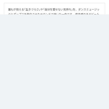
誰もが抱える「生きづらさ」や「自分を愛せない気持ち」を、ダンスミュージッ
クとポップスを融合させたサウンドで描いた一曲です。 疾走感のあるビート
と繊細な歌詞が交差し、苦しさの中にも小さな希望を見つけ出していく。 「味
方だよ」というメッセージが、心にそっと寄り添う作品です。
なお「
89
」は、
Apple Music
、
Spotify
、
LINE MUSIC
、
YouTube Music
、
Amazon Music Unlimited
などの音楽配信サービスで聴くことができ
る。
各配信サービス：
89
1
：
89
泡く、脆く。
2
：
89 (Instrumental)