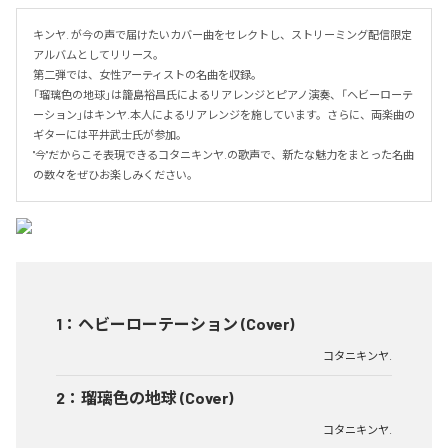
キンヤ. が今の声で届けたいカバー曲をセレクトし、ストリーミング配信限定
アルバムとしてリリース。

第二弾では、女性アーティストの名曲を収録。

「瑠璃色の地球」は籠島裕昌氏によるリアレンジとピアノ演奏、「ヘビーローテ
ーション」はキンヤ.本人によるリアレンジを施しています。さらに、両楽曲の
ギターには平井武士氏が参加。

"今"だからこそ表現できるコタニキンヤ.の歌声で、新たな魅力をまとった名曲
の数々をぜひお楽しみください。
1
：
ヘビーローテーション (Cover)
コタニキンヤ.
2
：
瑠璃色の地球 (Cover)
コタニキンヤ.