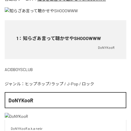
1
：
知らざあ言って聴かせやSHOOOWWW
DoNYKooR
ACIDBOYSCLUB
ジャンル：
ヒップホップ/ラップ
/
J-Pop
/
ロック
DoNYKooR
DoNYKooR a.k.a ne4r