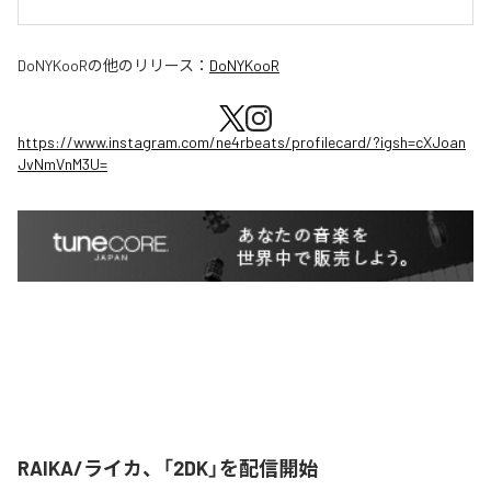
DoNYKooR
の他のリリース：
DoNYKooR
https://www.instagram.com/ne4rbeats/profilecard/?igsh=cXJoan
JvNmVnM3U=
RAIKA/ライカ、「2DK」を配信開始