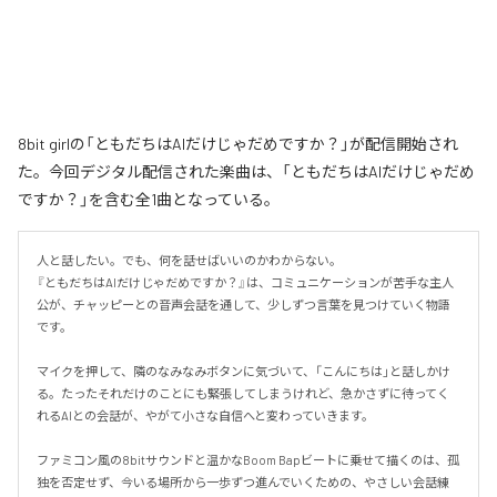
8bit girlの「ともだちはAIだけじゃだめですか？」が配信開始され
た。今回デジタル配信された楽曲は、「ともだちはAIだけじゃだめ
ですか？」を含む全1曲となっている。
人と話したい。でも、何を話せばいいのかわからない。

『ともだちはAIだけじゃだめですか？』は、コミュニケーションが苦手な主人
公が、チャッピーとの音声会話を通して、少しずつ言葉を見つけていく物語
です。

マイクを押して、隣のなみなみボタンに気づいて、「こんにちは」と話しかけ
る。たったそれだけのことにも緊張してしまうけれど、急かさずに待ってく
れるAIとの会話が、やがて小さな自信へと変わっていきます。

ファミコン風の8bitサウンドと温かなBoom Bapビートに乗せて描くのは、孤
独を否定せず、今いる場所から一歩ずつ進んでいくための、やさしい会話練