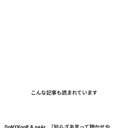
こんな記事も読まれています
DoNYKooR & ne4r、「知らざあ言って聴かせや