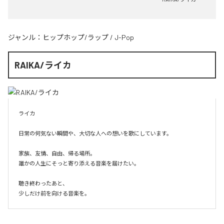
ジャンル：
ヒップホップ/ラップ
/
J-Pop
RAIKA/ライカ
ライカ

日常の何気ない瞬間や、大切な人への想いを歌にしています。

家族、友情、自由、帰る場所。

誰かの人生にそっと寄り添える音楽を届けたい。

聴き終わったあと、

少しだけ前を向ける音楽を。