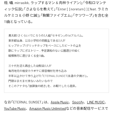
穏, 嘯, mirrasikk, ラップするマン & 肉林ライアン)」「令和ロマンテ
ィック伝説」「さよならを教えて」「Enter [ [noreturn] ] [feat. ラミカ
ルケミコ & 小野 仁誠]」「駒繋ファイブエム」「ケツワープ」を含む全
11曲となっている。
勇太郎/さくらい/でにろうの3人組「セキゼン」の1stアルバム。

東京都出身、公立小学校の同級生である3人が

ヒップホップ/グリッチホップをベースにしたビートの上を

歌にラップにポエトリー…予定調和のない公園遊びの如く

縦横無尽に遊びまくる全11曲。

三十代を迎え再会した幼馴染3人が

毎月地元の格安カラオケに録音機材を持ち込み

半年以上かけて作り上げた「ETERNAL SUNSET(永遠の夕焼け)」。

門限はまだまだ来ないみたいなので

そこのアナタも「放課後の続き」を、お暇でしたら是非。
なお「
ETERNAL SUNSET
」は、
Apple Music
、
Spotify
、
LINE MUSIC
、
YouTube Music
、
Amazon Music Unlimited
などの音楽配信サービスで