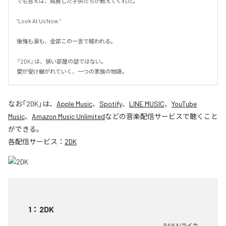
でも答えは、成長した子供たちが教えてくれた。

“Look At Us Now.”

後悔も涙も、全部この一言で報われる。

『2DK』は、狭い部屋の話ではない。

愛が受け継がれていく、一つの家族の物語。
なお「
2DK
」は、
Apple Music
、
Spotify
、
LINE MUSIC
、
YouTube
Music
、
Amazon Music Unlimited
などの音楽配信サービスで聴くこと
ができる。
各配信サービス：
2DK
1
：
2DK
RAIKA/ライカ