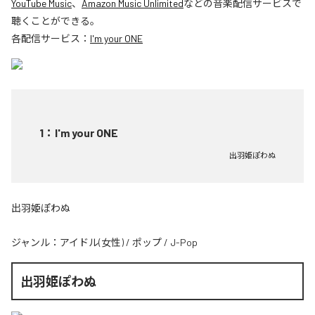
YouTube Music
、
Amazon Music Unlimited
などの音楽配信サービスで
聴くことができる。
各配信サービス：
I'm your ONE
1
：
I'm your ONE
出羽姫ぽわぬ
出羽姫ぽわぬ
ジャンル：
アイドル(女性)
/
ポップ
/
J-Pop
出羽姫ぽわぬ