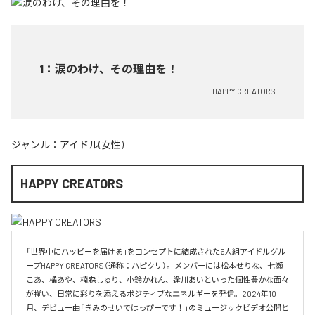
1
：
涙のわけ、その理由を！
HAPPY CREATORS
ジャンル：
アイドル(女性)
HAPPY CREATORS
「世界中にハッピーを届ける」をコンセプトに結成された6人組アイドルグル
ープHAPPY CREATORS（通称：ハピクリ）。メンバーには松本せりな、七瀬
こあ、橘あや、楠森しゅり、小鈴かれん、逢川あいといった個性豊かな面々
が揃い、日常に彩りを添えるポジティブなエネルギーを発信。2024年10
月、デビュー曲「きみのせいではっぴーです！」のミュージックビデオ公開と