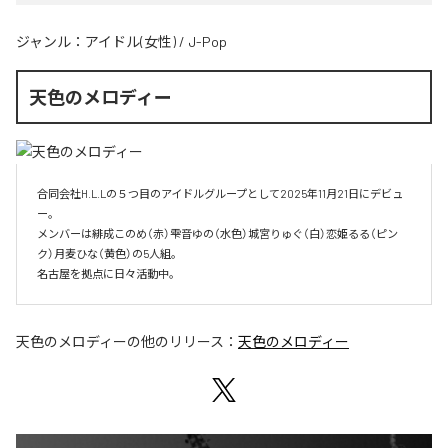
ジャンル：
アイドル(女性)
/
J-Pop
天色のメロディー
合同会社H.L.Lの５つ目のアイドルグループとして2025年11月21日にデビュ
ー。

メンバーは緋成このめ（赤）雫音ゆの（水色）城宮りゅぐ（白）恋姫るる（ピン
ク）月麦ひな（黄色）の5人組。

名古屋を拠点に日々活動中。
天色のメロディー
の他のリリース：
天色のメロディー