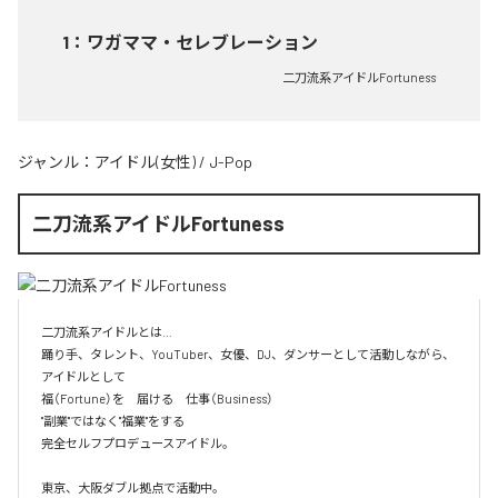
1
：
ワガママ・セレブレーション
二刀流系アイドルFortuness
ジャンル：
アイドル(女性)
/
J-Pop
二刀流系アイドルFortuness
二刀流系アイドルとは…

踊り手、タレント、YouTuber、女優、DJ、ダンサーとして活動しながら、
アイドルとして

福（Fortune）を　届ける　仕事（Business）

"副業"ではなく"福業"をする

完全セルフプロデュースアイドル。

東京、大阪ダブル拠点で活動中。