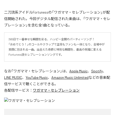
二刀流系アイドルFortunessの「ワガママ・セレブレーション」が配
信開始された。今回デジタル配信された楽曲は、「ワガママ・セレ
ブレーション」を含む全1曲となっている。
365日で一番幸せな瞬間を彩る、ハッピー全開のパーティーソング！

「おめでとう！」のコールやクラップで主役もファンも一体となり、会場中が
笑顔に包まれる一曲。出会えた奇跡と特別な瞬間を、最高の祝福に変える
Fortuness流セレブレーションソングです。
なお「
ワガママ・セレブレーション
」は、
Apple Music
、
Spotify
、
LINE MUSIC
、
YouTube Music
、
Amazon Music Unlimited
などの音楽配
信サービスで聴くことができる。
各配信サービス：
ワガママ・セレブレーション