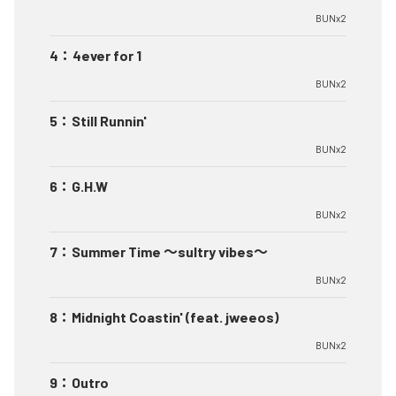
BUNx2
4
：
4ever for 1
BUNx2
5
：
Still Runnin'
BUNx2
6
：
G.H.W
BUNx2
7
：
Summer Time 〜sultry vibes〜
BUNx2
8
：
Midnight Coastin' (feat. jweeos)
BUNx2
9
：
Outro