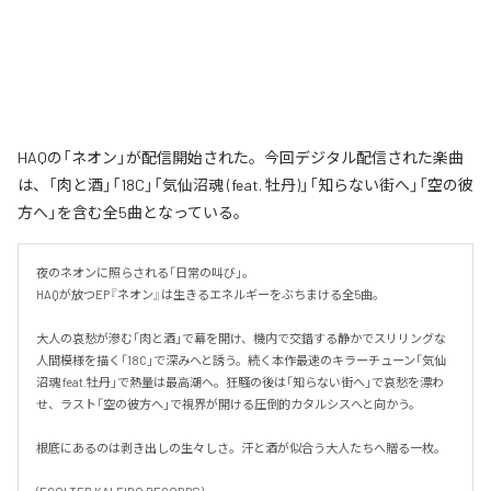
HAQの「ネオン」が配信開始された。今回デジタル配信された楽曲
は、「肉と酒」「18C」「気仙沼魂 (feat. 牡丹)」「知らない街へ」「空の彼
方へ」を含む全5曲となっている。
夜のネオンに照らされる「日常の叫び」。

HAQが放つEP『ネオン』は生きるエネルギーをぶちまける全5曲。

大人の哀愁が滲む「肉と酒」で幕を開け、機内で交錯する静かでスリリングな
人間模様を描く「18C」で深みへと誘う。続く本作最速のキラーチューン「気仙
沼魂 feat.牡丹」で熱量は最高潮へ。狂騒の後は「知らない街へ」で哀愁を漂わ
せ、ラスト「空の彼方へ」で視界が開ける圧倒的カタルシスへと向かう。

根底にあるのは剥き出しの生々しさ。汗と酒が似合う大人たちへ贈る一枚。
