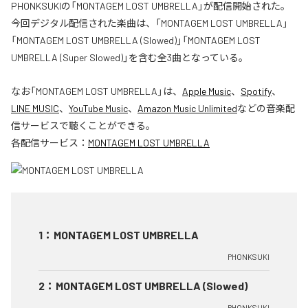
PHONKSUKIの「MONTAGEM LOST UMBRELLA」が配信開始された。
今回デジタル配信された楽曲は、「MONTAGEM LOST UMBRELLA」
「MONTAGEM LOST UMBRELLA (Slowed)」「MONTAGEM LOST
UMBRELLA (Super Slowed)」を含む全3曲となっている。
なお「
MONTAGEM LOST UMBRELLA
」は、
Apple Music
、
Spotify
、
LINE MUSIC
、
YouTube Music
、
Amazon Music Unlimited
などの音楽配
信サービスで聴くことができる。
各配信サービス：
MONTAGEM LOST UMBRELLA
1
：
MONTAGEM LOST UMBRELLA
PHONKSUKI
2
：
MONTAGEM LOST UMBRELLA (Slowed)
PHONKSUKI