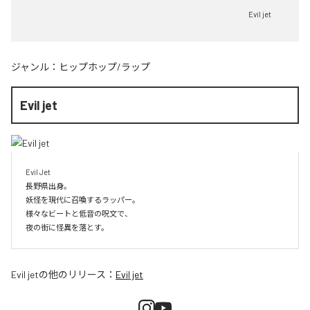
Evil jet
ジャンル：
ヒップホップ/ラップ
Evil jet
Evil Jet

長野県出身。

妖怪を現代に召喚するラッパー。

様々なビートと低音の呪文で、

夜の街に怪異を落とす。
Evil jet
の他のリリース：
Evil jet