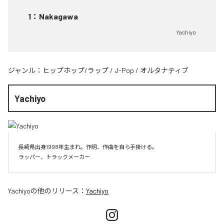
1
：
Nakagawa
Yachiyo
ジャンル：
ヒップホップ/ラップ
/
J-Pop
/
オルタナティブ
Yachiyo
長崎県出身1998年生まれ。作詞、作曲を自ら手掛ける。

Yachiyo
の他のリリース：
Yachiyo