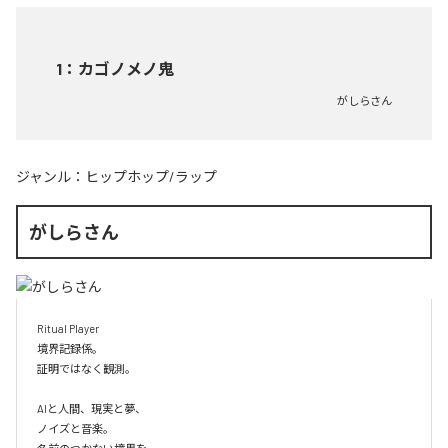
1
：
カゴノメノ鬼
がしらさん
ジャンル：
ヒップホップ/ラップ
がしらさん
Ritual Player

境界記録係。

証明ではなく観測。

AIと人間、現実と夢、

ノイズと音楽。
