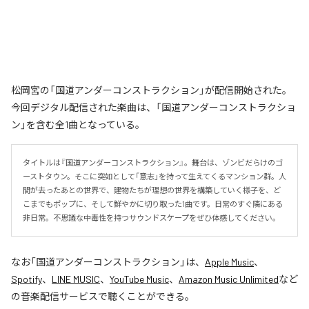
松岡宮の「国道アンダーコンストラクション」が配信開始された。
今回デジタル配信された楽曲は、「国道アンダーコンストラクショ
ン」を含む全1曲となっている。
タイトルは『国道アンダーコンストラクション』。舞台は、ゾンビだらけのゴ
ーストタウン。そこに突如として「意志」を持って生えてくるマンション群。人
間が去ったあとの世界で、建物たちが理想の世界を構築していく様子を、ど
こまでもポップに、そして鮮やかに切り取った1曲です。日常のすぐ隣にある
非日常。不思議な中毒性を持つサウンドスケープをぜひ体感してください。
なお「
国道アンダーコンストラクション
」は、
Apple Music
、
Spotify
、
LINE MUSIC
、
YouTube Music
、
Amazon Music Unlimited
など
の音楽配信サービスで聴くことができる。