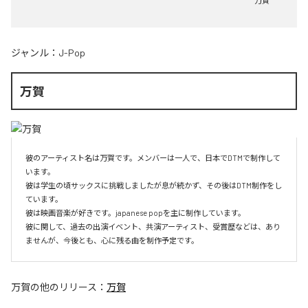
万賀
ジャンル：
J-Pop
万賀
彼のアーティスト名は万賀です。メンバーは一人で、日本でDTMで制作して
います。

彼は学生の頃サックスに挑戦しましたが息が続かず、その後はDTM制作をし
ています。

彼は映画音楽が好きです。japanese popを主に制作しています。

彼に関して、過去の出演イベント、共演アーティスト、受賞歴などは、あり
ませんが、今後とも、心に残る曲を制作予定です。
万賀
の他のリリース：
万賀