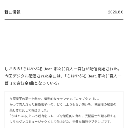
新曲情報
2026.8.6
しおのの「ちはやぶる (feat. 那々) [百人一首]」が配信開始された。
今回デジタル配信された楽曲は、「ちはやぶる (feat. 那々) [百人一
首]」を含む全1曲となっている。
在原業平の第十七首を、情熱的なラテンテンポのラブタンゴに。

かつて恋人だった藤原高子への、どうしようもない想いを、竜田川の紅葉の
美しさに託して描きました。

「ちはやぶる」という超有名フレーズを徹底的に飾り、光闇居士が贈る燃える
ようなダンスミュージックとして仕上げた、完璧な情熱ラブタンゴです。
