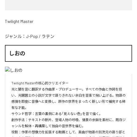
Twilight Master
ジャンル：
J-Pop
/
ラテン
しおの
Twilight Masterの核心的クリエイター  

光と闇を音に翻訳する作曲家・プロデューサー。すべての作曲と作詞を担
い、光闇居士の小説が文字で語りきれない余白を音楽で掬い上げる。物語の
感情を即座に音像へと変換し、原作の世界をまったく新しい形で補完する稀
有な才能。

サウンド哲学：言葉の裏側にある「見えない色」を音で描く。

創作手法：テキストの断片、登場人物の呼吸、情景の余韻を素材に、既存ジ
ャンルを解体・再構築して独自の音世界を編む。

役割：作家の想像力を拡張する触媒として、楽曲が物語の別次元の語り部と