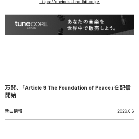
https://davincist.bhodhit.co.jp/
万賀、「Article 9 The Foundation of Peace」を配信
開始
新曲情報
2026.8.6