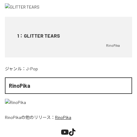
1
：
GLITTER TEARS
RinoPika
ジャンル：
J-Pop
RinoPika
RinoPika
の他のリリース：
RinoPika