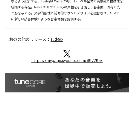
なるよう設計する。Twilight Masterの核。レーベル全体の美意識と物語性を
統括する存在。NaNaやHIROYUKIらの声色を引き出し、各楽曲に固有の光
と影を与える。文学的感性と前衛的サウンドデザインを融合させ、リスナー
に新しい読書体験のような音楽体験を提供する。
しおの
の他のリリース：
しおの
https://mypage.syosetu.com/667265/