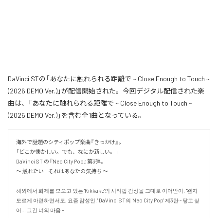
DaVinci STの「あなたに触れられる距離で ~ Close Enough to Touch ~
(2026 DEMO Ver.)」が配信開始された。今回デジタル配信された楽
曲は、「あなたに触れられる距離で ~ Close Enough to Touch ~
(2026 DEMO Ver.)」を含む全1曲となっている。
海外で話題のシティポップ楽曲『きっかけ』。

「どこか懐かしい。でも、なにか新しい。」

DaVinci ST の『Neo City Pop』第3弾。

〜 触れたい...それはあなたの気持ち 〜

해외에서 화제를 모으고 있는 'Kikkake'의 시티팝 감성을 그대로 이어받아. "왠지 
모르게 아련하면서도, 요즘 감성인." DaVinci ST의 'Neo City Pop' 제3탄 - 닿고 싶
어... 그건 너의 마음 -
