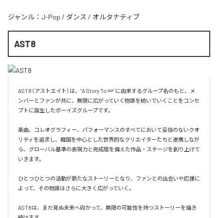
ジャンル：
J-Pop
/
ダンス
/
オルタナティブ
AST8
AST8（アストエイト）は、“A Story To ∞” に由来するグループ名のもと、メ
ンバーとファンが共に、無限に広がっていく物語を紡いでいくことをコンセ
プトに誕生したボーイズグループです。

楽曲、コレオグラフィー、パフォーマンスのすべてにおいて妥協のないクオ
リティを追求し、韓国を中心とした世界的なクリエイターたちと連携しなが
ら、グローバル基準の表現力と完成度を備えた作品・ステージを創り上げて
いきます。

ひとつひとつの活動が新たなストーリーとなり、ファンとの出会いや応援に
よって、その物語はさらに大きく広がっていく。

AST8は、まだ見ぬ未来へ向かって、無限の可能性を持つストーリーを描き
続けます。