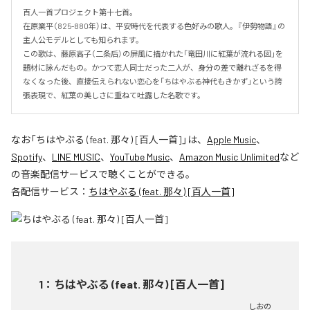
百人一首プロジェクト第十七首。

在原業平（825-880年）は、平安時代を代表する色好みの歌人。『伊勢物語』の
主人公モデルとしても知られます。

この歌は、藤原高子（二条后）の屏風に描かれた「竜田川に紅葉が流れる図」を
題材に詠んだもの。かつて恋人同士だった二人が、身分の差で離れざるを得
なくなった後、直接伝えられない恋心を「ちはやぶる神代もきかず」という誇
張表現で、紅葉の美しさに重ねて吐露した名歌です。
なお「
ちはやぶる (feat. 那々) [百人一首]
」は、
Apple Music
、
Spotify
、
LINE MUSIC
、
YouTube Music
、
Amazon Music Unlimited
など
の音楽配信サービスで聴くことができる。
各配信サービス：
ちはやぶる (feat. 那々) [百人一首]
1
：
ちはやぶる (feat. 那々) [百人一首]
しおの