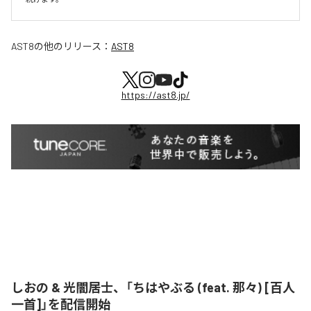
AST8
の他のリリース：
AST8
https://ast8.jp/
しおの & 光闇居士、「ちはやぶる (feat. 那々) [百人
一首]」を配信開始