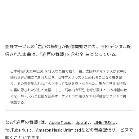
星野マーブルの「岩戸の舞姫」が配信開始された。今回デジタル配
信された楽曲は、「岩戸の舞姫」を含む全1曲となっている。
日本神話「天岩戸伝説」を壮大な楽曲で描く一曲。太陽神アマテラスが岩戸に
隠れ世界が闇に包まれたとき、女神アメノウズメは恐れることなく舞を踊
り、その姿を笑われながらも決して品格を崩さなかった。愚かに見える行為
の裏に隠された知性と覚悟、そして「笑い」が「光」を呼び戻すという神話の教
えを、琴・尺八と壮麗な弦楽オーケストラが織りなす和洋融合サウンドで再
構築する。
なお「
岩戸の舞姫
」は、
Apple Music
、
Spotify
、
LINE MUSIC
、
YouTube Music
、
Amazon Music Unlimited
などの音楽配信サービスで
聴くことができる。