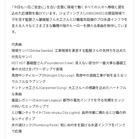
『今日も一日ご安全に』を合い言葉に現場で働くすべての人々へ尊敬と愛を
込めた応援歌を届けています。ジョブソングス（JOBSONGS）は建設現場で
汗を流す監督さん基礎屋さん大工さんとび職電気設備のプロ水道インフラを
支える人々などさまざまな職種の陰のヒーローを讃える楽曲を制作していま
す。

代表曲  

現場サンバ (Genba Samba): 工事現場を運営する監督さんの気持ちを込めた
元気なサンバ  

HOT HOT 基礎屋さん (Foundation Crew): 見えない部分が一番大事な基礎工
事の大切さをパワーポップで表現  

真夜中シティループ (Midnight City Loop): 真夜中の道路工事が街を支えるソ
ウルフルなラブソング  

トントン大工さん (Carpenter Song): 大工さんへの感謝を込めたハートフル
な楽曲  

電設レガシー (Electrical Legacy): 都市の電気インフラを守る気概をエッジ
の利いたヒップホップで  

とび職シティライト (Tobi-shoku City Lights): 高所作業に携わるとび職の粋
なシティポップ  

水の道ロック (Plumbing Rock): 街に命の水を届ける水道インフラをパンク
で応援
