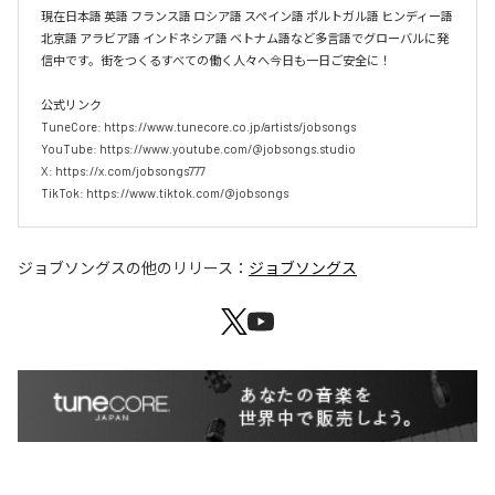
現在日本語 英語 フランス語 ロシア語 スペイン語 ポルトガル語 ヒンディー語 
北京語 アラビア語 インドネシア語 ベトナム語など多言語でグローバルに発
信中です。街をつくるすべての働く人々へ今日も一日ご安全に！

公式リンク

TuneCore: https://www.tunecore.co.jp/artists/jobsongs

YouTube: https://www.youtube.com/@jobsongs.studio

X: https://x.com/jobsongs777

TikTok: https://www.tiktok.com/@jobsongs
ジョブソングス
の他のリリース：
ジョブソングス