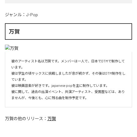
ジャンル：
J-Pop
万賀
彼のアーティスト名は万賀です。メンバーは一人で、日本でDTMで制作して
います。

彼は学生の頃サックスに挑戦しましたが息が続かず、その後はDTM制作をし
ています。

彼は映画音楽が好きです。japanese popを主に制作しています。

彼に関して、過去の出演イベント、共演アーティスト、受賞歴などは、あり
ませんが、今後とも、心に残る曲を制作予定です。
万賀
の他のリリース：
万賀