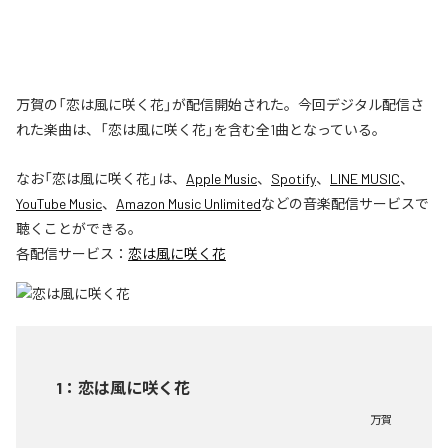
万賀の「恋は風に咲く花」が配信開始された。今回デジタル配信さ
れた楽曲は、「恋は風に咲く花」を含む全1曲となっている。
なお「
恋は風に咲く花
」は、
Apple Music
、
Spotify
、
LINE MUSIC
、
YouTube Music
、
Amazon Music Unlimited
などの音楽配信サービスで
聴くことができる。
各配信サービス：
恋は風に咲く花
1
：
恋は風に咲く花
万賀