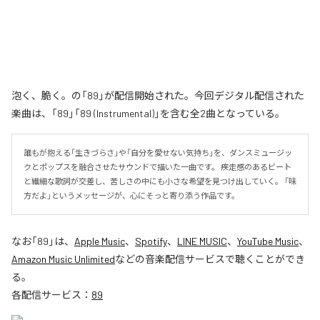
泡く、脆く。の「89」が配信開始された。今回デジタル配信された
楽曲は、「89」「89 (Instrumental)」を含む全2曲となっている。
誰もが抱える「生きづらさ」や「自分を愛せない気持ち」を、ダンスミュージッ
クとポップスを融合させたサウンドで描いた一曲です。 疾走感のあるビート
と繊細な歌詞が交差し、苦しさの中にも小さな希望を見つけ出していく。 「味
方だよ」というメッセージが、心にそっと寄り添う作品です。
なお「
89
」は、
Apple Music
、
Spotify
、
LINE MUSIC
、
YouTube Music
、
Amazon Music Unlimited
などの音楽配信サービスで聴くことができ
る。
各配信サービス：
89