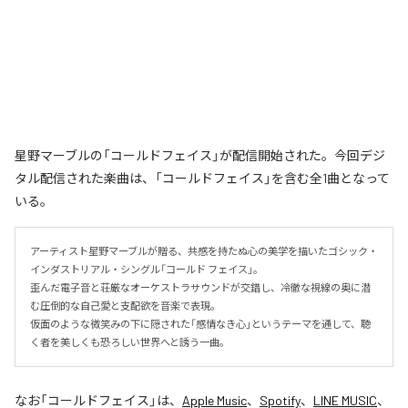
星野マーブルの「コールドフェイス」が配信開始された。今回デジ
タル配信された楽曲は、「コールドフェイス」を含む全1曲となって
いる。
アーティスト星野マーブルが贈る、共感を持たぬ心の美学を描いたゴシック・
インダストリアル・シングル「コールド フェイス」。

歪んだ電子音と荘厳なオーケストラサウンドが交錯し、冷徹な視線の奥に潜
む圧倒的な自己愛と支配欲を音楽で表現。

仮面のような微笑みの下に隠された「感情なき心」というテーマを通して、聴
く者を美しくも恐ろしい世界へと誘う一曲。
なお「
コールドフェイス
」は、
Apple Music
、
Spotify
、
LINE MUSIC
、