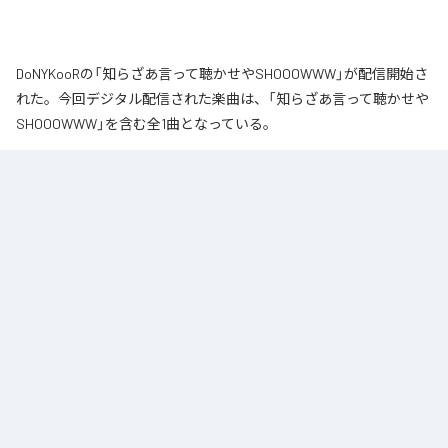
DoNYKooRの「知らざあ言って聴かせやSHOOOWWW」が配信開始さ
れた。今回デジタル配信された楽曲は、「知らざあ言って聴かせや
SHOOOWWW」を含む全1曲となっている。
なお「
知らざあ言って聴かせやSHOOOWWW
」は、
Apple Music
、
Spotify
、
LINE MUSIC
、
YouTube Music
、
Amazon Music Unlimited
など
の音楽配信サービスで聴くことができる。
各配信サービス：
知らざあ言って聴かせやSHOOOWWW
1
：
知らざあ言って聴かせやSHOOOWWW
DoNYKooR