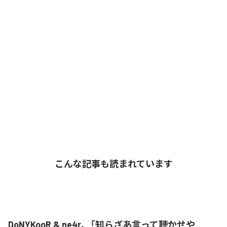
こんな記事も読まれています
DoNYKooR & ne4r、「知らざあ言って聴かせや