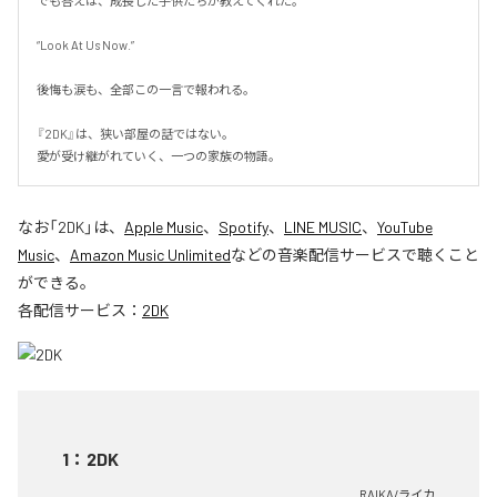
でも答えは、成長した子供たちが教えてくれた。

“Look At Us Now.”

後悔も涙も、全部この一言で報われる。

『2DK』は、狭い部屋の話ではない。

愛が受け継がれていく、一つの家族の物語。
なお「
2DK
」は、
Apple Music
、
Spotify
、
LINE MUSIC
、
YouTube
Music
、
Amazon Music Unlimited
などの音楽配信サービスで聴くこと
ができる。
各配信サービス：
2DK
1
：
2DK
RAIKA/ライカ