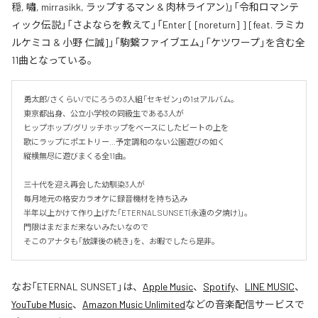
穏, 嘯, mirrasikk, ラップするマン & 肉林ライアン)」「令和ロマンテ
ィック伝説」「さよならを教えて」「Enter [ [noreturn] ] [feat. ラミカ
ルケミコ & 小野 仁誠]」「駒繋ファイブエム」「ケツワープ」を含む全
11曲となっている。
勇太郎/さくらい/でにろうの3人組「セキゼン」の1stアルバム。

東京都出身、公立小学校の同級生である3人が

ヒップホップ/グリッチホップをベースにしたビートの上を

歌にラップにポエトリー…予定調和のない公園遊びの如く

縦横無尽に遊びまくる全11曲。

三十代を迎え再会した幼馴染3人が

毎月地元の格安カラオケに録音機材を持ち込み

半年以上かけて作り上げた「ETERNAL SUNSET(永遠の夕焼け)」。

門限はまだまだ来ないみたいなので

そこのアナタも「放課後の続き」を、お暇でしたら是非。
なお「
ETERNAL SUNSET
」は、
Apple Music
、
Spotify
、
LINE MUSIC
、
YouTube Music
、
Amazon Music Unlimited
などの音楽配信サービスで