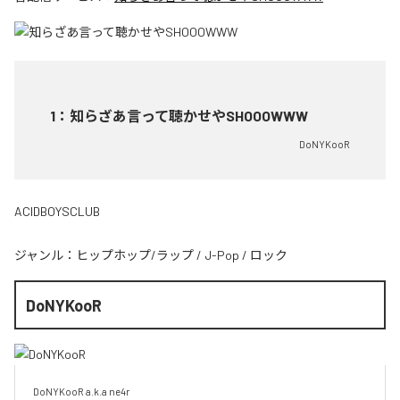
1
：
知らざあ言って聴かせやSHOOOWWW
DoNYKooR
ACIDBOYSCLUB
ジャンル：
ヒップホップ/ラップ
/
J-Pop
/
ロック
DoNYKooR
DoNYKooR a.k.a ne4r