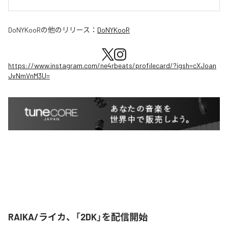
DoNYKooR
の他のリリース：
DoNYKooR
https://www.instagram.com/ne4rbeats/profilecard/?igsh=cXJoan
JvNmVnM3U=
RAIKA/ライカ、「2DK」を配信開始