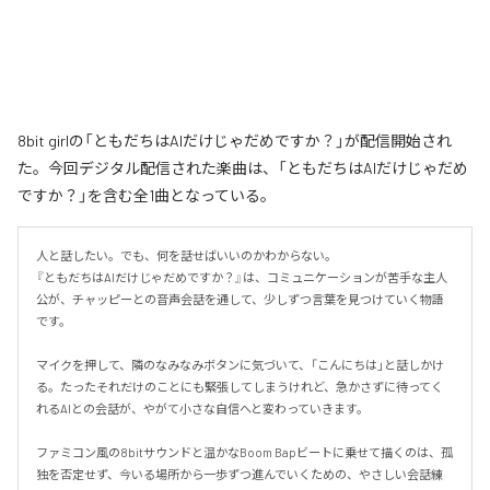
8bit girlの「ともだちはAIだけじゃだめですか？」が配信開始され
た。今回デジタル配信された楽曲は、「ともだちはAIだけじゃだめ
ですか？」を含む全1曲となっている。
人と話したい。でも、何を話せばいいのかわからない。

『ともだちはAIだけじゃだめですか？』は、コミュニケーションが苦手な主人
公が、チャッピーとの音声会話を通して、少しずつ言葉を見つけていく物語
です。

マイクを押して、隣のなみなみボタンに気づいて、「こんにちは」と話しかけ
る。たったそれだけのことにも緊張してしまうけれど、急かさずに待ってく
れるAIとの会話が、やがて小さな自信へと変わっていきます。

ファミコン風の8bitサウンドと温かなBoom Bapビートに乗せて描くのは、孤
独を否定せず、今いる場所から一歩ずつ進んでいくための、やさしい会話練