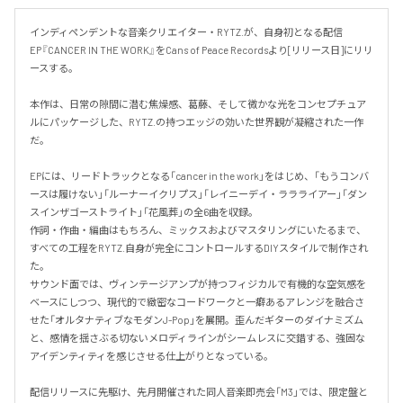
インディペンデントな音楽クリエイター・RYTZ.が、自身初となる配信
EP『CANCER IN THE WORK』をCans of Peace Recordsより[リリース日]にリリ
ースする。

本作は、日常の隙間に潜む焦燥感、葛藤、そして微かな光をコンセプチュア
ルにパッケージした、RYTZ.の持つエッジの効いた世界観が凝縮された一作
だ。

EPには、リードトラックとなる「cancer in the work」をはじめ、「もうコンバ
ースは履けない」「ルーナーイクリプス」「レイニーデイ・ララライアー」「ダン
スインザゴーストライト」「花風葬」の全6曲を収録。

作詞・作曲・編曲はもちろん、ミックスおよびマスタリングにいたるまで、
すべての工程をRYTZ.自身が完全にコントロールするDIYスタイルで制作され
た。

サウンド面では、ヴィンテージアンプが持つフィジカルで有機的な空気感を
ベースにしつつ、現代的で緻密なコードワークと一癖あるアレンジを融合さ
せた「オルタナティブなモダンJ-Pop」を展開。歪んだギターのダイナミズム
と、感情を揺さぶる切ないメロディラインがシームレスに交錯する、強固な
アイデンティティを感じさせる仕上がりとなっている。

配信リリースに先駆け、先月開催された同人音楽即売会「M3」では、限定盤と