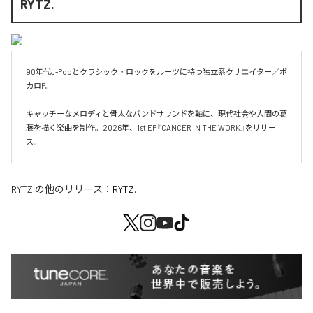
RYTZ.
90年代J-Popとクラシック・ロックをルーツに持つ独立系クリエイター／ボ
カロP。

キャッチーなメロディと骨太なバンドサウンドを軸に、現代社会や人間の葛
藤を描く楽曲を制作。2026年、1st EP『CANCER IN THE WORK』をリリー
ス。
RYTZ.
の他のリリース：
RYTZ.