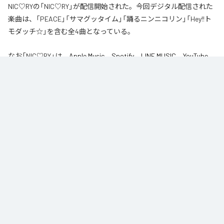
NIC♡RYの「NIC♡RY」が配信開始された。今回デジタル配信された
楽曲は、「PEACE」「サマグッタイム」「踊るニンニコリン」「Hey!!ト
モダッチ☆」を含む全4曲となっている。
なお「
NIC♡RY
」は、
Apple Music
、
Spotify
、
LINE MUSIC
、
YouTube
Music
、
Amazon Music Unlimited
などの音楽配信サービスで聴くこと
ができる。
各配信サービス：
NIC♡RY
1
：
PEACE
NIC♡RY
2
：
サマグッタイム
NIC♡RY