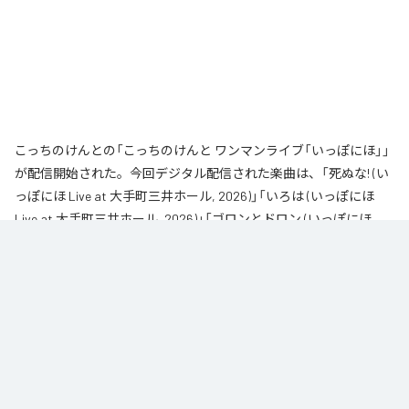
こっちのけんとの「こっちのけんと ワンマンライブ「いっぽにほ」」
が配信開始された。今回デジタル配信された楽曲は、「死ぬな! (い
っぽにほ Live at 大手町三井ホール, 2026)」「いろは (いっぽにほ
Live at 大手町三井ホール, 2026)」「ゴロンとドロン (いっぽにほ
Live at 大手町三井ホール, 2026)」「だだ (いっぽにほ Live at 大手町
三井ホール, 2026)」「もういいよ (いっぽにほ Live at 大手町三井ホ
ール, 2026)」「はいよろこんで (いっぽにほ Live at 大手町三井ホー
ル, 2026)」「Tiny (いっぽにほ Live at 大手町三井ホール, 2026)」を含
む全7曲となっている。
2026年6月28日に大手町三井ホールで開催されたワンマンライブ「いっぽに
ほ」を音源化。チケットは即完売し、多くのファンが集まった熱気あふれる一