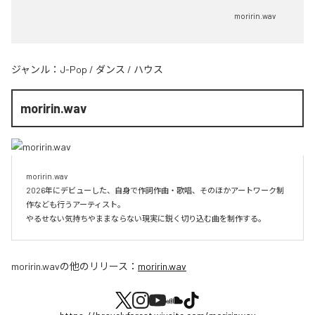
moririn.wav
ジャンル：
J-Pop
/
ダンス
/
ハウス
moririn.wav
moririn.wav

2026年にデビューした、自身で作詞作曲・歌唱、そのほかアートワーク制
作なども行うアーティスト。

やるせない気持ちやままならない現実に鋭く切り込む曲を制作する。
moririn.wav
の他のリリース：
moririn.wav