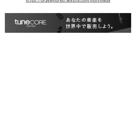
https://bravelyforest.wixsite.com/moririnwav