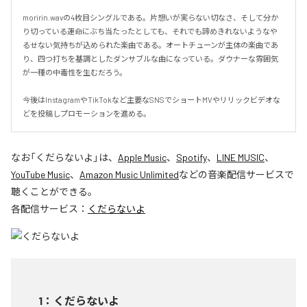
moririn.wavの4枚目シングルである。片想いが実らない切なさ、そして分か
り切っている運命にぶち当たったとしても、それでも諦めきれないようなや
るせない気持ちが込められた楽曲である。オートチューンが主体の楽曲であ
り、四つ打ちを基調としたダンサブルな曲になっている。ダウナーな雰囲気
が一種の中毒性を生むだろう。

今後はInstagramやTikTokなど主要なSNSでショートMVやリリックビデオな
どを投稿しプロモーションを進める。
なお「
くだらないよ
」は、
Apple Music
、
Spotify
、
LINE MUSIC
、
YouTube Music
、
Amazon Music Unlimited
などの音楽配信サービスで
聴くことができる。
各配信サービス：
くだらないよ
1
：
くだらないよ